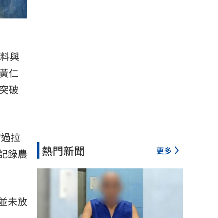
料與
黃仁
突破
當過拉
熱門新聞
更多
記錄農
並未放