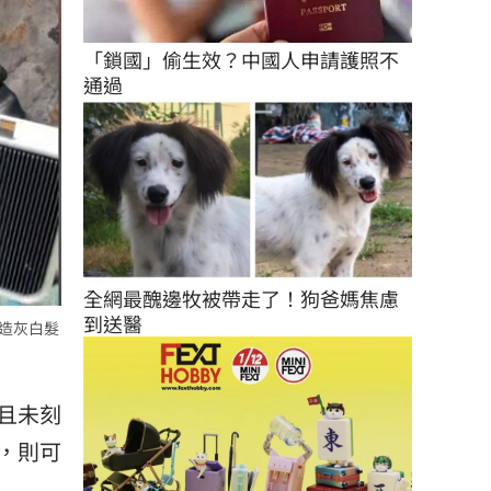
「鎖國」偷生效？中國人申請護照不
通過
全網最醜邊牧被帶走了！狗爸媽焦慮
到送醫
營造灰白髮
且未刻
，則可