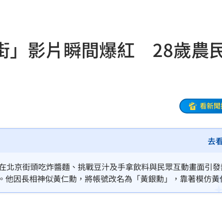
連勝
19:32
結帳
19:29
街」影片瞬間爆紅 28歲農
休
19:20
目標
19:18
19:12
看新聞
霸凌
19:08
去
19:03
留情
19:03
陸，在北京街頭吃炸醬麵、挑戰豆汁及手拿飲料與民眾互動畫面引發
洋。他因長相神似黃仁勳，將帳號改名為「黃銀勳」，靠著模仿黃
股
19:03
觀看，不過面對突如其來的龐大流量，他卻坦言「我現在很害怕。
火球
18:57