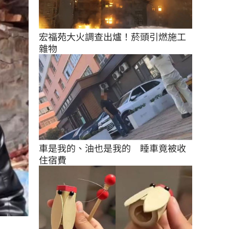
宏福苑大火調查出爐！菸頭引燃施工
雜物
車是我的、油也是我的　睡車竟被收
住宿費