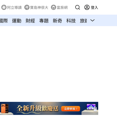
阿立導讀
寶島神很大
富房網
登入
國際
運動
財經
專題
新奇
科技
旅遊
汽車
寵物