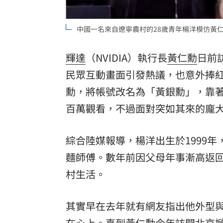
商場戰國來臨 台中「頂奢大道」逐漸
中國一名來自遼寧農村的28歲青年楊洋模仿黃
「拍片人的多重宇宙」職涯論壇9/12登
輝達
（NVIDIA）執行長
黃仁勳
日前
8國球員齊聚高雄 Formosa 7s掀足球
民眾互動畫面引發熱議，也意外捧紅
理想混蛋號召粉絲跨海追星吃美食！
18:
勳，將帳號改名為「黃銀勳」，靠著
百萬觀看，不過面對突如其來的龐
綜合陸媒報導，楊洋出生於1999
麵師傅。數年前因父母年事漸高返
村生活。
其實早在去年就有網友指出他外型
在心上。直到黃仁勳今年訪問北京