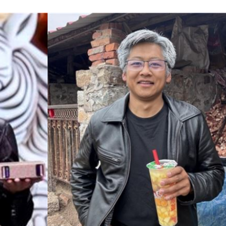
嗨翻
18:53
海警
18:52
准辭
18:52
爐
18:45
解
18:45
捲走
18:39
」氣
12:00