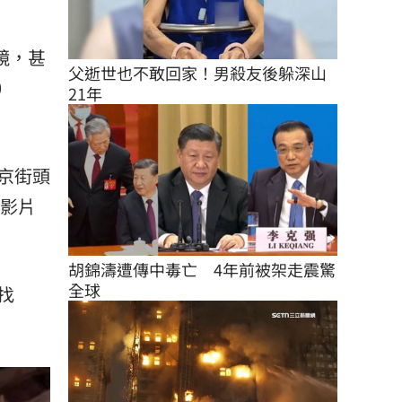
鏡，甚
父逝世也不敢回家！男殺友後躲深山
0
21年
京街頭
支影片
胡錦濤遭傳中毒亡　4年前被架走震驚
全球
找