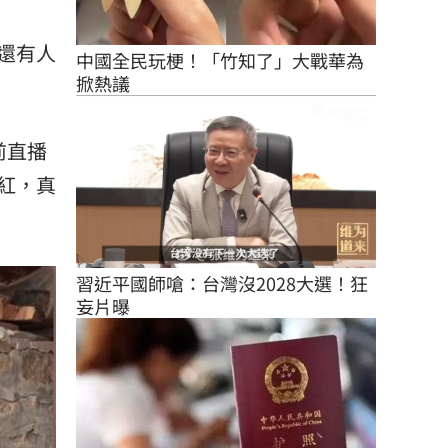
還有人
中國全民玩梗！「竹知了」大戰華為
掀熱議
前直播
紅，真
習近平國師嗆：台灣沒2028大選！狂
妄片曝