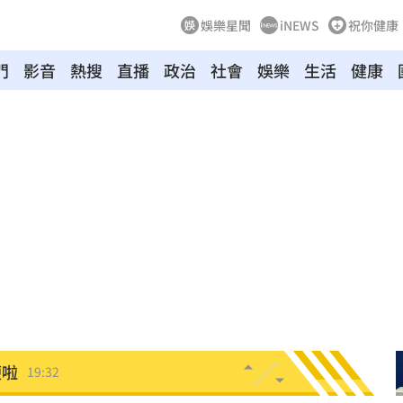
娛樂星聞
iNEWS
祝你健康
門
影音
熱搜
直播
政治
社會
娛樂
生活
健康
贖金
20:02
節
19:42
19:38
便啦
19:32