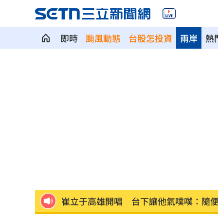
即時
颱風動態
台股怎投資
兩岸
熱
驚傳駭客猛攻華爾街 多家受害者已吐
公推孫散步遭撞亡 女慟:沒有爸爸的父親
台南大貨車、自小客事故 1名駕駛死亡
崔立于高雄開唱 台下讓他氣噗噗：隨