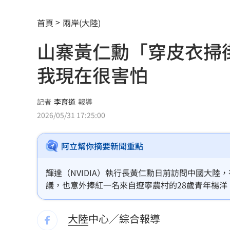
兄弟打線突破後勁 黃韋盛3打點率隊2
首頁
兩岸(大陸)
龍藏經7折仍要131.6萬 他原價現金秒
山寨黃仁勳「穿皮衣掃
99歲婆婆「月花35萬」！66歲媳無法退
我現在很害怕
外野僅是短暫快樂 餅總曝張皓崴終極
想靠正二翻本？ 達人教戰槓反ETF心法
記者
李育道
報導
2026/05/31 17:25:00
男同事追求不成跟騷偷拍 女師控校方
阿立幫你摘要新聞重點
演習硬上路還無照！鳳山女慘收10萬單
一軍不是來跑龍套 餅總對新人不手下
輝達（NVIDIA）執行長黃仁勳日前訪問中國大
議，也意外捧紅一名來自遼寧農村的28歲青年楊
靠2根鐵軌橫掃AI鏈 川湖財報衝上萬金
短短10天吸引數萬粉絲追蹤，多支影片突破百萬
大陸
中心／綜合報導
孫易磊登板2局2K無失分！ 飆156公里