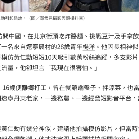
成形
12:00
仁勳引起熱論。（圖／鄭孟晃攝影與翻攝抖音）
場！
10:30
訪問中國，在北京街頭吃炸醬麵、挑戰
豆汁
及手拿飲
熱潮
10:00
一名來自遼寧農村的28歲青年
楊洋
。他因長相神似
15
模仿黃仁勳短短10天吸引數萬粉絲追蹤，多支影片
大
流量
，他卻坦言「我現在很害怕。」
年，16歲便離鄉打工，曾在餐館端盤子、拌涼菜，也
回遼寧丹東老家，一邊務農、一邊經營短影音平台，
與黃仁勳有幾分神似，建議他拍攝模仿影片，但當時
掀起全網熱潮，他才決定跟上話題試拍相關內容。