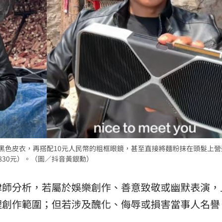
入黑色皮衣，再搭配10元人民幣的粗框眼鏡，甚至直接將麵粉抹在頭髮上
830元）。（圖／抖音黃銀勳）
律師分析，若屬於娛樂創作、善意致敬或幽默表演，
理創作範圍；但若涉及醜化、侮辱或損害當事人名譽