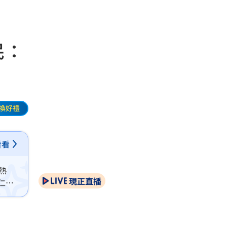
民：
換好禮
看看
熱
現正直播
仁勳
」