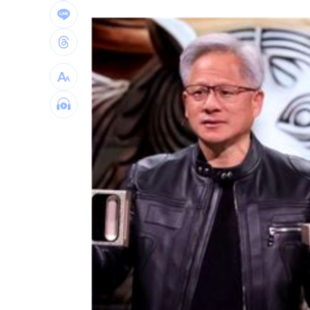
直擊／NEWBEAT高雄首秀 震胸舞全場
颱風紫暴雨今晚開炸 估「這時」解除
傅家接班人幕僚酒駕遭移送！公所火速
獅子座新月伴日蝕！12星座一週運勢出
桃猿二軍單場僅3投 副領隊曝下週可緩
颱風硬闖海邊！巨浪來1家4剩3 男童被
台灣彩券開獎直播中
20:31
LIVE三立+24小時直播
15:27
三立iNEWS新聞台線上直播
18:00
台彩父親節推新刮刮樂千萬頭獎超「爸