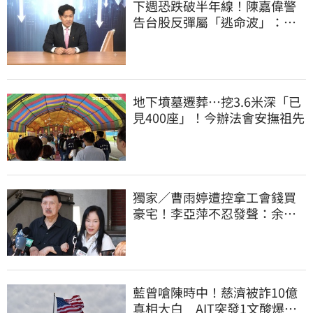
下週恐跌破半年線！陳嘉偉警
告台股反彈屬「逃命波」：空
頭大屠殺剛開始
地下墳墓遷葬…挖3.6米深「已
見400座」！今辦法會安撫祖先
獨家／曹雨婷遭控拿工會錢買
豪宅！李亞萍不忍發聲：余天
管工會都貼錢
藍曾嗆陳時中！慈濟被詐10億
真相大白 AIT突發1文酸爆…