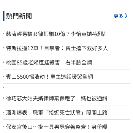
熱門新聞
更多
慈濟輕易被女律師騙10億？李怡貞拋4疑點
特斯拉撞12車！目擊者：賓士擋下救好多人
桃園85歲老婦遭尪殺害 右半臉全爛
賓士S500擋浩劫！車主這話暖哭全網
徐巧芯大姑夫婿律師棄保跑了 媽也被通緝
酒測爆表！職軍「接近死亡狀態」照開上路
保安宮後山…掛一具男屍穿著整齊！身份曝