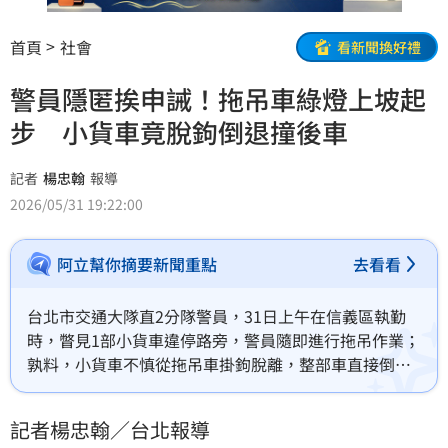
首頁
社會
看新聞換好禮
警員隱匿挨申誡！拖吊車綠燈上坡起
步 小貨車竟脫鉤倒退撞後車
記者
楊忠翰
報導
2026/05/31 19:22:00
阿立幫你摘要新聞重點
去看看
台北市交通大隊直2分隊警員，31日上午在信義區執勤
時，瞥見1部小貨車違停路旁，警員隨即進行拖吊作業；
孰料，小貨車不慎從拖吊車掛鉤脫離，整部車直接倒退
滑行，還撞上後方另部拖吊車；對此，台北市交通大隊
表示，警員在事故發生時並未通報，同時下車處理後
記者楊忠翰／台北報導
續，明顯有疏失，予以申誡1次處分。