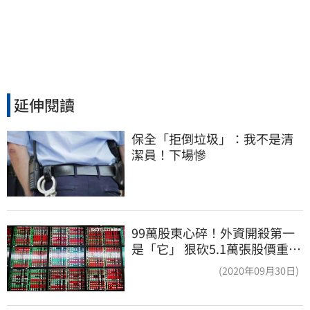
延伸閱讀
保全「拒倒垃圾」：我不是清
潔員！下場慘
99萬股東心碎！外資開殺第一
是「它」 狠砍5.1萬張股價重挫
近5%
(2020年09月30日)