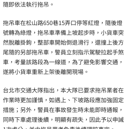
隨即依法執行拖吊。
拖吊車在松山路650巷15弄口停等紅燈，隨後燈
號轉為綠燈，拖吊車準備上坡起步時，小貨車突
然脫離掛鉤，整部車開始倒退滑行，還撞上後方
尾隨的另部拖吊車，警員立刻指示駕駛拉起手煞
車，考量該路段為一線道，為了避免影響交通，
遂將小貨車重新上架後離開現場。
台北市交通大隊指出，本大隊已要求拖吊業者在
作業時更加謹慎，如遇上、下坡路段應加強固定
措施；另外，警員在事故發生時未能即時通報，
同時下車處理後續，明顯有疏失，因此予以申誡