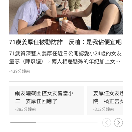
71歲姜厚任被勸防詐　反嗆：是我佔便宜吧
71歲資深藝人姜厚任近日公開認愛小24歲的女友
童芯（陳苡孋），兩人相差懸殊的年紀加上女方
輝煌的學經歷，引發外界熱烈討論。針對網友質
-439分鐘前
疑女方學歷造假及提醒他恐遭「騙財騙色」，姜
厚任深夜發文大方護愛，不僅幽默自嘲「是我佔
便宜吧」，更強調自己完全信任女友。童芯曾透
網友曬截圖控女友曾當小
姜厚任女友遭控
露兩人緣分始於童年，她小學時便視姜厚任為偶
三　姜厚任回應了
院　槓正宮女兒
像，多年後重逢擦出愛火。林宜君
-383分鐘前
-312分鐘前