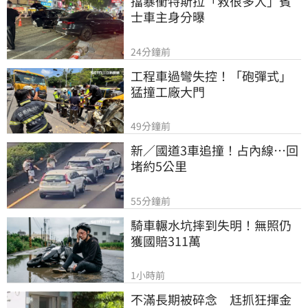
擋暴衝特斯拉「救很多人」賓
士車主身分曝
24分鐘前
工程車過彎失控！「砲彈式」
猛撞工廠大門
49分鐘前
新／國道3車追撞！占內線…回
堵約5公里
55分鐘前
騎車輾水坑摔到失明！無照仍
獲國賠311萬
1小時前
不滿長期被碎念　尪抓狂揮金