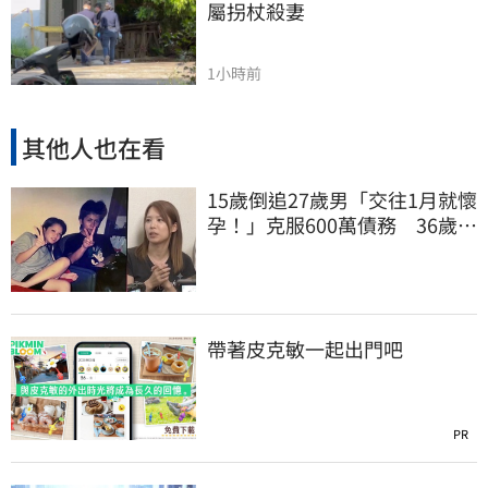
屬拐杖殺妻
1小時前
其他人也在看
15歲倒追27歲男「交往1月就懷
孕！」克服600萬債務 36歲美
魔女當阿嬤了
帶著皮克敏一起出門吧
PR