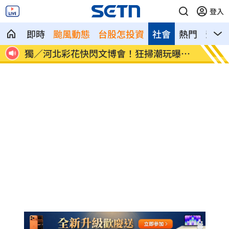
登入
即時
颱風動態
台股怎投資
社會
熱門
影音
自己
獨／河北彩花快閃文博會！狂掃潮玩曝驚
小吃部
喜