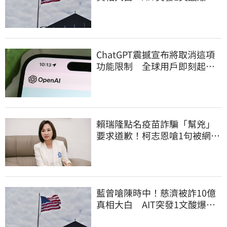
他笑：真的很會
ChatGPT震撼宣布將取消這項
功能限制 全球用戶即刻起
「免費」用到飽
賴瑞隆點名疫苗詐騙「幫兇」
要求道歉！柯志恩嗆1句被網罵
爆
藍曾嗆陳時中！慈濟被詐10億
真相大白 AIT突發1文酸爆…
他笑：真的很會