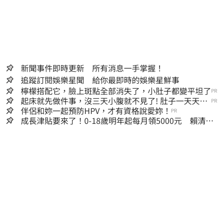
新聞事件即時更新 所有消息一手掌握！
追蹤訂閱娛樂星聞 給你最即時的娛樂星鮮事
檸檬搭配它，臉上斑點全部消失了，小肚子都變平坦了
PR
起床就先做件事，沒三天小腹就不見了! 肚子一天天變
PR
小！
伴侶和妳一起預防HPV，才有資格說愛妳！
PR
成長津貼要來了！0-18歲明年起每月領5000元 賴清
德：此時不生更待何時