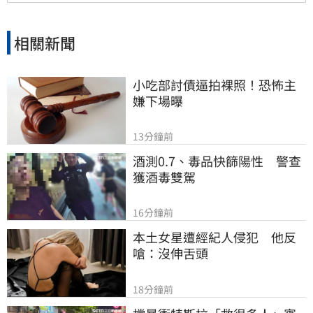
相關新聞
小吃部討債逼拍裸照！恐怖主
嫌下場曝
13分鐘前
酒測0.7、毒品快篩陽性　警查
獲酒毒雙駕
16分鐘前
本土女星遭經紀人侵犯　他反
嗆：沒伸舌頭
18分鐘前