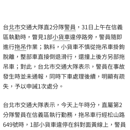
台
北市
交通大隊直2分隊
警員
，31日上午在信義
區執勤時，瞥見1部
小貨車
違停路旁，警員隨即
進行
拖吊
作業；孰料，小貨車不慎從拖吊車掛鉤
脫離，整部車直接倒退滑行，還撞上後方另部拖
吊車；對此，台北市交通大隊表示，警員在事故
發生時並未通報，同時下車處理後續，明顯有疏
失，予以申誡1次處分。
台北市交通大隊表示，今天上午時分，直屬第2
分隊警員在信義區執行勤務，拖吊車行經松山路
649號時，1部小貨車違停在斜對面黃線上，警員