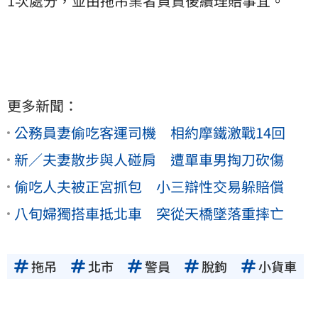
1次處分，並由拖吊業者負責後續理賠事宜。
更多新聞：
公務員妻偷吃客運司機 相約摩鐵激戰14回
新／夫妻散步與人碰肩 遭單車男掏刀砍傷
偷吃人夫被正宮抓包 小三辯性交易躲賠償
八旬婦獨搭車抵北車 突從天橋墜落重摔亡
拖吊
北市
警員
脫鉤
小貨車