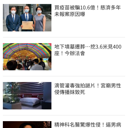
買疫苗被騙10.6億！慈濟多年
未報案原因曝
地下墳墓遷葬…挖3.6米見400
座！今辦法會
滴管灌毒強拍謎片！宮廟男性
侵傳播妹致死
精神科名醫驚爆性侵！逼男病