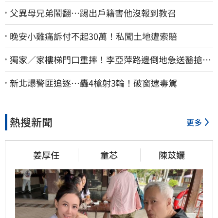
父異母兄弟鬧翻…踢出戶籍害他沒報到教召
晚安小雞痛訴付不起30萬！私闖土地遭索賠
獨家／家樓梯門口重摔！李亞萍路邊倒地急送醫搶
命 「最新傷況」曝
新北爆警匪追逐…轟4槍射3輪！破窗逮毒駕
熱搜新聞
更多
姜厚任
童芯
陳苡孋