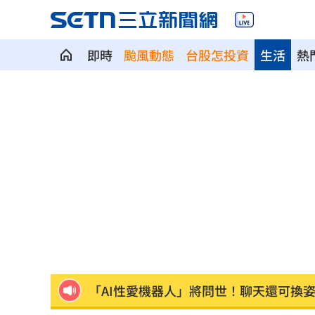
即時
颱風動態
台股怎投資
生活
熱
生日變親人忌日！直升機慶祝墜機4人罹
買房3年才知「蜘蛛人住我家」屋主超傻
台中小五童遭同學踢下體腫2倍大 判賠金
粉絲輕生後首露面！西村力演唱會狀態
阿信慘跌 親洩言承旭吳建豪周渝民真
「AI性愛機器人」將問世！聊天還可換
SBS歌謠大戰開播30分鐘傳災情！粉絲