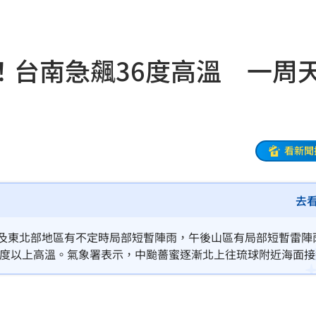
雄鷹
19:24
肪肝
19:16
！台南急飆36度高溫 一周
親切
19:15
活
19:15
照
19:13
看新聞
炸裂
19:02
去
00
勝
18:51
部及東北部地區有不定時局部短暫陣雨，午後山區有局部短暫雷陣
36度以上高溫。氣象署表示，中颱薔蜜逐漸北上往琉球附近海面
雙金
18:43
對台灣天氣影響較為間接，只有迎風面短暫降雨，週二（2日）後
大咖
18:40