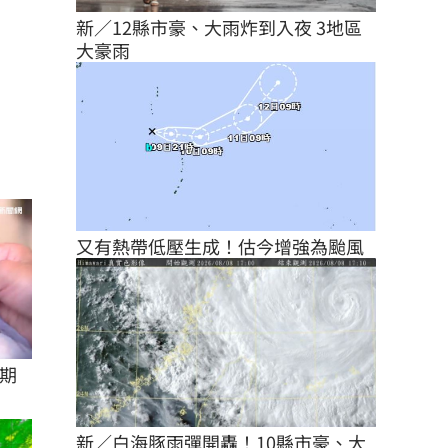
新／12縣市豪、大雨炸到入夜 3地區
大豪雨
又有熱帶低壓生成！估今增強為颱風
逾期
新／白海豚雨彈開轟！10縣市豪、大