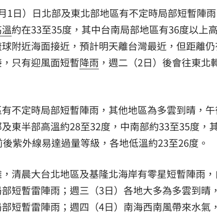
月1日）日北部及東北部地區有不定時局部短暫陣雨
高溫
約在33至35度，其中台南局部地區有36度以上
球附近海面接近，預計明天離台灣最近，但距離仍有
接，只有迎風面短暫
降雨
，週二（2日）後會往東北
區有不定時局部短暫陣雨，其他地區為多雲到晴，午
東半部高溫約28至32度，中南部約33至35度，
前後紫外線易達過量等級，各地低溫約23至26度。
離，清晨大台北地區及基隆北海岸有零星短暫陣雨，
局部短暫雷陣雨；週三（3日）各地大多為多雲到晴
局部短暫雷陣雨；週四（4日）南海西南風帶來水氣