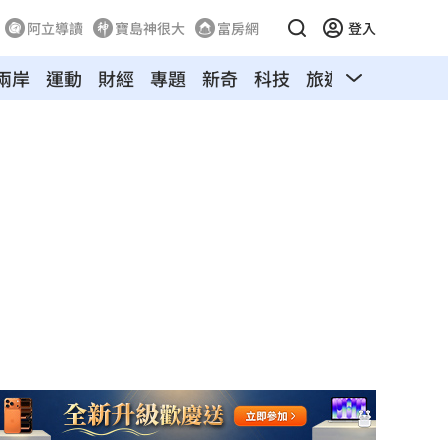
阿立導讀
寶島神很大
富房網
登入
兩岸
運動
財經
專題
新奇
科技
旅遊
汽車
寵物