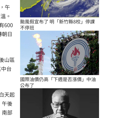
，午
高溫。
颱風假宣布了 明「新竹縣8校」停課
600
不停班
轉朝日
後山區
其中台
國際油價仍高「下週是否漲價」中油
公布了
白天起
，午後
，南部