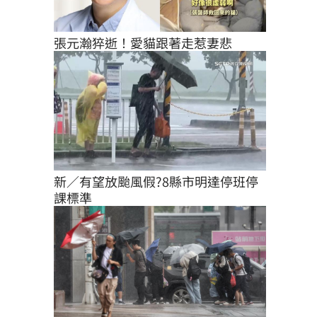
張元瀚猝逝！愛貓跟著走惹妻悲
新／有望放颱風假?8縣市明達停班停
課標準