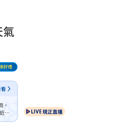
天氣
換好禮
看看
雨，
現正直播
接近，
會往