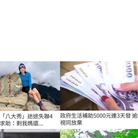
政府生活補助5000元連3天發 
「八大秀」迷途失聯4
視同放棄
求助：剩我媽還...