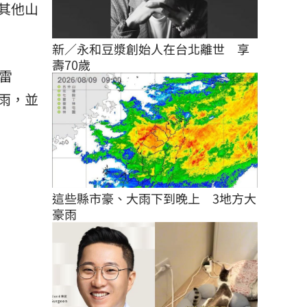
其他山
新／永和豆漿創始人在台北離世　享
壽70歲
雷
雨，並
這些縣市豪、大雨下到晚上　3地方大
豪雨