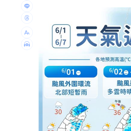
長野安曇野暴雨釀土石流 390住宿客受
白海豚轉輕颱！最快「今夜脫離暴風圈
獨／曝YT暫停更3週 南珉貞：不是因為
台灣彩券開獎直播中
20:31
LIVE三立+24小時直播
15:27
三立iNEWS新聞台線上直播
18:00
商場戰國來臨 台中「頂奢大道」逐漸
台彩父親節推新刮刮樂千萬頭獎超「爸
「拍片人的多重宇宙」職涯論壇9/12登
8國球員齊聚高雄 Formosa 7s掀足球