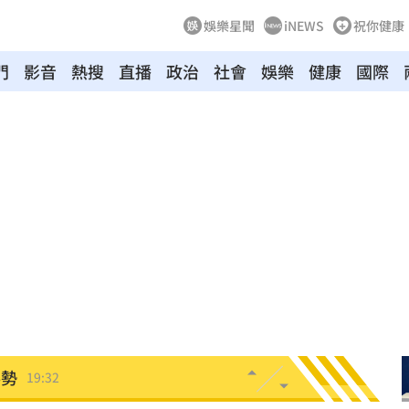
娛樂星聞
iNEWS
祝你健康
門
影音
熱搜
直播
政治
社會
娛樂
健康
國際
難
19:47
眼
19:47
曝
19:42
超好
19:33
面目
19:33
姿勢
19:32
崩潰
19:28