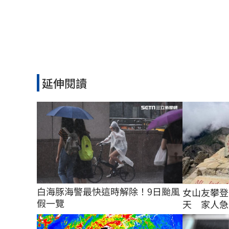
延伸閱讀
白海豚海警最快這時解除！9日颱風
女山友攀登
假一覽
天 家人急