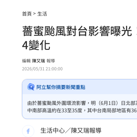
羅戈8局失1分好投 兄弟火力爆發橫掃
首頁
生活
接觸「常見塑膠微粒＋這樣吃」恐釀脂
薔蜜颱風對台影響曝光
伍婉華喊白沙屯颱風致歉 全網打氣讚
4變化
月薪3萬多怎麼活下去？過來人揭真實生
大咖歌后花蓮度假3天 喊話巧遇直接合
編輯
陳又瑞
報導
2026/05/31 21:00:00
3大SM門面擔歌謠大戰主持！同框顏值
阿立幫你摘要新聞重點
繞違停貨車遭撞！嘉義婦慘死姪重傷
19:
新濠建設單日狂掃5點 風佑築豪取8連
由於薔蜜颱風外圍環流影響，明（6月1日）日北
中南部高溫約在33至35度，其中台南局部地區有
震後徒手搬瓦礫救人 委國舉重名將摘
預計明天離台灣最近，但距離仍有600公里左右，
東北轉朝日本移動，離台灣遠去。
生活中心／陳又瑞報導
魯冰花原唱隔13年開唱 台下驚見一票