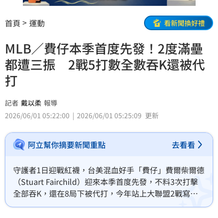
首頁
運動
看新聞換好禮
MLB／費仔本季首度先發！2度滿壘
都遭三振 2戰5打數全數吞K還被代
打
記者
戴以柔
報導
2026/06/01 05:22:00
2026/06/01 05:25:09
更新
阿立幫你摘要新聞重點
去看看
守護者1日迎戰紅襪，台美混血好手「費仔」費爾柴爾德
（Stuart Fairchild）迎來本季首度先發，不料3次打擊
全部吞K，還在8局下被代打，今年站上大聯盟2戰寫下5
支0且5次都慘遭三振。