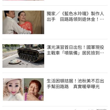
獨家／《藍色水玲瓏》製作人
出手 田路路領到退休金！隱
忍6年吐內幕
漢光演習首日出包！國軍現役
主戰車「噴裝備」居民撿到零
件…軍方說話了
生活困頓拮据！池秋美不忍出
手幫田路路 真實暖舉曝光