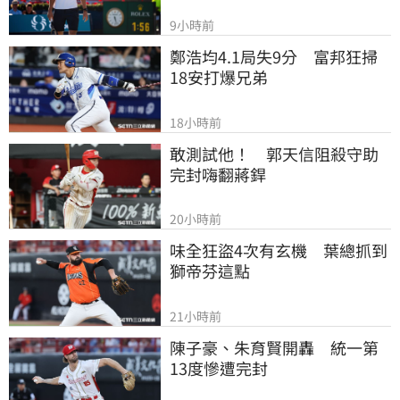
9小時前
鄭浩均4.1局失9分　富邦狂掃
18安打爆兄弟
18小時前
敢測試他！　郭天信阻殺守助
完封嗨翻蔣銲
20小時前
味全狂盜4次有玄機　葉總抓到
獅帝芬這點
21小時前
陳子豪、朱育賢開轟　統一第
13度慘遭完封