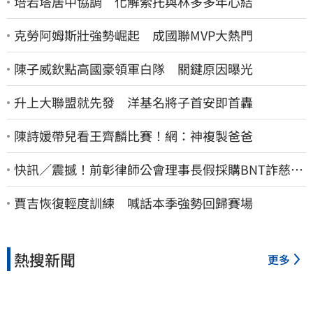
培若塔居中協調 化解索托與林多多年心結
克勞阿姆斯壯強勢崛起 成國聯MVP大熱門
陳子威欽點高國豪領軍白隊 關鍵原因曝光
升上大聯盟就先發 洋基名將子首安即首轟
陳詩媛帶兒看王齊麟比賽！網：神複製爸爸
快訊／震撼！前彰律師公會理事長假採購BNT詐慈濟
10億、洗錢囤232kg黃金
賈吉恢復輕度訓練 喊話本季強勢回歸賽場
熱搜新聞
更多