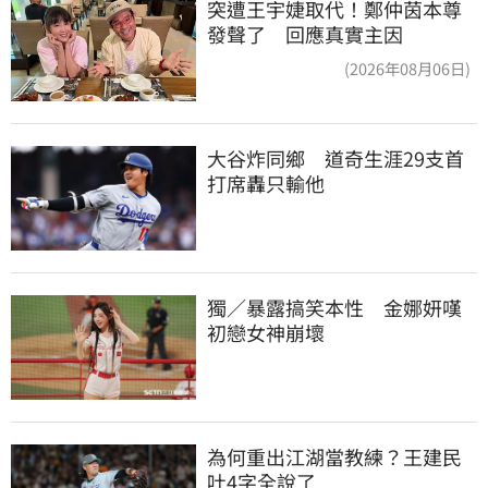
突遭王宇婕取代！鄭仲茵本尊
發聲了 回應真實主因
(2026年08月06日)
大谷炸同鄉　道奇生涯29支首
打席轟只輸他
獨／暴露搞笑本性　金娜妍嘆
初戀女神崩壞
為何重出江湖當教練？王建民
吐4字全說了