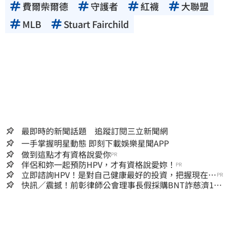
費爾柴爾德
守護者
紅襪
大聯盟
MLB
Stuart Fairchild
最即時的新聞話題 追蹤訂閱三立新聞網
一手掌握明星動態 即刻下載娛樂星聞APP
做到這點才有資格說愛你
PR
伴侶和妳一起預防HPV，才有資格說愛妳！
PR
立即諮詢HPV！是對自己健康最好的投資，把握現在不
PR
嫌晚！
快訊／震撼！前彰律師公會理事長假採購BNT詐慈濟10
億、洗錢囤232kg黃金