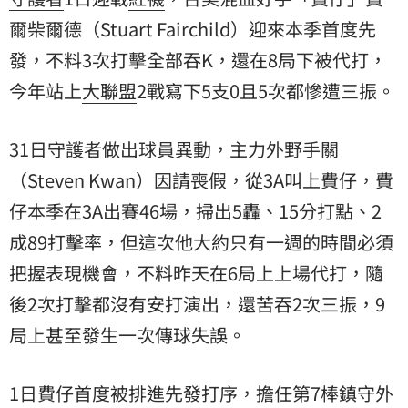
爾柴爾德
（Stuart Fairchild）迎來本季首度先
發，不料3次打擊全部吞K，還在8局下被代打，
今年站上
大聯盟
2戰寫下5支0且5次都慘遭三振。
31日守護者做出球員異動，主力外野手關
（Steven Kwan）因請喪假，從3A叫上費仔，費
仔本季在3A出賽46場，掃出5轟、15分打點、2
成89打擊率，但這次他大約只有一週的時間必須
把握表現機會，不料昨天在6局上上場代打，隨
後2次打擊都沒有安打演出，還苦吞2次三振，9
局上甚至發生一次傳球失誤。
1日費仔首度被排進先發打序，擔任第7棒鎮守外