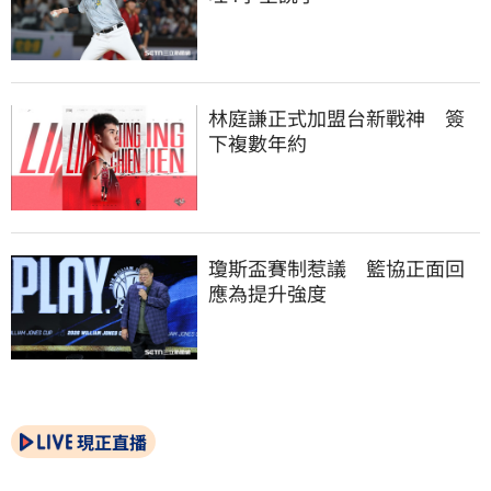
林庭謙正式加盟台新戰神　簽
下複數年約
瓊斯盃賽制惹議　籃協正面回
應為提升強度
現正直播