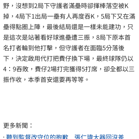
野，沒想到2局下守護者滿壘時卻揮棒落空被K
掉，4局下1出局一壘有人再度吞K，5局下又在滿
壘得點圈上陣，最後結局還是一樣未能建功，只
是這次是站著看好球進壘遭三振，8局下原本首
名打者輪到他打擊，但守護者在面臨5分落後
下，決定啟用代打把費仔換下場，最終球隊仍以
4：9吞敗，費仔2場打完獲得5打席，卻全都以三
振作收，本季首安還要再等等。
更多新聞：
聽到監督改守位的抱歉 張仁瑋大器回沒差