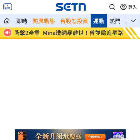
登入
即時
颱風動態
台股怎投資
運動
熱門
影音
2產業
Mina遭網暴離世！曾並肩追星路人淚憶暖
范曉萱
舉