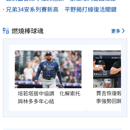
兄弟34安系列賽新高 平野揭打線復活關鍵
燃燒棒球魂
更多
賈吉恢復輕度
培若塔居中協調　化解索托
季強勢回歸賽
與林多多年心結