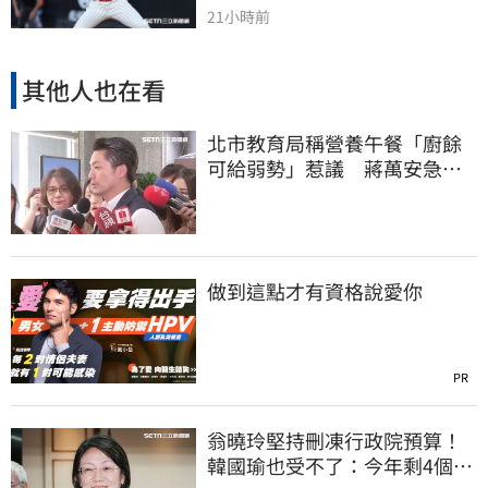
21小時前
其他人也在看
北市教育局稱營養午餐「廚餘
可給弱勢」惹議 蔣萬安急
喊：不會這樣做
做到這點才有資格說愛你
PR
翁曉玲堅持刪凍行政院預算！
韓國瑜也受不了：今年剩4個月