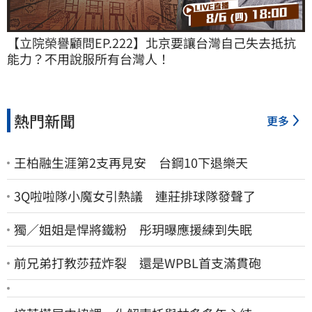
【立院榮譽顧問EP.222】北京要讓台灣自己失去抵抗
能力？不用說服所有台灣人！
熱門新聞
更多
王柏融生涯第2支再見安 台鋼10下退樂天
3Q啦啦隊小魔女引熱議 連莊排球隊發聲了
獨／姐姐是悍將鐵粉 彤玥曝應援練到失眠
前兄弟打教莎菈炸裂 還是WPBL首支滿貫砲