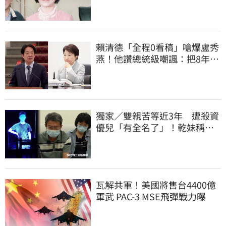
你思考一下
賴清德「全程0看稿」嗆爆盧秀
燕！他讚總統級嘲諷：把8年總
帳一次掀翻
獨家／雙親苦等近3年 遭殺資
優兒「有全名了」！乾妹稱賠
償恐毀她未來
瓦解共軍！美國將售台4400億
軍武 PAC-3 MSE飛彈戰力曝