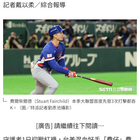
記者戴以柔／綜合報導
費爾柴爾德（Stuart Fairchild）本季大聯盟首度先發3次打擊都吞
K。（圖／特派記者劉彥池攝影）
[廣告] 請繼續往下閱讀…
守護者
1日迎戰
紅襪
，台美混血好手「費仔」
費