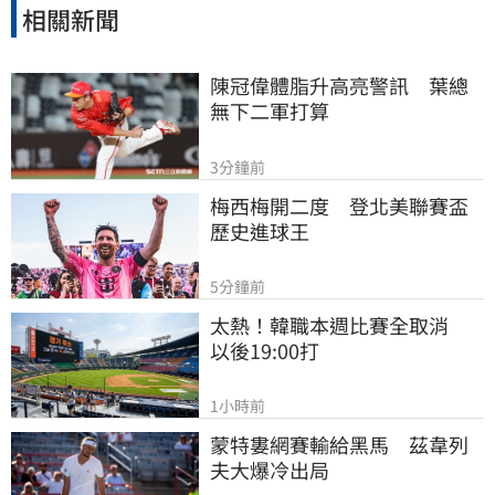
相關新聞
陳冠偉體脂升高亮警訊　葉總
無下二軍打算
3分鐘前
梅西梅開二度　登北美聯賽盃
歷史進球王
5分鐘前
太熱！韓職本週比賽全取消　
以後19:00打
1小時前
蒙特婁網賽輸給黑馬　茲韋列
夫大爆冷出局