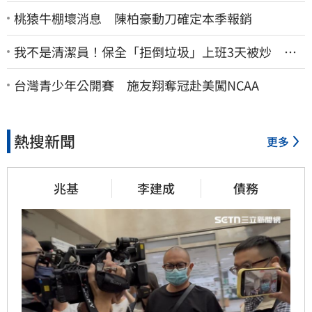
桃猿牛棚壞消息 陳柏豪動刀確定本季報銷
我不是清潔員！保全「拒倒垃圾」上班3天被炒 找
法院討公道結果出爐
台灣青少年公開賽 施友翔奪冠赴美闖NCAA
熱搜新聞
更多
兆基
李建成
債務