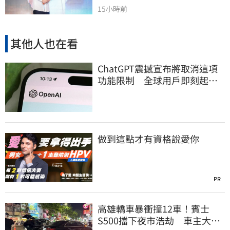
15小時前
其他人也在看
ChatGPT震撼宣布將取消這項
功能限制 全球用戶即刻起
「免費」用到飽
做到這點才有資格說愛你
PR
高雄轎車暴衝撞12車！賓士
S500擋下夜市浩劫 車主大