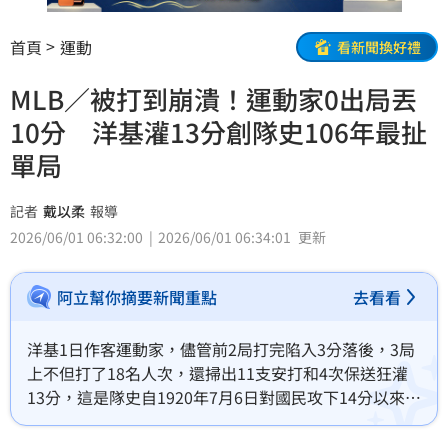
首頁
運動
看新聞換好禮
MLB／被打到崩潰！運動家0出局丟
10分 洋基灌13分創隊史106年最扯
單局
記者
戴以柔
報導
2026/06/01 06:32:00
2026/06/01 06:34:01
更新
阿立幫你摘要新聞重點
去看看
洋基1日作客運動家，儘管前2局打完陷入3分落後，3局
上不但打了18名人次，還掃出11支安打和4次保送狂灌
13分，這是隊史自1920年7月6日對國民攻下14分以來，
寫下單局最高得分紀錄。