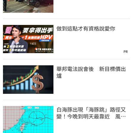
度：車再買就有
做到這點才有資格說愛你
PR
華邦電法說會後 新目標價出
爐
白海豚出現「海豚跳」路徑又
變！今晚到明天最靠近 風雨
搖滾區曝光