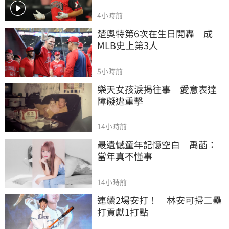
4小時前
楚奧特第6次在生日開轟　成
MLB史上第3人
5小時前
樂天女孩淚揭往事　愛意表達
障礙遭重擊
14小時前
最遺憾童年記憶空白　禹菡：
當年真不懂事
14小時前
連續2場安打！　林安可掃二壘
打貢獻1打點