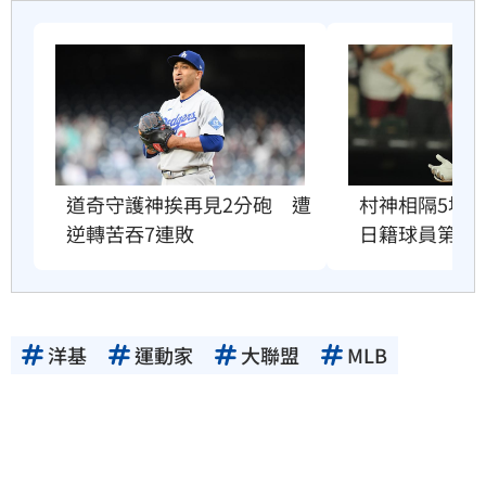
道奇守護神挨再見2分砲　遭
村神相隔5場炸
逆轉苦吞7連敗
日籍球員第2
洋基
運動家
大聯盟
MLB