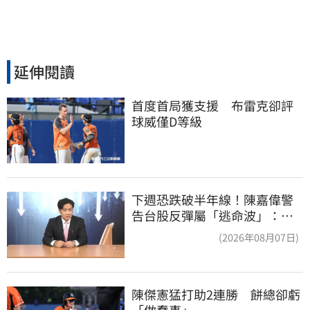
延伸閱讀
首度首局獲支援　布雷克卻評
球威僅D等級
下週恐跌破半年線！陳嘉偉警
告台股反彈屬「逃命波」：空
頭大屠殺剛開始
(2026年08月07日)
陳傑憲猛打助2連勝　餅總卻虧
「做蠢事」