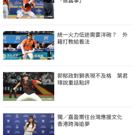
統一火力低迷需要洋砲？　外
籍打教給看法
郭郁政對獅表現不及格　葉君
璋說重話點評
獨／嘉盈嚮往台灣應援文化　
香港跨海追夢