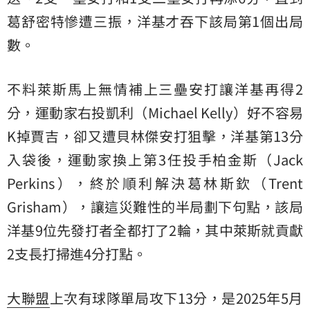
葛舒密特慘遭三振，洋基才吞下該局第1個出局
數。
不料萊斯馬上無情補上三壘安打讓洋基再得2
分，運動家右投凱利（Michael Kelly）好不容易
K掉賈吉，卻又遭貝林傑安打狙擊，洋基第13分
入袋後，運動家換上第3任投手柏金斯（Jack
Perkins），終於順利解決葛林斯欽（Trent
Grisham），讓這災難性的半局劃下句點，該局
洋基9位先發打者全都打了2輪，其中萊斯就貢獻
2支長打掃進4分打點。
大聯盟
上次有球隊單局攻下13分，是2025年5月