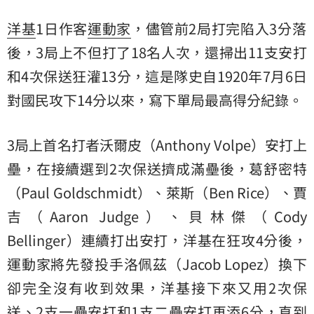
洋基
1日作客
運動家
，儘管前2局打完陷入3分落
後，3局上不但打了18名人次，還掃出11支安打
和4次保送狂灌13分，這是隊史自1920年7月6日
對國民攻下14分以來，寫下單局最高得分紀錄。
3局上首名打者沃爾皮（Anthony Volpe）安打上
壘，在接續選到2次保送擠成滿壘後，葛舒密特
（Paul Goldschmidt）、萊斯（Ben Rice）、賈
吉（Aaron Judge）、貝林傑（Cody
Bellinger）連續打出安打，洋基在狂攻4分後，
運動家將先發投手洛佩茲（Jacob Lopez）換下
卻完全沒有收到效果，洋基接下來又用2次保
送、2支一壘安打和1支二壘安打再添6分，直到