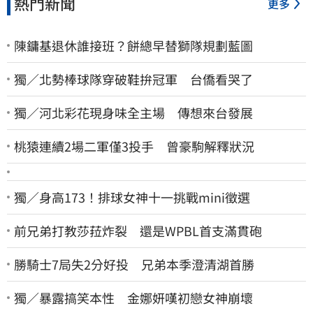
熱門新聞
更多
陳鏞基退休誰接班？餅總早替獅隊規劃藍圖
獨／北勢棒球隊穿破鞋拚冠軍 台僑看哭了
獨／河北彩花現身味全主場 傳想來台發展
桃猿連續2場二軍僅3投手 曾豪駒解釋狀況
獨／身高173！排球女神十一挑戰mini徵選
前兄弟打教莎菈炸裂 還是WPBL首支滿貫砲
勝騎士7局失2分好投 兄弟本季澄清湖首勝
獨／暴露搞笑本性 金娜妍嘆初戀女神崩壞