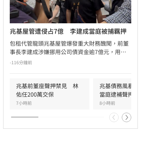
兆基屋管遭侵占7億　李建成當庭被捕羈押
包租代管龍頭兆基屋管爆發重大財務醜聞，前董
事長李建成涉嫌挪用公司債資金逾7億元，用於
個人私用及支付前妻生活費，遭檢方依背信、侵
-116分鐘前
占等罪聲押禁見獲准。共同創辦人林佑任則以
200萬元交保並限制出境。
兆基前董座聲押禁見　林
兆基債務風暴！
佑任200萬交保
當庭逮補聲押禁
7小時前
8小時前