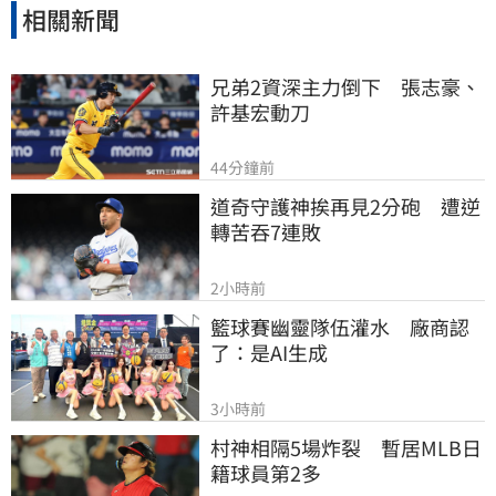
相關新聞
兄弟2資深主力倒下　張志豪、
許基宏動刀
44分鐘前
道奇守護神挨再見2分砲　遭逆
轉苦吞7連敗
2小時前
籃球賽幽靈隊伍灌水　廠商認
了：是AI生成
3小時前
村神相隔5場炸裂　暫居MLB日
籍球員第2多