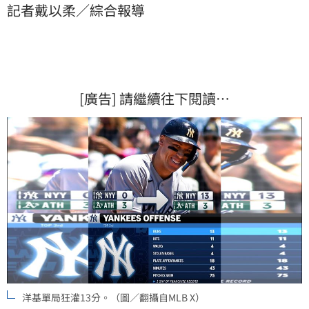
記者戴以柔／綜合報導
[廣告] 請繼續往下閱讀…
洋基單局狂灌13分。（圖／翻攝自MLB X）