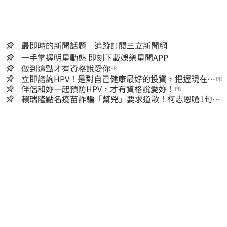
最即時的新聞話題 追蹤訂閱三立新聞網
一手掌握明星動態 即刻下載娛樂星聞APP
做到這點才有資格說愛你
PR
立即諮詢HPV！是對自己健康最好的投資，把握現在不
PR
嫌晚！
伴侶和妳一起預防HPV，才有資格說愛妳！
PR
賴瑞隆點名疫苗詐騙「幫兇」要求道歉！柯志恩嗆1句被
網罵爆