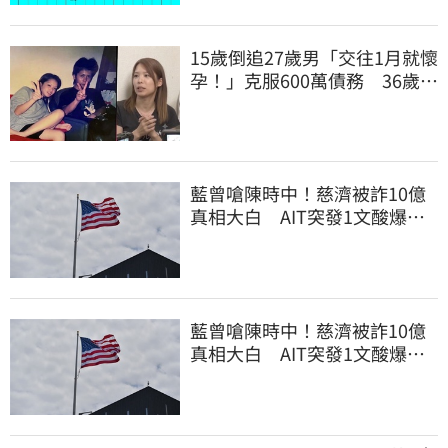
15歲倒追27歲男「交往1月就懷
孕！」克服600萬債務 36歲美
魔女當阿嬤了
藍曾嗆陳時中！慈濟被詐10億
真相大白 AIT突發1文酸爆…
他笑：真的很會
藍曾嗆陳時中！慈濟被詐10億
真相大白 AIT突發1文酸爆…
他笑：真的很會