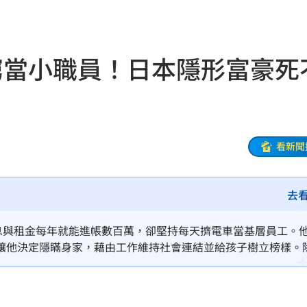
關注
23:50
互動
23:40
窮當小職員！日本隱形富豪死
衛隊
23:37
溫
23:34
足壇
23:31
看新聞
體
23:29
去
」
23:27
主導
23:25
息與租金每年就能進帳數百萬，卻堅持每天擠電車當基層員工。
讓他決定隱瞞身家，藉由工作維持社會連結並給孩子樹立榜樣。
23:22
政治，真正活出「隨時能炒老闆魷魚」的自由，成為近年FIRE
23:21