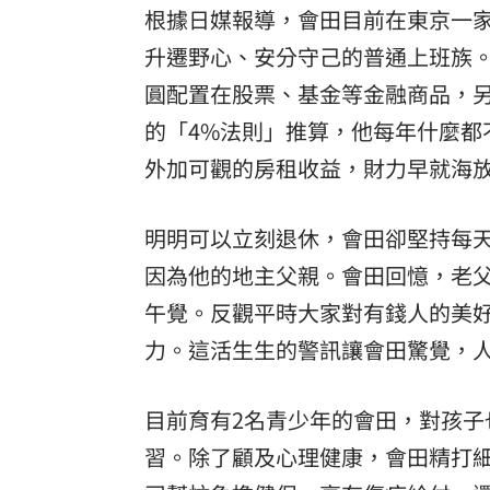
根據日媒報導，會田目前在東京一
升遷野心、安分守己的普通上班族。
圓配置在股票、基金等金融商品，
的「4%法則」推算，他每年什麼都不
外加可觀的房租收益，財力早就海
明明可以立刻退休，會田卻堅持每
因為他的地主父親。會田回憶，老
午覺。反觀平時大家對有錢人的美
力。這活生生的警訊讓會田驚覺，
目前育有2名青少年的會田，對孩
習。除了顧及心理健康，會田精打