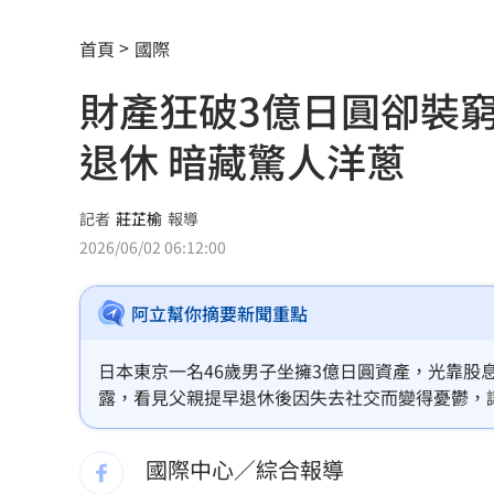
費仔確定成自由球員 下一步動向引人
首頁
國際
米蘭達離婚奧蘭多布魯13年！罕談前夫
財產狂破3億日圓卻裝
美制裁杜拜加密幣交所！控助伊朗革命
退休 暗藏驚人洋蔥
美就業數據爆冷 這信號Fed升息警報降
梅西父親病逝享壽68歲 一路陪伴兒闖
記者
莊芷榆
報導
2026/06/02 06:12:00
5登山客2025年雪崩失蹤 尼泊爾尋獲遺
阿立幫你摘要新聞重點
喝錯傷身！營養師整理喝咖啡「7大守則
美：東南亞詐騙園區多由中國背景組織
日本東京一名46歲男子坐擁3億日圓資產，光靠股
露，看見父親提早退休後因失去社交而變得憂鬱，
拆監獄家書見「叫別人老婆」人妻氣炸
享有公司健保與年金福利，這筆財富更讓他無懼職場
中，追求心理健康與財務自由平衡的另類標竿。
國際中心／綜合報導
ETF存到2千萬退休！他因1封信重回職場