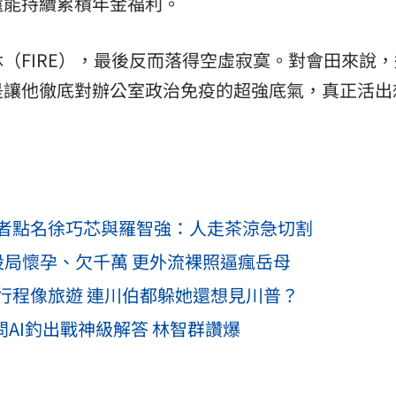
還能持續累積年金福利。
（FIRE），最後反而落得空虛寂寞。對會田來說，
是讓他徹底對辦公室政治免疫的超強底氣，真正活出
者點名徐巧芯與羅智強：人走茶涼急切割
設局懷孕、欠千萬 更外流裸照逼瘋岳母
行程像旅遊 連川伯都躲她還想見川普？
問AI釣出戰神級解答 林智群讚爆