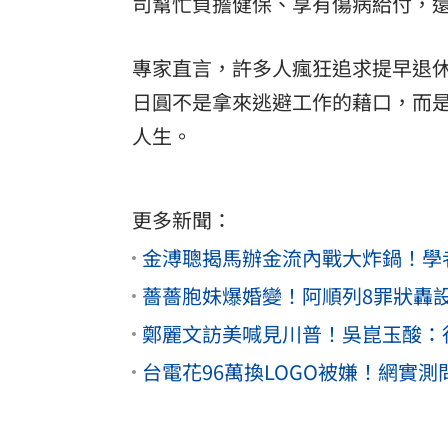
司幫忙負擔健保、享有傷病給付，
專家直言，許多人瘋狂追求提早退休
日圓不是拿來逃避工作的藉口，而
人生。
更多新聞：
金溥聰揭馬辦金流內戰大炸鍋！學
薔薔胞妹爆婚變！阿順列8罪狀轟
鄭麗文訪美喊見川普！吳崑玉酸：
台電花96萬換LOGO被嫌！網實測