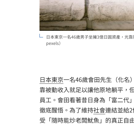
8國球員齊聚高雄 Formosa 7s掀足球
理想混蛋號召粉絲跨海追星吃美食！
18:
日本東京一名46歲男子坐擁3億日圓資產，光
pexels）
日本
東京
一名46歲會田先生（化名
靠被動收入就足以讓他原地躺平，
員工。會田看著昔日身為「富二代
徹底醒悟。為了維持
社會
連結並給
受「隨時能炒老闆魷魚」的真正自