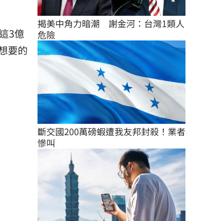
揭美中角力暗潮　謝金河：台灣1類人
這3億
危險
想要的
斷交國200萬磅蝦遭我友邦封殺！業者
慘叫