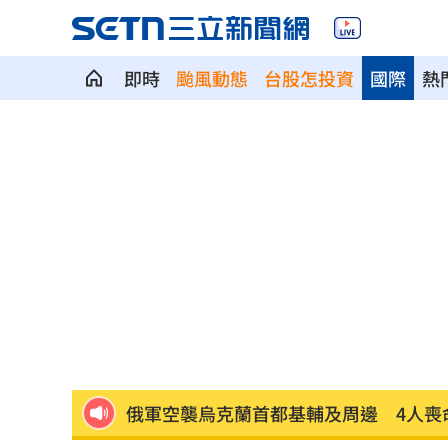
即時
颱風動態
台股怎投資
國際
熱
劍橋最年輕黑人教授閃辭！爆論文抄襲
遊日瘋買恢復衣「穿」越疲勞 2因素助
煮菜遭婆婆關火還一路追罵！丈...
00:12
新／白海豚近北部海面！氣象署發豪雨
南電Q2財報公布後 目標價調升
00:00
俄軍空襲烏克蘭首都基輔及周邊 4人喪