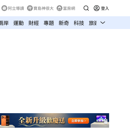
阿立導讀
寶島神很大
富房網
登入
兩岸
運動
財經
專題
新奇
科技
旅遊
汽車
寵物