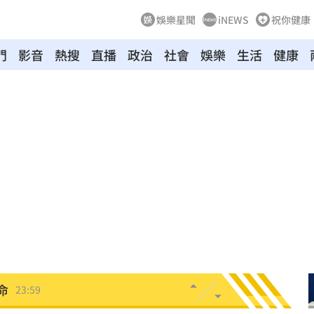
娛樂星聞
iNEWS
祝你健康
門
影音
熱搜
直播
政治
社會
娛樂
生活
健康
造假
00:18
旺
00:15
特報
00:01
命
23:59