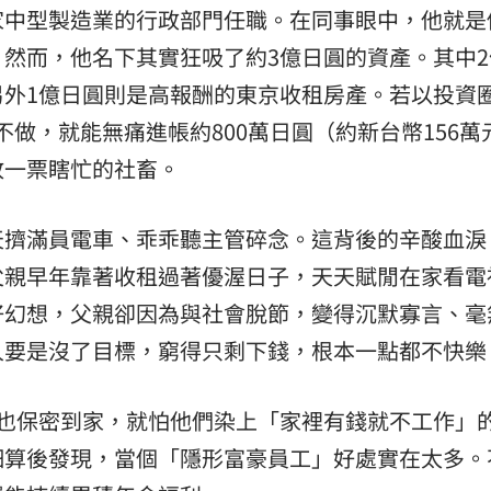
家中型製造業的行政部門任職。在同事眼中，他就是
然而，他名下其實狂吸了約3億日圓的資產。其中2
另外1億日圓則是高報酬的東京收租房產。若以投資
做，就能無痛進帳約800萬日圓（約新台幣156萬
放一票瞎忙的社畜。
天擠滿員電車、乖乖聽主管碎念。這背後的辛酸血淚
父親早年靠著收租過著優渥日子，天天賦閒在家看電
好幻想，父親卻因為與社會脫節，變得沉默寡言、毫
人要是沒了目標，窮得只剩下錢，根本一點都不快樂
子也保密到家，就怕他們染上「家裡有錢就不工作」
細算後發現，當個「隱形富豪員工」好處實在太多。