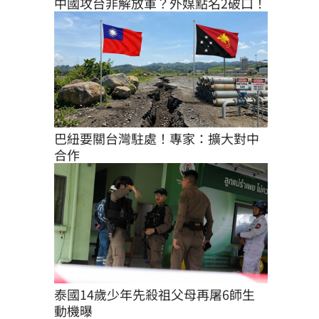
中國攻台非解放軍？外媒點名2破口！
巴紐要關台灣駐處！專家：擴大對中
合作
泰國14歲少年先殺祖父母再屠6師生 
動機曝