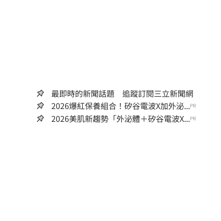
最即時的新聞話題 追蹤訂閱三立新聞網
2026爆紅保養組合！矽谷電波X加外泌...
PR
2026美肌新趨勢「外泌體＋矽谷電波X...
PR