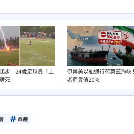
起步　24歲足球員「上
伊禁美以船通行荷莫茲海峽 
劈死」
者罰貨值20%
會
資產