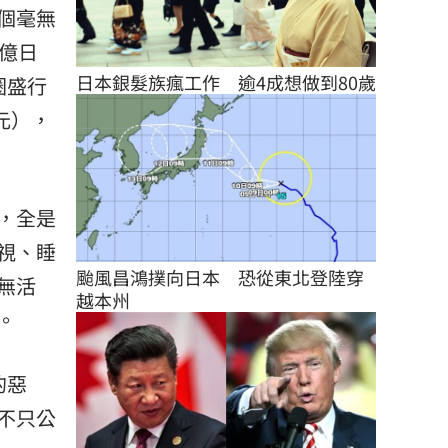
個毫無
億日
日本銀髮族瘋工作　逾4成想做到80歲
圈盛行
元），
，全是
視、睡
颱風昌鴻撲向日本　恐從東北登陸穿
無活
越本州
。
的惡
不只公