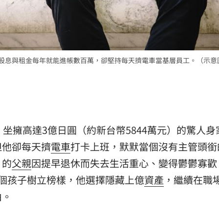
熱潮
10:00
15
靠股息與租金每年就能進帳數百萬，卻堅持每天擠電車當基層員工。（示意
）坐擁高達3億日圓（約新台幣5844萬元）的驚人身
但他卻每天擠
電車
打卡上班，默默當個沒有主管頭銜
」的
父親
因提早退休而失去生活重心、變得鬱鬱寡歡
2個孩子樹立榜樣，他選擇隱藏上億
資產
，繼續在職
由。