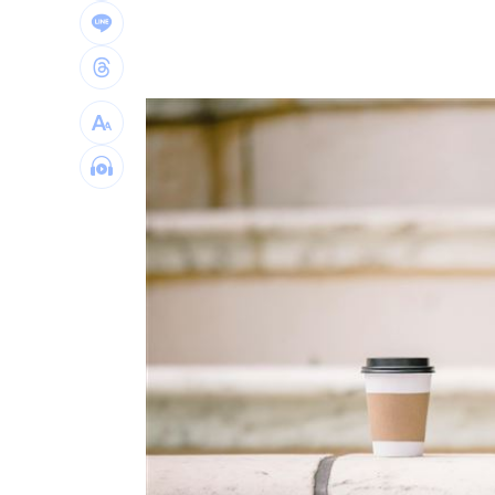
社宅包租爆糾紛 房客控業者硬闖屋內
馬斯克蓋地球最大晶圓廠 專家揭3大隱
泰國校園槍擊案增至9死 12歲女童不治
蔣市政一團糟？活動背板誤植HappiMes
台灣彩券開獎直播中
20:31
LIVE三立+24小時直播
15:27
三立iNEWS新聞台線上直播
18:00
商場戰國來臨 台中「頂奢大道」逐漸
台彩父親節推新刮刮樂千萬頭獎超「爸
「拍片人的多重宇宙」職涯論壇9/12登