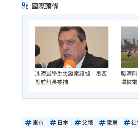
國際頭條
職涯剛
涉湮滅學生失蹤案證據　墨西
場被雷
哥前州長被捕
東京
日本
父親
電車
社