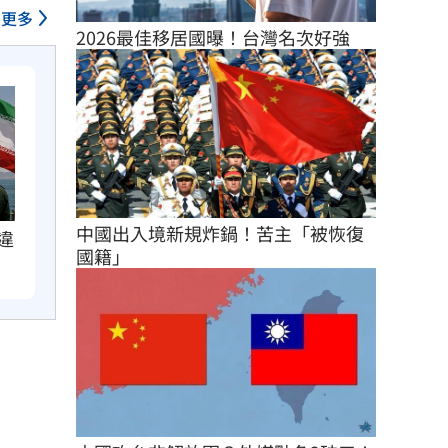
更多
2026最佳移居國曝！台灣名次好強
中國出入境新規炸鍋！苦主「被恢復
違
國籍」