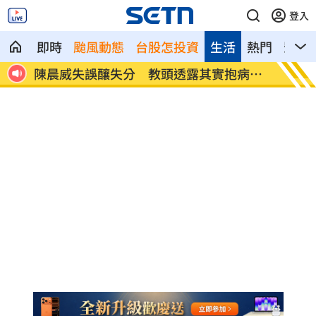
登入
即時
颱風動態
台股怎投資
生活
熱門
影音
戶停電
陳晨威失誤釀失分 教頭透露其實抱病上
昆凌8
場
況