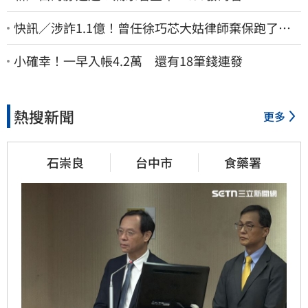
快訊／涉詐1.1億！曾任徐巧芯大姑律師棄保跑了…
媽也離境 桃檢發通緝
小確幸！一早入帳4.2萬 還有18筆錢連發
熱搜新聞
更多
石崇良
台中市
食藥署