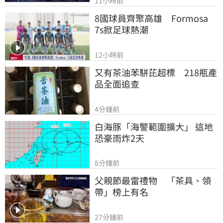
11小時前
8國球員齊聚高雄　Formosa 
7s掀足球熱潮
12小時前
又有茶油苯駢芘超標　218瓶產
品全面追查
4分鐘前
白海豚「海警範圍擴大」 這地
恐豪雨炸2天
8分鐘前
父親節最雷禮物　「茶具、領
帶」榜上有名
27分鐘前