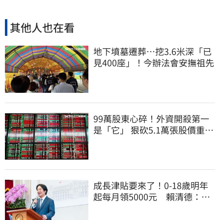
其他人也在看
地下墳墓遷葬…挖3.6米深「已
見400座」！今辦法會安撫祖先
99萬股東心碎！外資開殺第一
是「它」 狠砍5.1萬張股價重挫
近5%
成長津貼要來了！0-18歲明年
起每月領5000元 賴清德：此
時不生更待何時