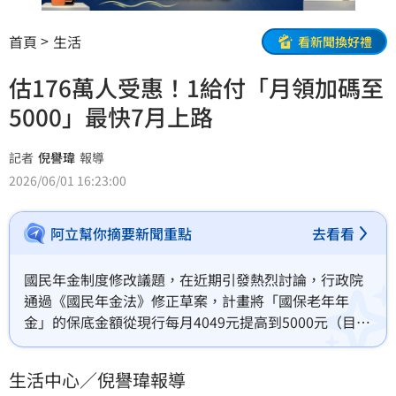
首頁
生活
看新聞換好禮
估176萬人受惠！1給付「月領加碼至
5000」最快7月上路
記者
倪譽瑋
報導
2026/06/01 16:23:00
阿立幫你摘要新聞重點
去看看
國民年金制度修改議題，在近期引發熱烈討論，行政院
通過《國民年金法》修正草案，計畫將「國保老年年
金」的保底金額從現行每月4049元提高到5000元（目前
可領取者約有176萬人），方案正由立法院審議中。主
計總處評估，若能在立法院順利完成審議，最快2026年
生活中心／倪譽瑋報導
7月調整保底金額就可上路。