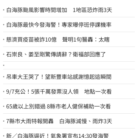
白海豚颱風影響時間增加 1地區恐炸雨3天
白海豚最快今發海警！專家曝停班停課機率
慈濟買疫苗被詐10億 聲明1句醫轟：太瞎
石崇良、姜至剛驚傳請辭？衛福部回應了
吊車大王哭了！望新豐車站感謝憶起這瞬間
9/7充公！5張千萬發票沒人領 地點一次看
65歲以上別錯過 8縣市老人健保補助一次看
7縣市大雨特報開轟 白海豚減慢、雨炸3天
新／白海豚逼近！氣象署宣布14:30發海警