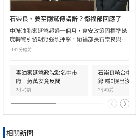
石崇良、姜至剛驚傳請辭？衛福部回應了
中聯油脂案延燒超過一個月，食安政策因標準幾
度轉彎引發朝野強烈抨擊，衛福部長石崇良與食
藥署長姜至剛遭點名負責。今日政壇突傳出兩人
-142分鐘前
已請辭的消息，儘管石崇良上午仍公開回應爭
議，但隨後再度傳出請辭傳聞，針對人事異動是
否屬實，衛福部僅回應表示不予回應。
毒油案延燒政院點名中市
石崇良嗆台中市
府　蔣萬安竟反問
錄 喊0檢出沒意
2小時前
2小時前
相關新聞