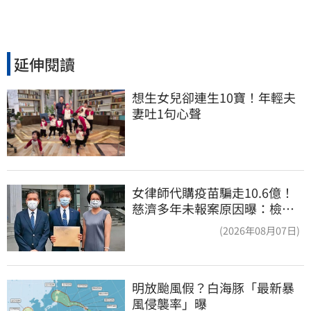
延伸閱讀
想生女兒卻連生10寶！年輕夫
妻吐1句心聲
女律師代購疫苗騙走10.6億！
慈濟多年未報案原因曝：檢警
上門才知被騙
(2026年08月07日)
明放颱風假？白海豚「最新暴
風侵襲率」曝