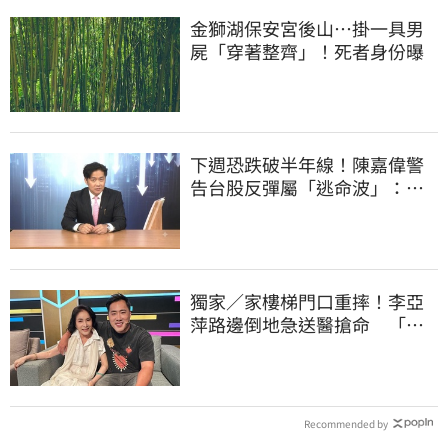
金獅湖保安宮後山…掛一具男
屍「穿著整齊」！死者身份曝
下週恐跌破半年線！陳嘉偉警
告台股反彈屬「逃命波」：空
頭大屠殺剛開始
獨家／家樓梯門口重摔！李亞
萍路邊倒地急送醫搶命 「最
新傷況」曝
Recommended by