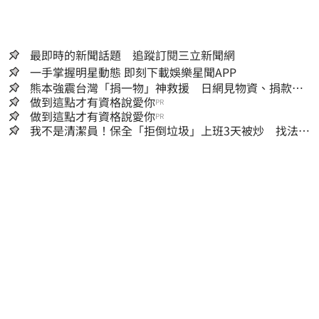
最即時的新聞話題 追蹤訂閱三立新聞網
一手掌握明星動態 即刻下載娛樂星聞APP
熊本強震台灣「捐一物」神救援 日網見物資、捐款
喊：給台灣統治算了
做到這點才有資格說愛你
PR
做到這點才有資格說愛你
PR
我不是清潔員！保全「拒倒垃圾」上班3天被炒 找法院
討公道結果出爐