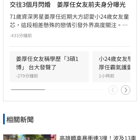
交往3個月閃婚　姜厚任女友前夫身分曝光
71歲資深男星姜厚任近期大方認愛小24歲女友童
芯，這段相差懸殊的戀情引發外界高度關注。隨
後，女方過往婚姻史被起底，據悉童芯曾於2014
-433分鐘前
年參加縣府聯合婚禮，與當時任職農業處科長閃
婚。除了婚姻背景，童芯自稱擁有台大「3碩1
博」的學歷也遭到網友質疑造假。面對外界排山
姜厚任女友稱學歷「3碩1
小24歲女友學
倒海的輿論與質疑，姜厚任透過媒體公開回應，
博」 台大發聲了
厚任霸氣護愛回
強調自己對於女友的過往有充分了解，並呼籲外
-279分鐘前
1小時前
界能給予他們更多私人空間。
相關新聞
高雄轎車暴衝連3撞！波及13車