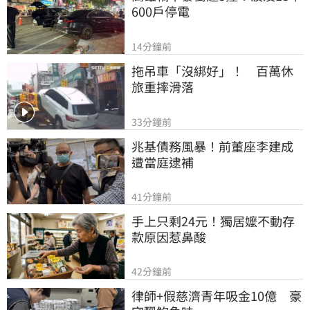
600戶停電
14分鐘前
拖吊車「沒綁好」！　百萬休
旅重摔滑落
33分鐘前
兆基債務風暴！前董座李建成
遭當庭逮補
41分鐘前
手上只剩24元！獨居嬤不動存
款原因惹鼻酸
42分鐘前
律師+假慈濟青年吸金10億　豪