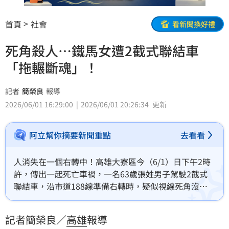
首頁
社會
看新聞換好禮
死角殺人…鐵馬女遭2截式聯結車
「拖輾斷魂」！
記者
簡榮良
報導
2026/06/01 16:29:00
2026/06/01 20:26:34
更新
阿立幫你摘要新聞重點
去看看
人消失在一個右轉中！高雄大寮區今（6/1）日下午2時
許，傳出一起死亡車禍，一名63歲張姓男子駕駛2截式
聯結車，沿市道188線準備右轉時，疑似視線死角沒注
意到，與一名騎腳踏車的婦人相撞，當場連人帶車被捲
入巨輪下、輾過拖行數尺身亡。由於死者沒帶證件，身
記者簡榮良／
高雄
報導
份還在釐清。