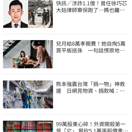
快訊／涉詐1.1億！曾任徐巧芯
大姑律師棄保跑了…媽也離
境 桃檢發通緝
兒月給8萬孝親費！她自掏5萬
買平板送孫 一句話愣原地
「傷心不已」
熊本強震台灣「捐一物」神救
援 日網見物資、捐款喊：給
台灣統治算了
99萬股東心碎！外資開殺第一
是「它」 狠砍5.1萬張股價重挫