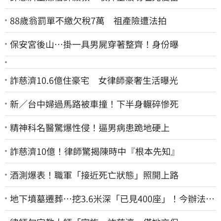
88歲翁罰單不繳欠稅7萬 祖產險遭法拍
保安宮後山…掛一具男屍穿著整齊！身份曝
詐慈濟10.6億住豪宅 女律師豪奢生活曝光
新／台中婦過馬路被車撞！下半身輾碎慘死
精神科名醫驚爆性侵！逼男病患跪地硬上
詐慈濟10億！律師驚揭陳時中『根本先知』
酒測爆表！職軍「接近死亡狀態」照開上路
地下墳墓遷葬…挖3.6米深「已見400座」！今辦法會
安撫祖先