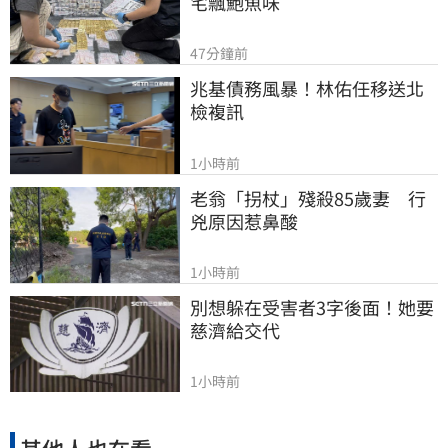
宅飄鮑魚味
47分鐘前
兆基債務風暴！林佑任移送北
檢複訊
1小時前
老翁「拐杖」殘殺85歲妻　行
兇原因惹鼻酸
1小時前
別想躲在受害者3字後面！她要
慈濟給交代
1小時前