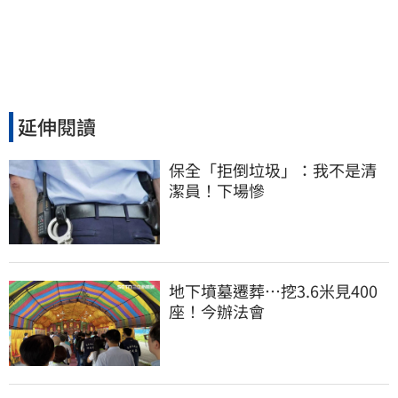
延伸閱讀
保全「拒倒垃圾」：我不是清
潔員！下場慘
地下墳墓遷葬…挖3.6米見400
座！今辦法會