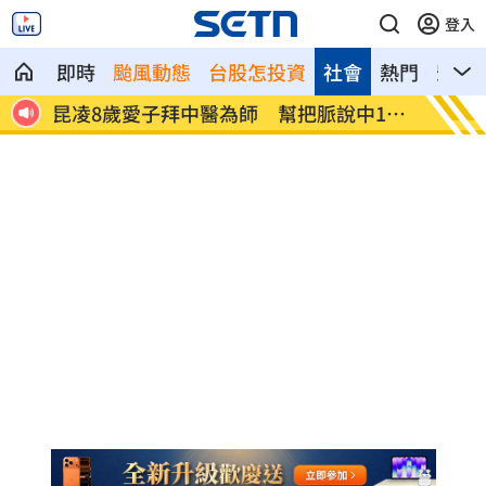
登入
即時
颱風動態
台股怎投資
社會
熱門
影音
病上
昆凌8歲愛子拜中醫為師 幫把脈說中1狀
父親節
況
名