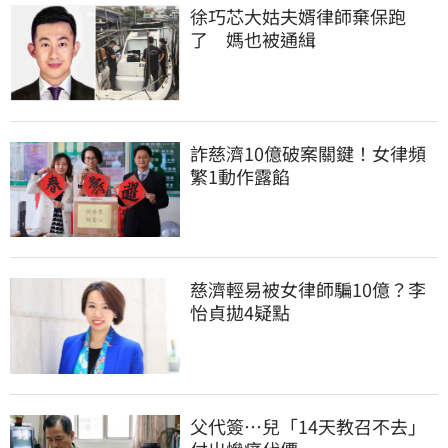
徐巧芯大姑夫婿律師棄保跑
了　媽也被通緝
詐慈濟10億破案關鍵！女律頻
繁1動作露餡
慈濟輕易被女律師騙10億？李
怡貞拋4疑點
父代簽…兒「14天教召不去」