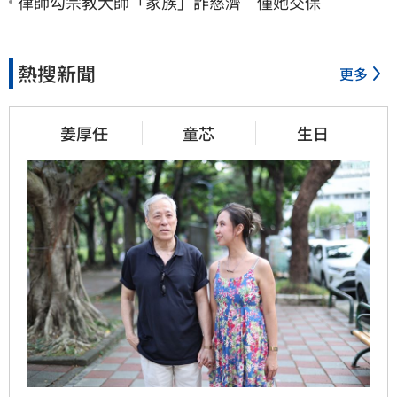
律師勾宗教大師「家族」詐慈濟 僅她交保
熱搜新聞
更多
姜厚任
童芯
生日