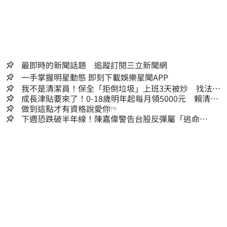
最即時的新聞話題 追蹤訂閱三立新聞網
一手掌握明星動態 即刻下載娛樂星聞APP
我不是清潔員！保全「拒倒垃圾」上班3天被炒 找法院
討公道結果出爐
成長津貼要來了！0-18歲明年起每月領5000元 賴清
德：此時不生更待何時
做到這點才有資格說愛你
PR
下週恐跌破半年線！陳嘉偉警告台股反彈屬「逃命
波」：空頭大屠殺剛開始