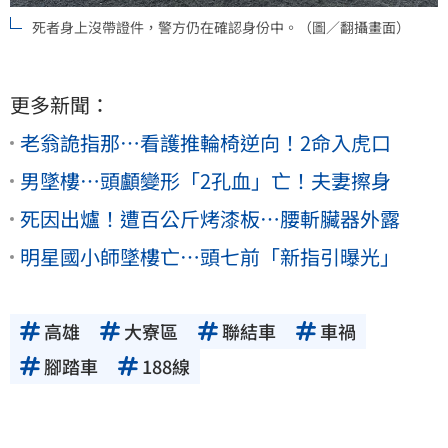
死者身上沒帶證件，警方仍在確認身份中。（圖／翻攝畫面）
更多新聞：
老翁詭指那…看護推輪椅逆向！2命入虎口
男墜樓…頭顱變形「2孔血」亡！夫妻擦身
死因出爐！遭百公斤烤漆板…腰斬臟器外露
明星國小師墜樓亡…頭七前「新指引曝光」
高雄
大寮區
聯結車
車禍
腳踏車
188線