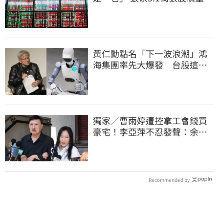
近5%
黃仁勳點名「下一波浪潮」鴻
海集團率先大爆發 台股這族
群全面噴出
獨家／曹雨婷遭控拿工會錢買
豪宅！李亞萍不忍發聲：余天
管工會都貼錢
Recommended by