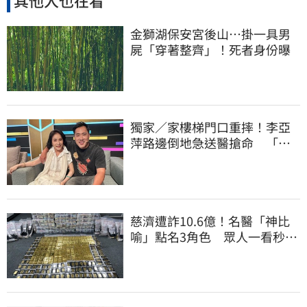
其他人也在看
金獅湖保安宮後山…掛一具男
屍「穿著整齊」！死者身份曝
獨家／家樓梯門口重摔！李亞
萍路邊倒地急送醫搶命 「最
新傷況」曝
慈濟遭詐10.6億！名醫「神比
喻」點名3角色 眾人一看秒懂
讚：好傳神