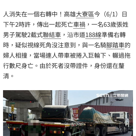
人消失在一個右轉中！高雄
大寮區
今（6/1）日
下午2時許，傳出一起死亡
車禍
，一名63歲張姓
男子駕駛2截式
聯結車
，沿市道
188線
準備右轉
時，疑似視線死角沒注意到，與一名騎
腳踏車
的
婦人相撞，當場連人帶車被捲入巨輪下、輾過拖
行數尺身亡。由於死者沒帶證件，身份還在釐
清。