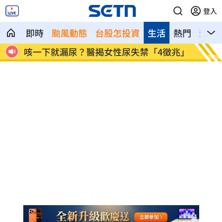
登入
即時
颱風動態
台股怎投資
生活
熱門
影音
麗登
咳一下就漏尿？醫揭女性尿失禁「4徵兆」
苦茶油
地