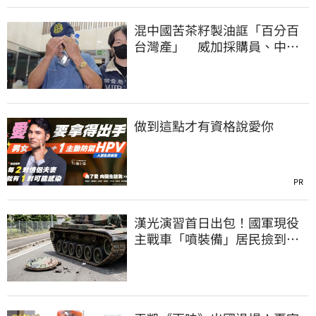
混中國苦茶籽製油誆「百分百
台灣產」 威加採購員、中間
人收押禁見
做到這點才有資格說愛你
PR
漢光演習首日出包！國軍現役
主戰車「噴裝備」居民撿到零
件…軍方說話了