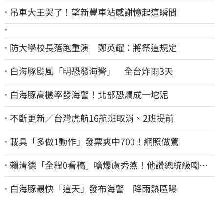
吊車大王哭了！望新豐車站感謝憶起這瞬間
防大學校長落跑重演 鄭英耀：將祭這規定
白海豚颱風「明恐發海警」 全台炸雨3天
白海豚高機率發海警！北部恐爛成一坨泥
不斷更新／台灣虎航16航班取消、2班提前
載具「多做1動作」發票爽中700！網照做驚
賴清德「全程0看稿」嗆爆盧秀燕！他讚總統級嘲
諷：把8年總帳一次掀翻
白海豚最快「這天」發布海警 降雨熱區曝