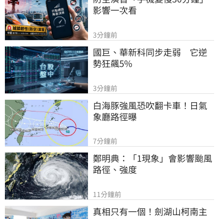
影響一次看
3分鐘前
國巨、華新科同步走弱　它逆
勢狂飆5%
3分鐘前
白海豚強風恐吹翻卡車！日氣
象廳路徑曝
7分鐘前
鄭明典：「1現象」會影響颱風
路徑、強度
11分鐘前
真相只有一個！劍湖山柯南主