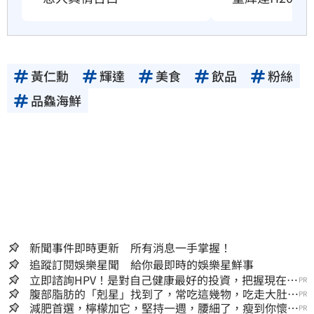
黃仁勳
輝達
美食
飲品
粉絲
品鱻海鮮
新聞事件即時更新 所有消息一手掌握！
追蹤訂閱娛樂星聞 給你最即時的娛樂星鮮事
立即諮詢HPV！是對自己健康最好的投資，把握現在不
PR
嫌晚！
腹部脂肪的「剋星」找到了，常吃這幾物，吃走大肚
PR
囊，瘦出小蠻腰
減肥首選，檸檬加它，堅持一週，腰細了，瘦到你懷疑
PR