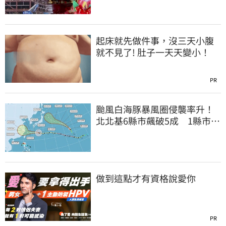
起床就先做件事，沒三天小腹
就不見了! 肚子一天天變小！
PR
颱風白海豚暴風圈侵襲率升！
北北基6縣市飆破5成 1縣市
「最高達67%」
做到這點才有資格說愛你
PR