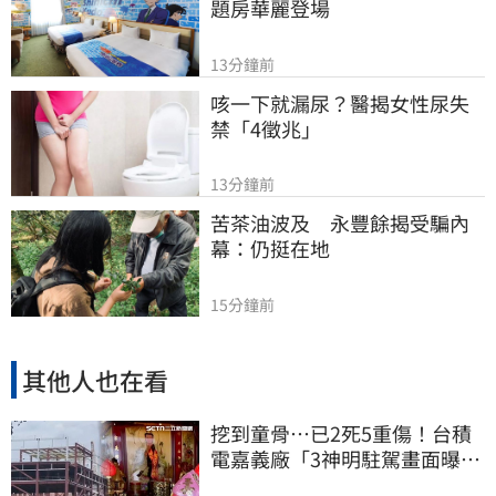
題房華麗登場
13分鐘前
咳一下就漏尿？醫揭女性尿失
禁「4徵兆」
13分鐘前
苦茶油波及　永豐餘揭受騙內
幕：仍挺在地
15分鐘前
其他人也在看
挖到童骨…已2死5重傷！台積
電嘉義廠「3神明駐駕畫面曝
光」