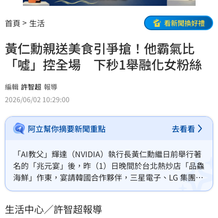
首頁
生活
看新聞換好禮
黃仁勳親送美食引爭搶！他霸氣比
「噓」控全場 下秒1舉融化女粉絲
編輯
許智超
報導
2026/06/02 10:29:00
阿立幫你摘要新聞重點
去看看
「AI教父」輝達（NVIDIA）執行長黃仁勳繼日前舉行著
名的「兆元宴」後，昨（1）日晚間於台北熱炒店「品鱻
海鮮」作東，宴請韓國合作夥伴，三星電子、LG 集團、
斗山集團等韓國科技巨頭都有派代表出席。用餐期間，
黃仁勳一如往常準備美食、飲料發放給媒體與粉絲，而
生活中心／許智超報導
面對眾人爭搶，他先用手「噓」了一下，立刻掌控全