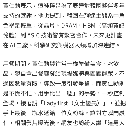
黃仁勳表示，這純粹是為了表達對韓國夥伴多年
支持的感謝。他也提到，韓國在輝達生態系中角
色舉足輕重，從晶片、DRAM、HBM（高頻寬記
憶體）到 ASIC 技術皆有緊密合作，未來更計畫
在 AI 工廠、科學研究與機器人領域加深連結。
用餐期間，黃仁勳與往常一樣準備美食、冰
飲
品
，親自拿出餐廳發給現場媒體與圍觀群眾，不
過因數量有限，導致一度引發爭搶，而黃仁勳則
是不慌不忙、用手比出「噓」的手勢，一秒控制
全場，接著說「Lady first（女士優先）」，並把
手上最後一瓶水遞給一位女粉絲，讓對方瞬間融
化，相關影片曝光後，網友也紛紛大讚「這男人