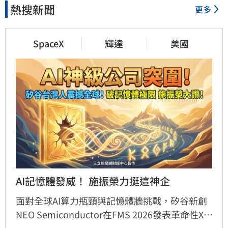
熱搜新聞
更多
SpaceX
輝達
美國
AI記憶體發威！ 施振榮力挺這神企
面對全球AI算力瓶頸與記憶體牆挑戰，矽谷新創
NEO Semiconductor在FMS 2026發表革命性X-
SRAM與NEO.AI平台。該技術不僅將記憶體密度