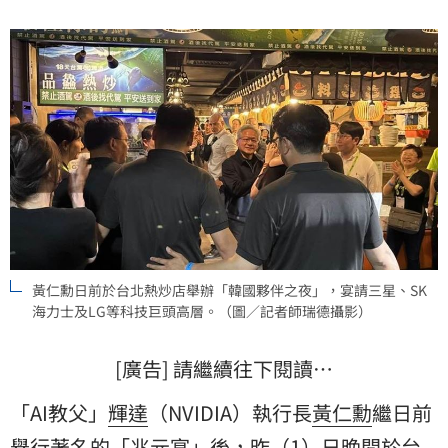
場，接著做出一舉動讓女粉絲瞬間融化，相關影片一
出，也讓網友大讚「這男人太帥了！」
黃仁勳日前於台北熱炒店舉辦「韓國夥伴之夜」，宴請三星、SK
海力士及LG等科技巨頭高層。（圖／記者師瑞德攝影）
[廣告] 請繼續往下閱讀…
「AI教父」
輝達
（NVIDIA）執行長
黃仁勳
繼日前
舉行著名的「兆元宴」後，昨（1）日晚間於台