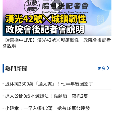
【#直播中LIVE】漢光42號╳城鎮韌性　政院會後記者
會說明
熱門新聞
更多
退休擁2300萬「過太爽」！他半年後絕望了
達人公開0成本滅蟑法！靠剩酒一夜抓2隻
小確幸！一早入帳4.2萬 還有18筆錢連發