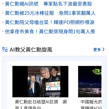
黃仁勳揭AI訊號 專家點名下波最受惠股
黃仁勳被25元冰棒征服 急問1事笑翻萬人
黃仁勳陪父母嗑台菜！輝達PO照網秒噴淚
他拿夜市美食！黃仁勳突現身問1句萬人羨
AI教父黃仁勳旋風
更多
黃仁勳赴日結盟AI巨頭　謝
中國擬允許AI
恩人真情告白
量輝達H200