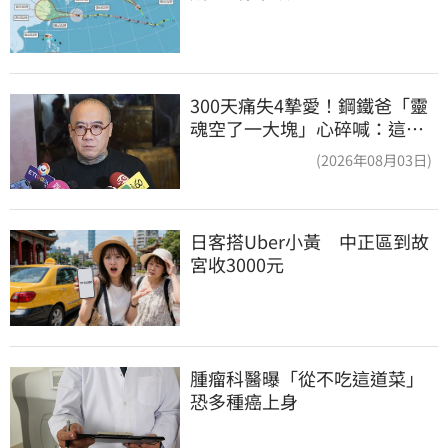
300天痛失4摯愛！鋼鐵爸「靈
魂空了一大塊」心碎喊：這輩
子最痛的路
(2026年08月03日)
日客搭Uber小黃　中正區到故
宮收3000元
腫瘤科醫曝「從不吃這道菜」
恐多種癌上身