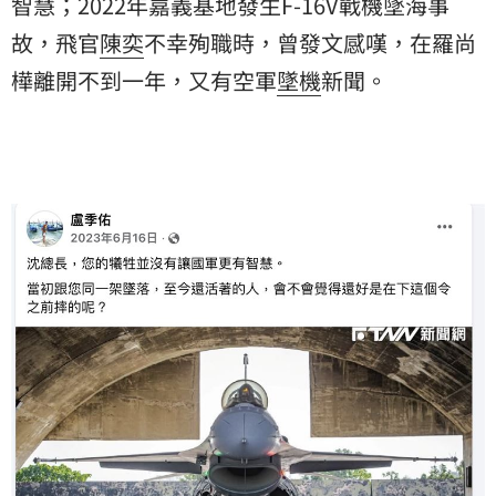
智慧；2022年嘉義基地發生F-16V戰機墜海事
故，飛官
陳奕
不幸殉職時，曾發文感嘆，在羅尚
樺離開不到一年，又有空軍
墜機
新聞。