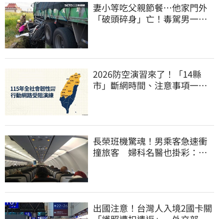
妻小等吃父親節餐⋯他家門外
「破頭碎身」亡！毒駕男一路
向南撞死人收押
2026防空演習來了！「14縣
市」斷網時間、注意事項一次
看
長榮班機驚魂！男乘客急速衝
撞旅客 婦科名醫也掛彩：全
機卡半小時
出國注意！台灣人入境2國卡關
「護照遭扣遣返」 外交部證