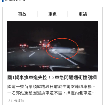
事故
車道
車禍
國1轎車換車道失控！2車急閃通通衝撞護欄
國道一號苗栗頭屋路段日前發生驚險連環車禍。
一名郭姓駕駛因變換車道不當，擦撞內側車道黃
姓駕駛車輛，導致黃車失控撞擊護欄後甩滑，波
-311分鐘前