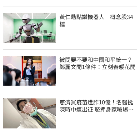
黃仁勳點讚機器人 概念股34
檔
被問要不要和中國和平統一？
鄭麗文開1條件：立刻春暖花開
慈濟買疫苗遭詐10億！名醫挺
陳時中遭出征 怒押身家嗆爆藍
白粉