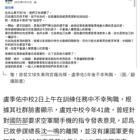
慟！曾發文悼失事飛官羅尚樺，盧季佑5年後不幸殉職。（圖／翻
攝臉書）
盧季佑中校2日上午在訓練任務中不幸殉職，根
據其社群臉書顯示，盧姓中校今年41歲，曾經針
對
國防部
要求空軍關手機的指令發表意見，認爲
已故參謀總長
沈一鳴
的離開，並沒有讓國軍更有