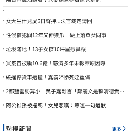
女大生伴兒屍6日聲押...法官裁定請回
性侵慣犯關12年又伸狼爪！硬上落單女同事
垃圾滿地！13子女擠10坪屋惹鼻酸
買疫苗被騙10.6億！慈濟多年未報案原因曝
繞違停貨車遭撞！嘉義婦慘死姪重傷
2都藍營勝算小！吳子嘉斷言「鄭麗文是賴清德貴
人」：保送2028連任總統
阿公推孫被撞死！女兒悲嘆：等嘸一句道歉
熱搜新聞
更多