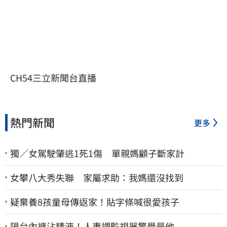
CH54三立新聞台直播
熱門新聞
更多
獨／女駕駛肇逃1死1傷 單親媽顧子斷家計
女攀八大秀失聯 家屬求助：我媽還沒找到
疑棄養8孩童母傳返家！貼字條喊很愛孩子
陽台內褲沾精液！人妻調監視器驚覺是他