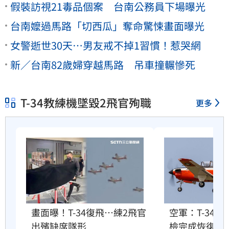
假裝訪視21毒品個案 台南公務員下場曝光
台南嬤過馬路「切西瓜」奪命驚悚畫面曝光
女警逝世30天⋯男友戒不掉1習慣！惹哭網
新／台南82歲婦穿越馬路 吊車撞輾慘死
T-34教練機墜毀2飛官殉職
更多
畫面曝！T-34復飛…練2飛官
空軍：T-34
出殯缺席隊形
檢完成恢復訓