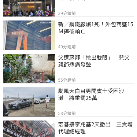
39分鐘前
新／鋼鐵廠爆1死！外包商墜15
Ｍ摔破頭亡
40分鐘前
父遭惡鄰「挖出雙眼」　兒父
親節悲痛發聲
55分鐘前
颱風天白目男開賓士受困沙
灘　將重罰25萬
58分鐘前
宏碁接掌兆基2天撤出　王貴增
代理總經理