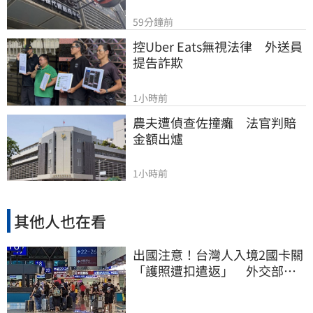
59分鐘前
控Uber Eats無視法律　外送員
提告詐欺
1小時前
農夫遭偵查佐撞癱　法官判賠
金額出爐
1小時前
其他人也在看
出國注意！台灣人入境2國卡關
「護照遭扣遣返」 外交部證
實了