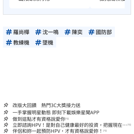
羅尚樺
沈一鳴
陳奕
國防部
教練機
墜機
改版大回饋 熱門3C大獎接力送
一手掌握明星動態 即刻下載娛樂星聞APP
做到這點才有資格說愛你
PR
立即諮詢HPV！是對自己健康最好的投資，把握現在不
PR
嫌晚！
伴侶和妳一起預防HPV，才有資格說愛妳！
PR