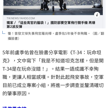
慟！曾發文悼失事飛官羅尚樺，盧季佑5年後不幸殉職。（圖／翻
攝臉書）
5年前盧季佑曾在臉書分享電影《T-34：玩命坦
克》，文中寫下「我是不知道坦克怎樣，但是開
T-34是在玩命沒錯！」。結果一語成讖不幸殉
職，更讓人相當感嘆。針對此起飛安事故，空軍
目前已成立專案小組，將進一步調查並釐清確切
的肇事原因。