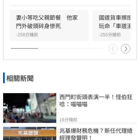
及後方沈姓駕駛車輛，造成3車受損。警方獲報
趕抵現場，所幸僅黃男受輕微擦挫傷且不需就
醫，經酒測確認3名駕駛均無酒駕。國道警察呼
妻小等吃父親節餐　他家
國道貨車擦撞轎
籲，變換車道務必顯示方向燈並保持安全距離，
門外破頭碎身慘死
玩命「車道漫步
切勿強行切入，以防憾事再次發生。此次事故亦
-258分鐘前
-255分鐘前
提醒用路人，行經國道應隨時保持警覺，並與前
車保持適當安全間距，以確保行車安全。
相關新聞
西門町街頭表演一半！怪伯狂
唸：喵喵喵
18分鐘前
兆基爆財務危機？新任代理總
經理發聲明！