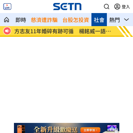
登入
即時
慈濟遭詐騙
台股怎投資
社會
熱門
影
老母
方志友11年婚碎有跡可循 楊銘威一語成
西門町
讖