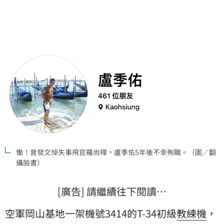
年後不幸殉職。
慟！曾發文悼失事飛官羅尚樺，盧季佑5年後不幸殉職。（圖／翻
攝臉書）
[廣告] 請繼續往下閱讀…
空軍岡山基地一架機號3414的T-34初級
教練機
，