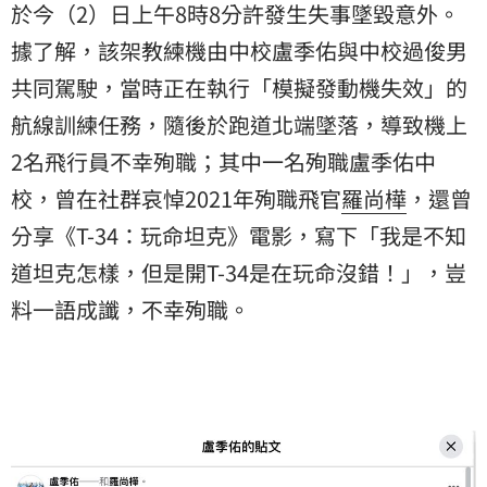
於今（2）日上午8時8分許發生失事墜毀意外。
據了解，該架教練機由中校盧季佑與中校過俊男
共同駕駛，當時正在執行「模擬發動機失效」的
航線訓練任務，隨後於跑道北端墜落，導致機上
2名飛行員不幸殉職；其中一名殉職盧季佑中
校，曾在社群哀悼2021年殉職飛官
羅尚樺
，還曾
分享《T-34：玩命坦克》電影，寫下「我是不知
道坦克怎樣，但是開T-34是在玩命沒錯！」，豈
料一語成讖，不幸殉職。