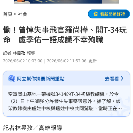
首頁
社會
看新聞換好禮
慟！曾悼失事飛官羅尚樺、開T-34玩
命 盧季佑一語成讖不幸殉職
記者
林昱孜
報導
2026/06/02 10:03:00
2026/06/02 11:52:06
更新
阿立幫你摘要新聞重點
去看看
空軍岡山基地一架機號3414的T-34初級教練機，於今
（2）日上午8時8分許發生失事墜毀意外。據了解，該
架教練機由盧姓中校與過姓中校共同駕駛，當時正在執
行「模擬發動機失效」的航線訓練任務，隨後於跑道北
端墜落，導致機上2名飛行員不幸殉職；其中一名殉職盧
記者林昱孜／高雄報導
姓中校，曾在社群哀悼2021年殉職飛官羅尚樺，豈料5