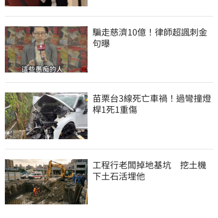
騙走慈濟10億！律師超諷刺金
句曝
苗栗台3線死亡車禍！過彎撞燈
桿1死1重傷
工程行老闆掉地基坑　挖土機
下土石活埋他