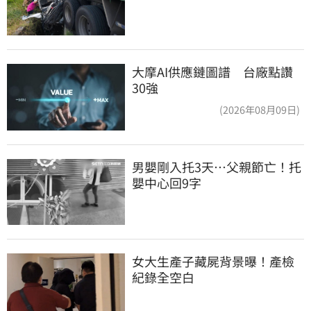
大摩AI供應鏈圖譜 台廠點讚
30強
(2026年08月09日)
男嬰剛入托3天…父親節亡！托
嬰中心回9字
女大生產子藏屍背景曝！產檢
紀錄全空白