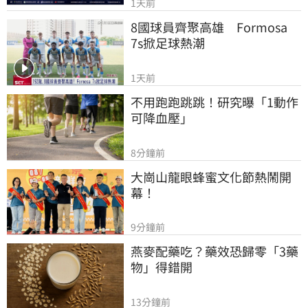
1天前
8國球員齊聚高雄　Formosa 
7s掀足球熱潮
1天前
不用跑跑跳跳！研究曝「1動作
可降血壓」
8分鐘前
大崗山龍眼蜂蜜文化節熱鬧開
幕！
9分鐘前
燕麥配藥吃？藥效恐歸零「3藥
物」得錯開
13分鐘前