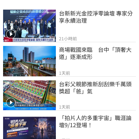
台新新光金控淨零論壇 專家分
享永續治理
21小時前
商場戰國來臨　台中「頂奢大
道」逐漸成形
1天前
台彩父親節推新刮刮樂千萬頭
獎超「爸」氣
1天前
「拍片人的多重宇宙」職涯論
壇9/12登場！