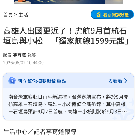
首頁
生活
看新聞換好禮
高雄人出國更近了！虎航9月首航石
垣島與小松 「獨家航線1599元起」
記者
李育道
報導
2026/06/02 10:44:00
阿立幫你摘要新聞重點
去看看
南台灣旅客赴日再添新選擇。台灣虎航宣布，將於9月開
航高雄－石垣島、高雄－小松兩條全新航線，其中高雄
－石垣島預計9月2日首航，高雄－小松則將於9月3日開
航。隨著兩條新航線加入，台灣虎航高雄出發航線將增
至14條，日本航點更擴大至11條，進一步搶攻南部旅遊
生活中心／記者李育道報導
市場，也讓南部民眾赴日旅遊不必再北上搭機。