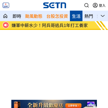
登入
即時
颱風動態
台股怎投資
生活
熱門
影音
逮
嫌軍中薪水少！阿兵哥逃兵1年打工養家
輝達擬
施