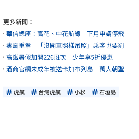
更多新聞：
華信總座：高花、中花航線 下月申請停飛
毒駕重拳 「沒開車照樣吊照」乘客也要罰
高鐵暑假加開226班次 少年享5折優惠
酒商官網未成年被送卡加布列島 萬人朝聖
虎航
台灣虎航
小松
石垣島