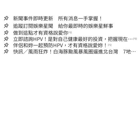
新聞事件即時更新 所有消息一手掌握！
追蹤訂閱娛樂星聞 給你最即時的娛樂星鮮事
做到這點才有資格說愛你
PR
立即諮詢HPV！是對自己健康最好的投資，把握現在不
PR
嫌晚！
伴侶和妳一起預防HPV，才有資格說愛妳！
PR
快訊／風雨狂炸！白海豚颱風暴風圈逼進北台灣 7地區
達停班課標準