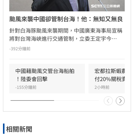
颱風來襲中國卻管制台海！他：無知又無良
針對白海豚颱風來襲期間，中國廣東海事局宣稱
將對台灣海峽進行交通管制，立委王定宇今
（8）日嚴詞批評，直指中國政府此舉既無知又
-392分鐘前
無良。王定宇表示，中華人民共和國對台灣海峽
毫無管轄權，利用颱風演戲管制交通不僅貽笑大
方，更藐視國際規範。他強調，中國人民處於水
中國藉颱風交管台海船舶 
宏都拉斯蝦農嗆
深火熱，政府卻忙於政治操作。王定宇感嘆，中
！陸委會回擊
付20%關稅賣台
國作為大國卻缺乏基本素質，並再次提醒「誰跟
-155分鐘前
2小時前
中國同一國誰倒楣」。
相關新聞