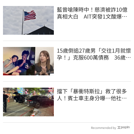
藍曾嗆陳時中！慈濟被詐10億
真相大白 AIT突發1文酸爆…
他笑：真的很會
15歲倒追27歲男「交往1月就懷
孕！」克服600萬債務 36歲美
魔女當阿嬤了
擋下「暴衝特斯拉」救了很多
人！賓士車主身分曝…他社群
擁1.4萬追蹤
Recommended by