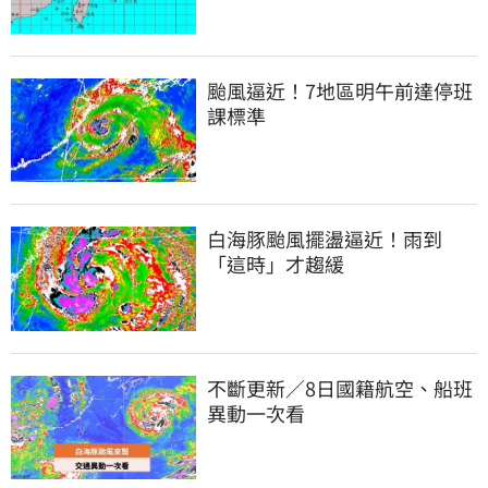
颱風逼近！7地區明午前達停班
課標準
白海豚颱風擺盪逼近！雨到
「這時」才趨緩
不斷更新／8日國籍航空、船班
異動一次看