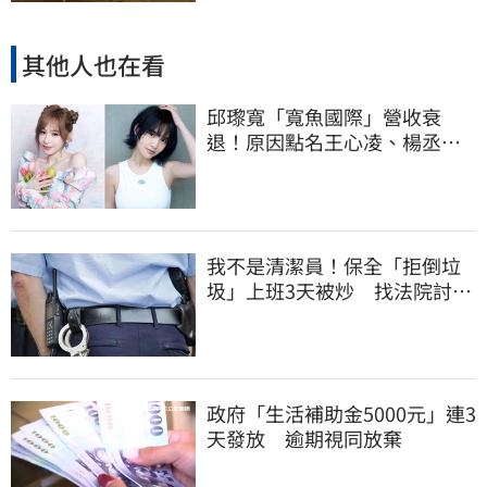
其他人也在看
邱瓈寬「寬魚國際」營收衰
退！原因點名王心凌、楊丞琳
網笑翻：太誠實
我不是清潔員！保全「拒倒垃
圾」上班3天被炒 找法院討公
道結果出爐
政府「生活補助金5000元」連3
天發放 逾期視同放棄