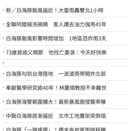
新／白海豚颱風逼近！大雷雨轟雙北1小時
全聯阿嬤級洗碗精 客人讚去油力強用45年
白海豚颱風影響時間增加 1地區恐炸雨3天
73歲首過父親節 他找亡妻淚：今天好快樂
白海豚勾到台灣陸地 一波波雨帶開炸北部
奉獻醫學研究逾40年！林慶順教授不幸離世
白海豚海警範圍擴大！最新暴風圈侵襲率曝
中颱白海豚逐漸逼近 北市工地鷹架突倒塌
白海豚「一路搖擺」！週末各地風雨時程曝