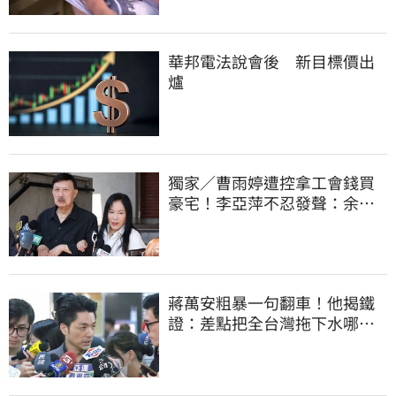
華邦電法說會後 新目標價出
爐
獨家／曹雨婷遭控拿工會錢買
豪宅！李亞萍不忍發聲：余天
管工會都貼錢
蔣萬安粗暴一句翻車！他揭鐵
證：差點把全台灣拖下水哪時
道歉