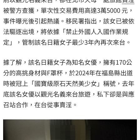
被警方查獲，單次性交易費用高達3萬5000 元，
事件曝光後引起熱議。移民署指出，該女已被依
法驅逐出境，將依據「禁止外國人入國作業規
定」，管制該名日籍女子最少3年內再次來台。
據了解，該名日籍女子為知名女優，擁有170公
分的高挑身材與F罩杯，於2024年在福島縣出道
時被冠上「國寶級原石天然美少女」稱號，去年
底該名女優以觀光名義來台旅遊，私下卻是與應
召站合作，在台從事賣淫。