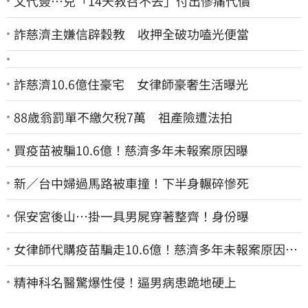
父代簽…兒「14天教召不去」付出慘痛代價
詐慈濟主嫌信辟穀教 收押全破功嗑光便當
詐慈濟10.6億住豪宅 女律師豪奢生活曝光
88歲翁罰單不繳欠稅7萬 祖產險遭法拍
買疫苗被騙10.6億！慈濟多年未報案原因曝
新／台中婦過馬路被車撞！下半身輾碎慘死
保安宮後山…掛一具男屍穿著整齊！身份曝
女律師代購疫苗騙走10.6億！慈濟多年未報案原因
曝：檢警上門才知被騙
精神科名醫驚爆性侵！逼男病患跪地硬上