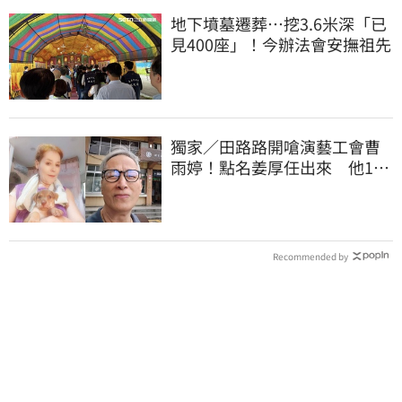
地下墳墓遷葬…挖3.6米深「已
見400座」！今辦法會安撫祖先
獨家／田路路開嗆演藝工會曹
雨婷！點名姜厚任出來 他16
字回應了
Recommended by