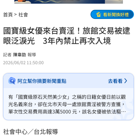
首頁
社會
看新聞換好禮
國寶級女優來台賣淫！旅館交易被逮
眼泛淚光 3年內禁止再次入境
記者
陳韋劭
報導
2026/06/02 11:50:00
阿立幫你摘要新聞重點
去看看
有「國寶級原石天然美少女」之稱的日籍女優日前以觀
光名義來台，卻在北市天母一處旅館賣淫被警方查獲，
單次性交易費用高達3萬5000 元，該名女優被依法驅逐
出境，事件曝光後引起熱議。移民署指出，將依據「禁
止外國人入國作業規定」，管制該名日籍女子最少3年內
社會中心／台北報導
再次來台。