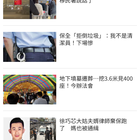
保全「拒倒垃圾」：我不是清
潔員！下場慘
地下墳墓遷葬…挖3.6米見400
座！今辦法會
徐巧芯大姑夫婿律師棄保跑
了　媽也被通緝