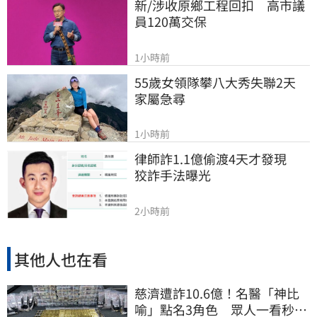
新/涉收原鄉工程回扣　高市議
員120萬交保
1小時前
55歲女領隊攀八大秀失聯2天　
家屬急尋
1小時前
律師詐1.1億偷渡4天才發現　
狡詐手法曝光
2小時前
其他人也在看
慈濟遭詐10.6億！名醫「神比
喻」點名3角色 眾人一看秒懂