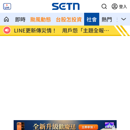
登入
即時
颱風動態
台股怎投資
社會
熱門
影音
報
美國出手封殺中國機器人！北市曾高調引
初來富
進
過