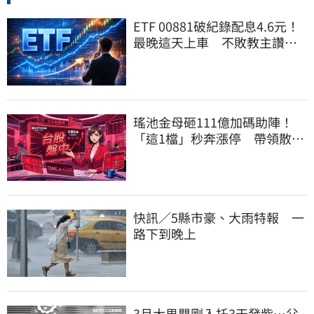
ETF 00881破紀錄配息4.6元！
最晚這天上車 不敗教主讚：
表現超越0050
瑤池金母砸111億加碼助陣！
「這1檔」秒奔漲停 帶領散熱
雙雄點火
快訊／5縣市豪、大雨特報 一
路下到晚上
3月大男嬰剛入托3天發紫…父