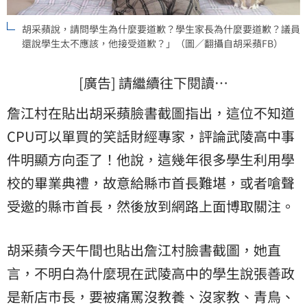
胡采蘋說，請問學生為什麼要道歉？學生家長為什麼要道歉？議員
還說學生太不應該，他接受道歉？」（圖／翻攝自胡采蘋FB）
[廣告] 請繼續往下閱讀…
詹江村 在貼出胡采蘋臉書截圖指出，這位不知道
CPU可以單買的笑話財經專家，評論武陵高中事
件明顯方向歪了！他說，這幾年很多學生利用學
校的畢業典禮，故意給縣市首長難堪，或者嗆聲
受邀的縣市首長，然後放到網路上面博取關注。
胡采蘋今天午間也貼出詹江村 臉書截圖，她直
言，不明白為什麼現在武陵高中的學生說張善政
是新店市長，要被痛罵沒教養、沒家教、青鳥、