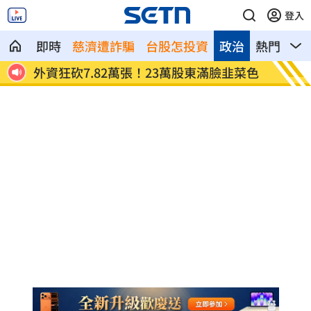
登入
即時
慈濟遭詐騙
台股怎投資
政治
熱門
影
菜色
竹聯幫元老病逝2個月 演員兒吐心中遺憾
顧立雄
作