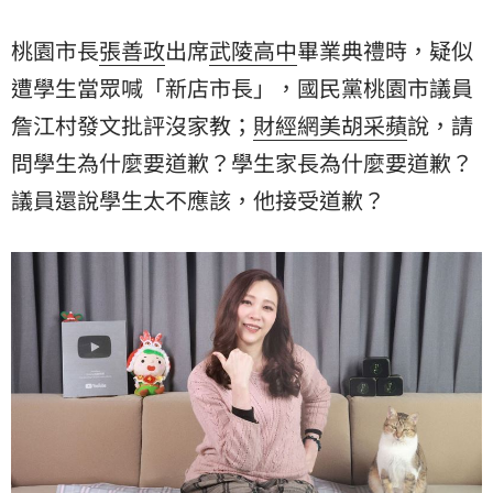
桃園市長
張善政
出席
武陵高中
畢業典禮時，疑似
遭學生當眾喊「新店市長」，國民黨桃園市議員
詹江村
發文批評沒家教；
財經網美
胡采蘋
說，請
問學生為什麼要道歉？學生家長為什麼要道歉？
議員還說學生太不應該，他接受道歉？