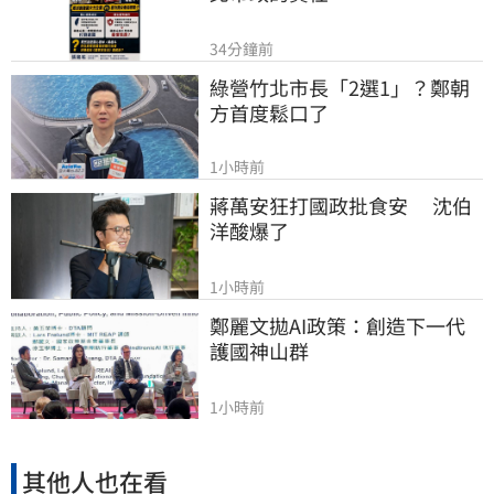
34分鐘前
綠營竹北市長「2選1」？鄭朝
方首度鬆口了
1小時前
蔣萬安狂打國政批食安　 沈伯
洋酸爆了
1小時前
鄭麗文拋AI政策：創造下一代
護國神山群
1小時前
其他人也在看