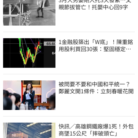
親節拔管亡！托嬰中心回9字
1金融股築出「W底」！陳重銘
用股利買回30張：堅固穩定的
搖錢樹
被問要不要和中國和平統一？
鄭麗文開1條件：立刻春暖花開
快訊／高雄鋼鐵廠爆1死！外包
商墜15公尺「摔破頭亡」