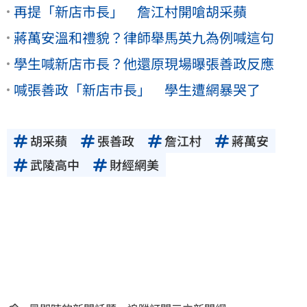
再提「新店市長」 詹江村開嗆胡采蘋
蔣萬安溫和禮貌？律師舉馬英九為例喊這句
學生喊新店市長？他還原現場曝張善政反應
喊張善政「新店巿長」 學生遭網暴哭了
胡采蘋
張善政
詹江村
蔣萬安
武陵高中
財經網美