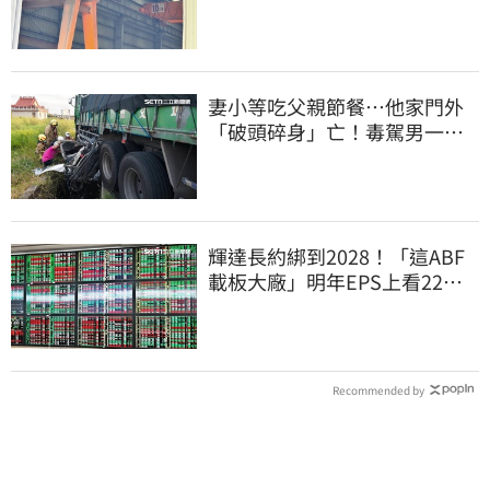
妻小等吃父親節餐⋯他家門外
「破頭碎身」亡！毒駕男一路
向南撞死人收押
輝達長約綁到2028！「這ABF
載板大廠」明年EPS上看22
元 目標價至1000元
Recommended by