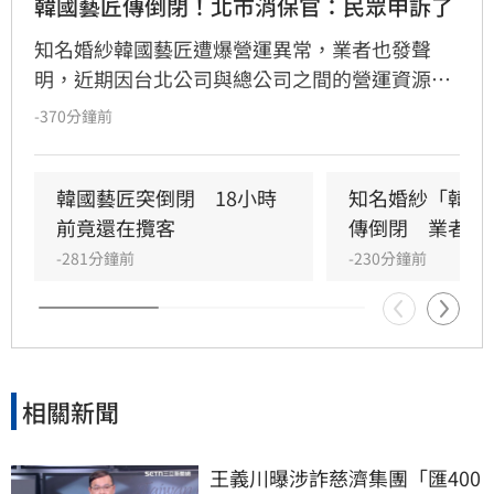
韓國藝匠傳倒閉！北市消保官：民眾申訴了
知名婚紗韓國藝匠遭爆營運異常，業者也發聲
明，近期因台北公司與總公司之間的營運資源
「出現重大調整與切割」，引發據點無法繼續營
-370分鐘前
運的問題。北市府消保官室今(10日）表示，已稽
查其台北門市，因負責人未出面，現場員工稱，
租約僅到明日(11日)。現已接獲2件申訴案。
韓國藝匠突倒閉　18小時
知名婚紗「韓國
前竟還在攬客
傳倒閉　業者發
-281分鐘前
-230分鐘前
相關新聞
王義川曝涉詐慈濟集團「匯400