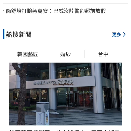
中心回9字
簡舒培打臉蔣萬安：巴威沒陸警卻超前放假
熱搜新聞
更多
韓國藝匠
婚紗
台中