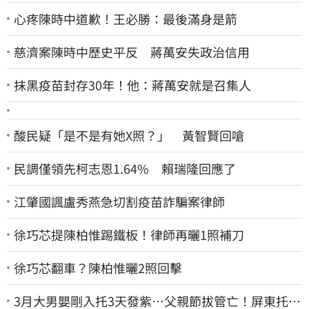
心疼陳時中道歉！王必勝：最後滿身是箭
慈濟案陳時中歷史平反 蔣萬安失政治信用
抹黑疫苗封存30年！他：蔣萬安就是召集人
酸民疑「是不是有她X照？」 黃智賢回嗆
民調僅領先柯志恩1.64% 賴瑞隆回應了
江肇國諷盧秀燕急切割疫苗詐騙案律師
徐巧芯提陳柏惟踢鐵板！律師再曬1照補刀
徐巧芯翻車？陳柏惟曬2照回擊
3月大男嬰剛入托3天發紫…父親節拔管亡！屏東托嬰