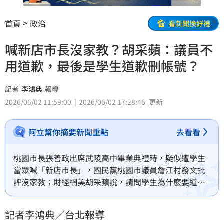
首頁
政治
看新聞換好禮
喊新店市長沒家教？胡采蘋：議員不
用道歉，最後是學生道歉刪帳號？
記者
李鴻典
報導
2026/06/02 11:59:00
2026/06/02 17:28:46
更新
阿立幫你摘要新聞重點
去看看
桃園市長張善政出席武陵高中畢業典禮時，疑似遭學生
當眾喊「新店市長」，國民黨桃園市議員詹江村發文批
評沒家教；財經網美胡采蘋說，請問學生為什麼要道
歉？學生家長為什麼要道歉？議員還說學生太不應該，
他接受道歉？
記者李鴻典／台北報導