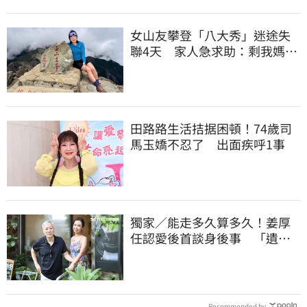
女山友攀登「八大秀」迷途失
聯4天 家人急求助：剩我媽還
沒找到
田路路生活拮据困頓！74歲司
馬玉嬌不忍了 出面疾呼1事
獨家／能走多久算多久！姜厚
任認愛後首談身後事 「遺囑
進度」曝光
Recommended by