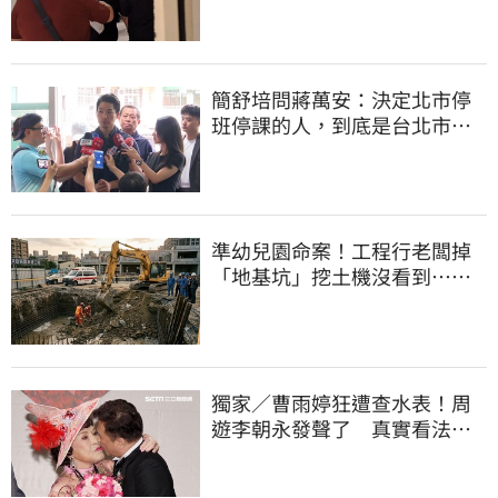
簡舒培問蔣萬安：決定北市停
班停課的人，到底是台北市
長，還是氣象署？
準幼兒園命案！工程行老闆掉
「地基坑」挖土機沒看到…下
土石活埋他
獨家／曹雨婷狂遭查水表！周
遊李朝永發聲了 真實看法曝
光