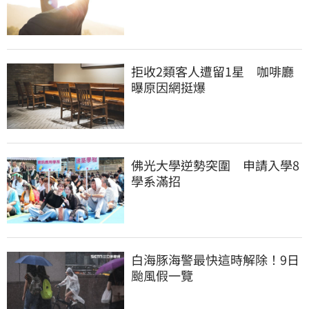
拒收2類客人遭留1星　咖啡廳
曝原因網挺爆
佛光大學逆勢突圍　申請入學8
學系滿招
白海豚海警最快這時解除！9日
颱風假一覽