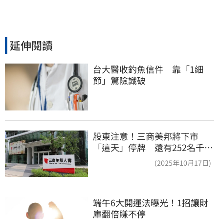
延伸閱讀
台大醫收釣魚信件　靠「1細
節」驚險識破
股東注意！三商美邦將下市
「這天」停牌 還有252名千張
大戶
(2025年10月17日)
端午6大開運法曝光！1招讓財
庫翻倍賺不停