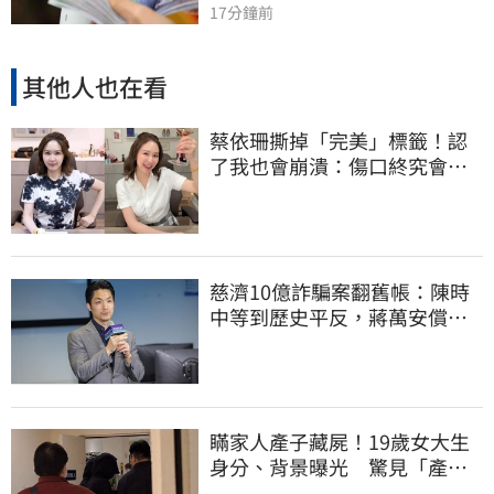
17分鐘前
其他人也在看
蔡依珊撕掉「完美」標籤！認
了我也會崩潰：傷口終究會癒
合
慈濟10億詐騙案翻舊帳：陳時
中等到歷史平反，蔣萬安償還
2022政治利息
瞞家人產子藏屍！19歲女大生
身分、背景曝光 驚見「產檢
紀錄全空白」