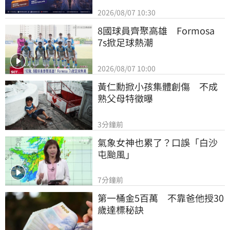
2026/08/07 10:30
8國球員齊聚高雄　Formosa 
7s掀足球熱潮
2026/08/07 10:00
黃仁勳掀小孩集體創傷　不成
熟父母特徵曝
3分鐘前
氣象女神也累了？口誤「白沙
屯颱風」
7分鐘前
第一桶金5百萬　不靠爸他授30
歲達標秘訣