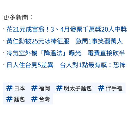
更多新聞：
花21元成富翁！3、4月發票千萬獎20人中獎
黃仁勳被25元冰棒征服 急問1事笑翻萬人
冷氣室外機「降溫法」曝光 電費直接砍半
日人住台見5差異 台人對1點最有感：恐怖
日本
福岡
明太子麵包
伴手禮
麵包
台灣