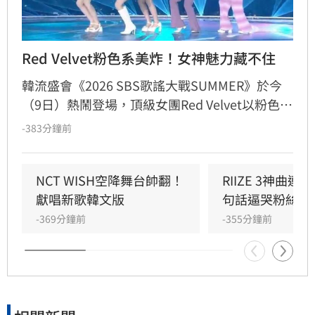
Red Velvet粉色系美炸！女神魅力藏不住
韓流盛會《2026 SBS歌謠大戰SUMMER》於今
（9日）熱鬧登場，頂級女團Red Velvet以粉色系
精緻造型驚艷亮相，展現夏日女王強大氣場。此
-383分鐘前
次她們帶來由成員Joy參與製作的人氣歌曲
〈Surfin' Boy〉，將Bossa Nova、雷鬼節奏與
House Groove巧妙融合，曲風清爽且具質感。
NCT WISH空降舞台帥翻！
RIIZE 3神曲
成員們以優雅且帶有度假感的舞蹈動作，完美詮
獻唱新歌韓文版
句話逼哭粉絲
釋歌曲的波浪律動，將夏日氛圍推向最高點。儘
-369分鐘前
-355分鐘前
管僅演出單曲，Red Velvet仍憑藉成熟且活潑的
舞台魅力，成功吸引全場目光，為粉絲帶來一場
視覺與聽覺的夏日饗宴。