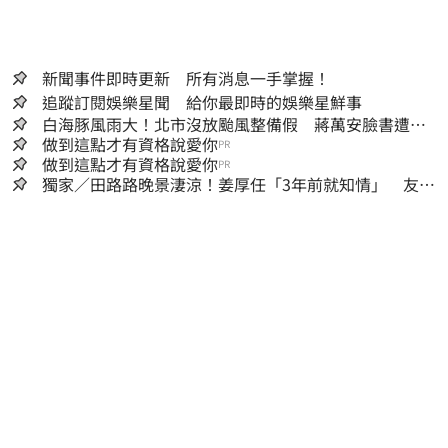
新聞事件即時更新 所有消息一手掌握！
追蹤訂閱娛樂星聞 給你最即時的娛樂星鮮事
白海豚風雨大！北市沒放颱風整備假 蔣萬安臉書遭網
友灌爆：標準在哪？
做到這點才有資格說愛你
PR
做到這點才有資格說愛你
PR
獨家／田路路晚景淒涼！姜厚任「3年前就知情」 友人
私下援助內幕曝光