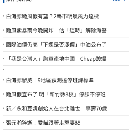
白海豚颱風假有望？2縣市明晨風力達標
颱風紫暴雨今晚開炸 估「這時」解除海警
國際油價仍高「下週是否漲價」中油公布了
「我是台灣人」胸章產地中國 Cheap酸爆
白海豚發威！9地區預測達停班課標準
颱風假宣布了 明「新竹縣8校」停課不停班
新／永和豆漿創始人在台北離世 享壽70歲
張元瀚猝逝！愛貓跟著走惹妻悲