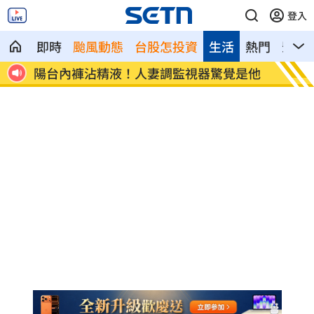
登入
即時
颱風動態
台股怎投資
生活
熱門
影音
牽涉台
陽台內褲沾精液！人妻調監視器驚覺是他
陪伴8