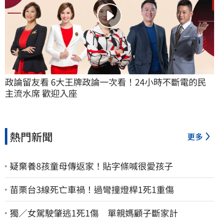
政論留友看 6大王牌政論一次看！24小時不斷電的民
主流水席 歡迎入座
熱門新聞
更多
疑棄養8孩童母傳返家！貼字條喊很愛孩子
苗栗台3線死亡車禍！過彎撞燈桿1死1重傷
獨／女駕駛肇逃1死1傷 單親媽顧子斷家計