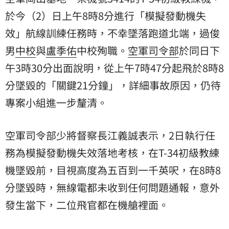
於今（2）日上午8時8分進行「模擬發動機失
效」航線訓練任務時，不幸墜落跑道北端，
過俊
男
中校
與
盧季佑
中校殉職。
空軍司令部
於同日下
午3時30分出面說明，從上午7時47分起飛於8時8
分墜毀的「關鍵21分鐘」，詳細事故原因，仍待
專案小組進一步釐清。
空軍司令部少將督察長江義誠表示，2日執行任
務為模擬發動機失效落地考核，在T-34初級教練
機墜毀前，目視高度為五百到一千英呎，在8時8
分墜毀時，無線電都未收到任何問題通報，意外
發生當下，二位飛官都在機艙裡面。