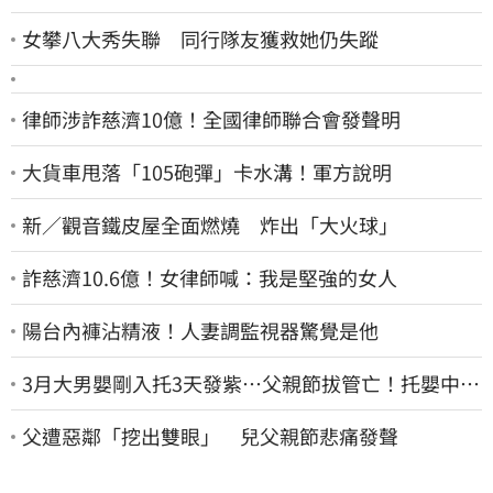
女攀八大秀失聯 同行隊友獲救她仍失蹤
律師涉詐慈濟10億！全國律師聯合會發聲明
大貨車甩落「105砲彈」卡水溝！軍方說明
新／觀音鐵皮屋全面燃燒 炸出「大火球」
詐慈濟10.6億！女律師喊：我是堅強的女人
陽台內褲沾精液！人妻調監視器驚覺是他
3月大男嬰剛入托3天發紫…父親節拔管亡！托嬰中心
回9字
父遭惡鄰「挖出雙眼」 兒父親節悲痛發聲