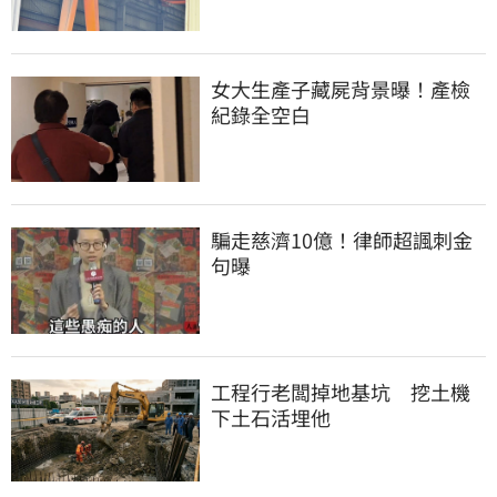
女大生產子藏屍背景曝！產檢
紀錄全空白
騙走慈濟10億！律師超諷刺金
句曝
工程行老闆掉地基坑　挖土機
下土石活埋他