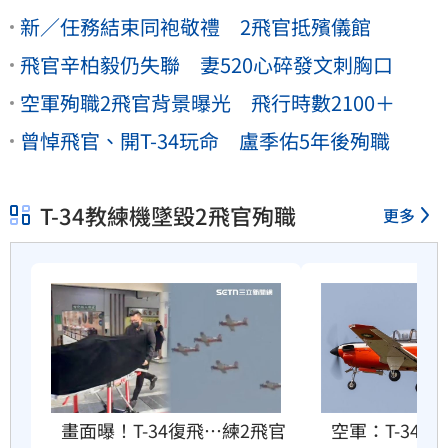
新／任務結束同袍敬禮 2飛官抵殯儀館
飛官辛柏毅仍失聯 妻520心碎發文刺胸口
空軍殉職2飛官背景曝光 飛行時數2100＋
曾悼飛官、開T-34玩命 盧季佑5年後殉職
T-34教練機墜毀2飛官殉職
更多
畫面曝！T-34復飛…練2飛官
空軍：T-34