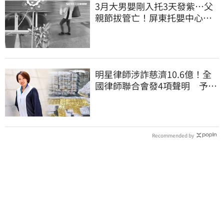
3月大男嬰剛入托3天發紫…父
親節拔管亡！屏東托嬰中心回9
字
明星律師涉詐慈濟10.6億！全
國律師聯合會發4項聲明 予以
最嚴厲譴責
Recommended by