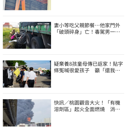
妻小等吃父親節餐⋯他家門外
「破頭碎身」亡！毒駕男一路
向南撞死人收押
疑棄養8孩童母傳已返家！貼字
條冤喊很愛孩子 籲「還我們
平靜的生活」
快訊／桃園觀音大火！「有機
溶劑區」起火全面燃燒 消
防：危險物質多