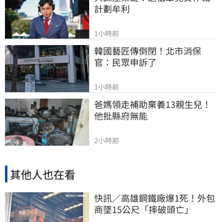
計劃牟利
1小時前
韓國藝匠傳倒閉！北市消保
官：民眾申訴了
1小時前
爸媽領走補助棄養13親生兒！
他批縣府無能
2小時前
其他人也在看
快訊／高雄鋼鐵廠爆1死！外包
商墜15公尺「摔破頭亡」