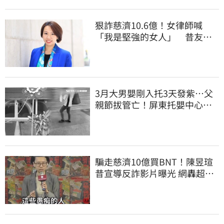
狠詐慈濟10.6億！女律師喊
「我是堅強的女人」 昔友人
曝：她疫情突神隱
3月大男嬰剛入托3天發紫…父
親節拔管亡！屏東托嬰中心回9
字
騙走慈濟10億買BNT！陳昱瑄
昔宣導反詐影片曝光 網轟超級
諷刺