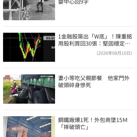
嬰中心回9字
1金融股築出「W底」！陳重銘
用股利買回30張：堅固穩定的
搖錢樹
(2026年08月10日)
妻小等吃父親節餐　他家門外
破頭碎身慘死
鋼鐵廠爆1死！外包商墜15Ｍ
「摔破頭亡」