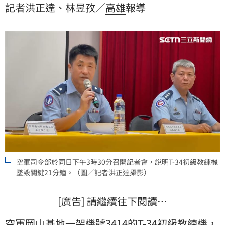
記者洪正達、林昱孜／
高雄
報導
事故原因，仍待專案小組進一步釐清。
空軍司令部於同日下午3時30分召開記者會，說明T-34初級教練機
墜毀關鍵21分鐘。（圖／記者洪正達攝影）
[廣告] 請繼續往下閱讀…
空軍岡山基地一架機號3414的T-34初級教練機，