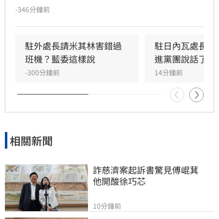
出，李冠德不僅以公款支應私人開銷、浮濫報
-346分鐘前
帳，更涉嫌編造無憑證單據處理匯兌損失，且在
預算運用上毫無章法。此外，李冠德被控長期羞
辱同仁、歧視宗教與性別，並濫用職權將公務員
駐外處長請米其林害錯過
駐日內瓦處長爭
當私人司機，甚至因極端撙節導致辦公室連洗手
班機？藍委這樣說
進黨團說話了
乳等基本物資都短缺，行徑相當誇張。
-300分鐘前
14分鐘前
相關新聞
詐慈濟案起訴書驚見傅崐萁　
他開酸徐巧芯
10分鐘前