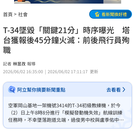
首頁
社會
看新聞換好禮
T-34墜毀「關鍵21分」時序曝光 塔
台獲報後45分鐘火滅：前後飛行員殉
職
記者
林昱孜
報導
2026/06/02 16:35:00
2026/06/02 17:11:17
更新
阿立幫你摘要新聞重點
去看看
空軍岡山基地一架機號3414的T-34初級教練機，於今
（2）日上午8時8分進行「模擬發動機失效」航線訓練
任務時，不幸墜落跑道北端，過俊男中校與盧季佑中校
殉職。空軍司令部於同日下午3時30分出面說明，從上
午7時47分起飛於8時8分墜毀的「關鍵21分鐘」，詳細