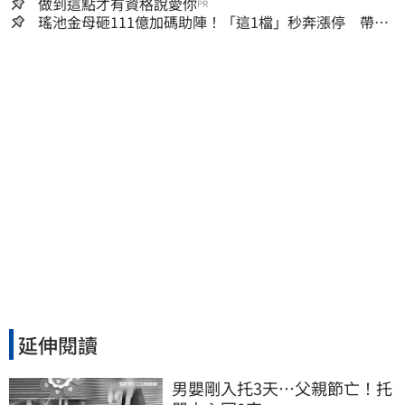
做到這點才有資格說愛你
PR
瑤池金母砸111億加碼助陣！「這1檔」秒奔漲停 帶領
散熱雙雄點火
延伸閱讀
男嬰剛入托3天…父親節亡！托