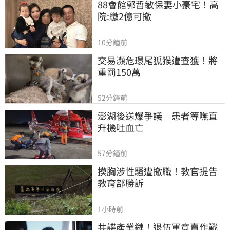
88會館郭哲敏保妻小豪宅！高
院:繳2億可撤
10分鐘前
交易瀕危環尾狐猴遭查獲！將
重罰150萬
52分鐘前
澎湖後送爆爭議　患者等嘸直
升機吐血亡
57分鐘前
摸胸涉性騷遭撤職！教官提告
教育部勝訴
1小時前
共諜產業鏈！退伍軍竟賣作戰