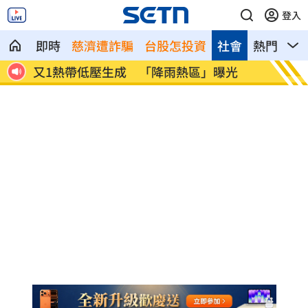
登入
即時
慈濟遭詐騙
台股怎投資
社會
熱門
影
啟開
又1熱帶低壓生成 「降雨熱區」曝光
美伊戰
畫