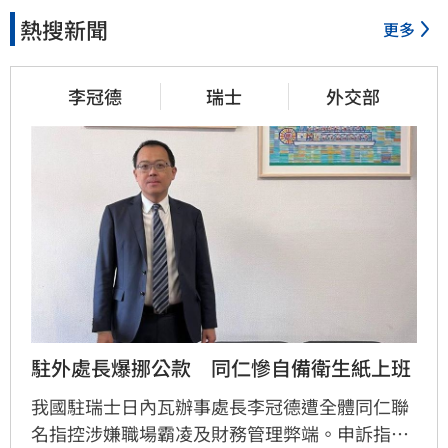
熱搜新聞
更多
李冠德
瑞士
外交部
駐外處長爆挪公款　同仁慘自備衛生紙上班
我國駐瑞士日內瓦辦事處長李冠德遭全體同仁聯
名指控涉嫌職場霸凌及財務管理弊端。申訴指