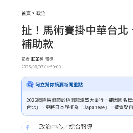
SpaceX9億股解禁潮來襲 估恐引爆賣
首頁
政治
羅志祥戲份遭重砍 回應：有存在感就
扯！馬術賽掛中華台北
王祖賢現蹤機場！踩4萬CHANEL真實狀
補助款
竹縣黑馬！鄭朝方「技能包」驚豔全網
射頻器材全卡關 他：NCC卡越久越多人
記者
莊芷榆
報導
2026/06/03 04:50:00
新／美股開盤費半下挫 台指期失守4400
阿立幫你摘要新聞重點
黃禎憲診所挺蔣舊照遭出征！老病患不
陳傑憲炸裂2分砲 統一狂掃13安痛宰味
2026國際馬術節於桃園龍潭盛大舉行，卻因國名
台北」，更將日本誤植為「Japanese」，遭
偷吃人妻挨告 小王反控她是時間管理
全面撤回今年賽事補助並拔除指導單位頭銜，明年
輿論，市府強硬態度展現維護主權立場。
政治中心／綜合報導
公車毒駕出事故？欣欣客運全員尿檢出