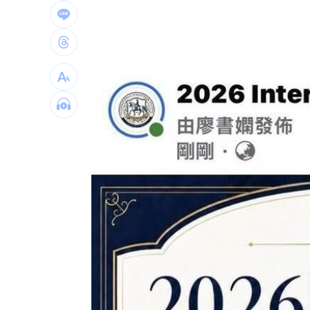
知名YouTuber命喪喬治亞 死因曝光
21
臉還要再動刀？王彩樺突爆：最後一次
中國製路由器資安漏洞！逾20設備藏後
IU社群發前男友 韓網替她抱不平：該
台灣彩券開獎直播中
20:31
LIVE三立+24小時直播
15:27
三立iNEWS新聞台線上直播
18:00
理想混蛋號召粉絲跨海追星吃美食！
18: