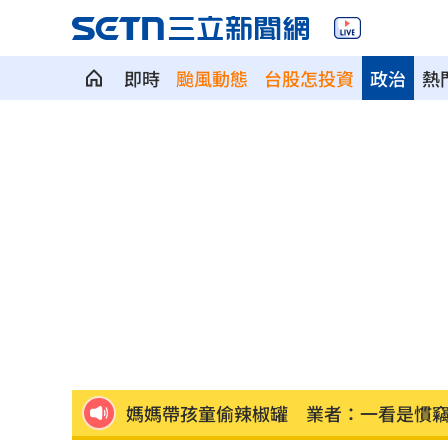
即時
颱風動態
台股怎投資
政治
熱
名嘴拿刀自殘影片瘋傳 平台發聲認了
粿粿、王子偷吃消失演藝圈 賴銘偉曝
新／2天前最後露臉 網紅「肥大叔」離
地方高官16歲女偷約男網友 遭性虐拍
台人成田機場聽中文5字秒回頭 狂推這
媽媽帶孩童偷辣椒罐 業者：一看是慣