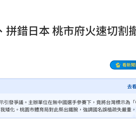
壓
21:49
好
21:49
、拼錯日本 桃市府火速切割
態曝
21:48
21:44
受害
21:43
看新聞
0點
21:42
去
忍了
21:41
全
21:41
標示引發爭議。主辦單位在無中國選手參賽下，竟將台灣標示為「
質疑自我矮化。桃園市體育局對此祭出鐵腕，強調國名誤植疏失嚴重
大師
21:32
亦拒絕贊助。儘管協會聲明是為遵循奧會模式並接軌國際，仍難
爐！
21:26