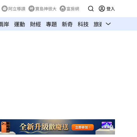
阿立導讀
寶島神很大
富房網
登入
兩岸
運動
財經
專題
新奇
科技
旅遊
汽車
寵物