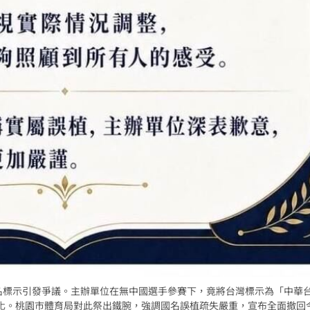
國名標示引發爭議。主辦單位在無中國選手參賽下，竟將台灣標示為「中華
我矮化。桃園市體育局對此祭出鐵腕，強調國名誤植疏失嚴重，宣布全面撤回