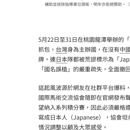
補助並拔除指導單位頭銜，明年亦拒絕贊助。（
5月22日至31日在桃園龍潭舉辦的
抓包，
台灣
身為主辦國，在沒有
中
牌，連
日本
隊都被荒謬標示為「Jap
「國名誤植」的嚴重疏失，全面撤
這起風波源於網友在社群平台爆料
國際馬術交流協會隨即在官網發布聲
望納入系列積分賽，因此必須嚴格
寫成日本人（Japanese），協
情況調整以顧及大眾感受。