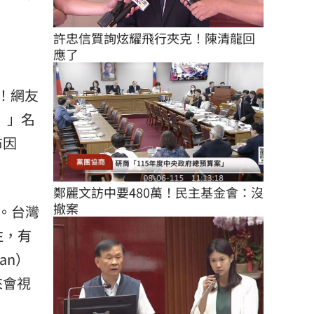
許忠信質詢炫耀飛行夾克！陳清龍回
應了
議！網友
ei）」名
布因
鄭麗文訪中要480萬！民主基金會：沒
撤案
。台灣
注，有
an）
來會視