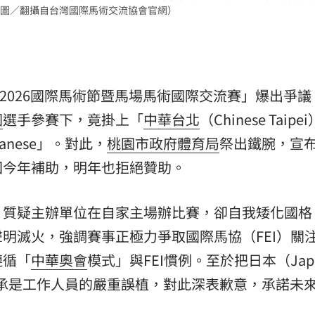
圖／翻攝自台灣國際馬術交流協會官網）
「2026國際馬術節暨馬場馬術國際交流賽」爆出爭
國
選手參賽下，竟掛上「
中華台北
（Chinese Taip
anese」。對此，
桃園市政府體育局
祭出鐵腕，宣
回今年補助，明年也拒絕贊助。
，質疑主辦單位在自家主場辦比賽，卻自我矮化國格
明滅火，強調賽事正極力爭取國際馬協（FEI）關
遵循「
中華奧會
模式」與FEI慣例。至於把日本（Jap
會坦承是工作人員的嚴重誤植，對此深表歉意，承諾未