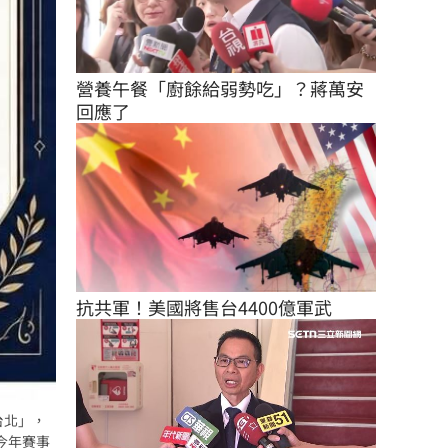
營養午餐「廚餘給弱勢吃」？蔣萬安
回應了
抗共軍！美國將售台4400億軍武
台北」，
今年賽事