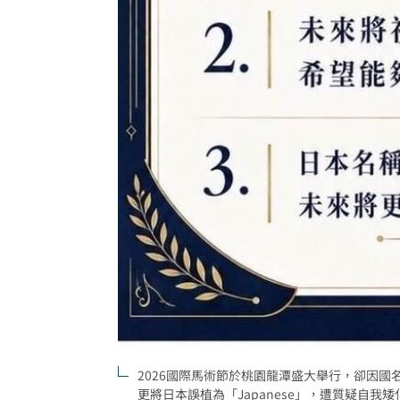
2026國際馬術節於桃園龍潭盛大舉行，卻因
更將日本誤植為「Japanese」，遭質疑自