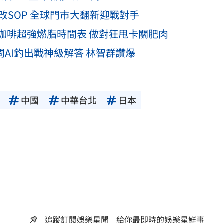
改SOP 全球門市大翻新迎戰對手
咖啡超強燃脂時間表 做對狂甩卡關肥肉
問AI釣出戰神級解答 林智群讚爆
中國
中華台北
日本
追蹤訂閱娛樂星聞 給你最即時的娛樂星鮮事