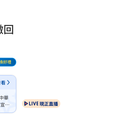
撤回
換好禮
看看
中華
現正直播
，宣布
平息