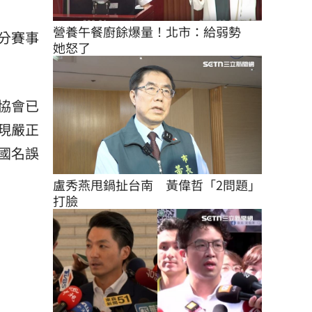
營養午餐廚餘爆量！北市：給弱勢　
分賽事
她怒了
協會已
現嚴正
國名誤
盧秀燕甩鍋扯台南　黃偉哲「2問題」
打臉