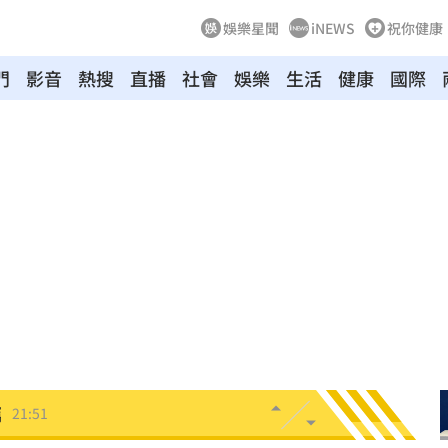
娛樂星聞
iNEWS
祝你健康
門
影音
熱搜
直播
社會
娛樂
生活
健康
國際
出包
22:06
近況
22:05
世
22:05
裸照
21:57
物
21:52
竊
21:51