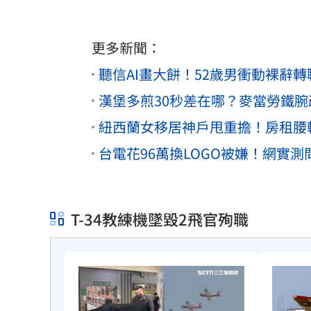
更多新聞：
聽信AI畫大餅！52歲男衝動裸辭轉
漢堡多煎30秒差在哪？麥當勞鐵腕
紐西蘭女移居神戶甩重擔！房租腰
台電花96萬換LOGO被嫌！網實測
T-34教練機墜毀2飛官殉職