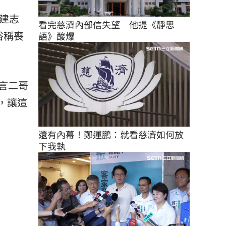
建志
看完慈濟內部信失望　他提《靜思
俗稱喪
語》酸爆
言二哥
，讓這
還有內幕！鄭運鵬：就看慈濟如何放
下我執