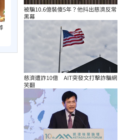
被騙10.6億裝傻5年？他抖出慈濟反常
黑幕
葬
慈濟遭詐10億　AIT突發文打擊詐騙網
笑翻