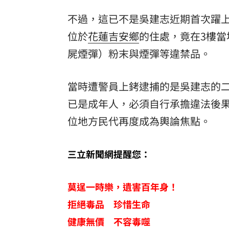
不過，這已不是吳建志近期首次躍上
位於
花蓮吉安鄉
的住處，竟在3樓
屍煙彈）粉末與煙彈等違禁品。
當時遭警員上銬逮捕的是吳建志的
已是成年人，必須自行承擔違法後果
位地方民代再度成為輿論焦點。
三立新聞網提醒您：
莫逞一時樂，遺害百年身！
拒絕毒品 珍惜生命
健康無價 不容毒噬