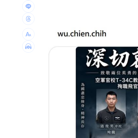
SBS歌謠大戰開播30分鐘傳災情！粉絲
羅戈8局失1分好投 兄弟火力爆發橫掃
接觸「常見塑膠微粒＋這樣吃」恐釀脂
伍婉華喊白沙屯颱風致歉 全網打氣讚
台灣彩券開獎直播中
20:31
LIVE三立+24小時直播
15:27
三立iNEWS新聞台線上直播
18:00
台彩父親節推新刮刮樂千萬頭獎超「爸
商場戰國來臨 台中「頂奢大道」逐漸
「拍片人的多重宇宙」職涯論壇9/12登