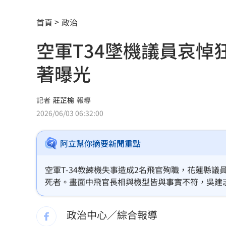
禾伸堂、南電出關日 處置股新規風險
首頁
政治
平野惠一率兄弟奪171勝 中職最多勝外
空軍T34墜機議員哀悼
女股神加碼狂掃台積電！外媒揭全因這
著曝光
想吃清淡！他搭機點「這特殊餐」傻眼
買房3年才知「蜘蛛人住我家」屋主超傻
記者
莊芷榆
報導
2026/06/03 06:32:00
生日變親人忌日！直升機慶祝墜機4人罹
阿立幫你摘要新聞重點
台中小五童遭同學踢下體腫2倍大 判賠金
粉絲輕生後首露面！西村力演唱會狀態
空軍T-34教練機失事造成2名飛官殉職，花蓮縣議員
死者。畫面中飛官長相與機型皆與事實不符，吳建
阿信慘跌 親洩言承旭吳建豪周渝民真
月前其住家才被警方搜出俗稱「喪屍煙彈」的毒品
文烏龍再次重創其個人形象，成為近日輿論熱議焦
政治中心／綜合報導
「AI性愛機器人」將問世！聊天還可換