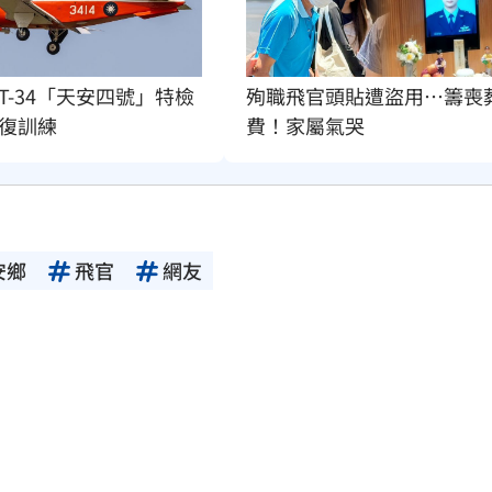
殉職飛官頭貼遭盜用…籌喪
T-34「天安四號」特檢
費！家屬氣哭
復訓練
安鄉
飛官
網友