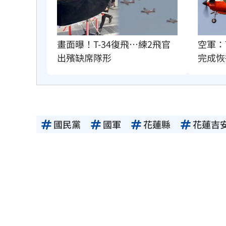
畫面曝！T-34復飛…練2飛官
空軍：
出殯缺席隊形
完成恢
國民黨
國軍
花蓮縣
花蓮吉