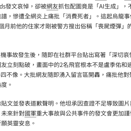
ads發文哀悼，卻被
網友
抓包配圖竟是「AI生成」，
離譜，慘遭全網炎上痛批「消費死者」。這起烏龍事
2個月前他的住家才剛被警方搜出俗稱「喪屍煙彈」
墜機事故發生後，隨即在社群平台貼出寫著「深切哀悼
網友立刻點破，畫面中的2名飛官根本不是盧季佑和
得四不像。大批網友隨即湧入留言區開轟，痛批他對
熱度。
除貼文並發表道歉聲明。他坦承因查證不足導致圖片
，未來針對
國軍
重大事故與公共事件的發文會更加謹
祈願英靈安息。