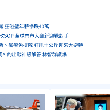
職 狂碰壁年薪慘跌40萬
改SOP 全球門市大翻新迎戰對手
斬、醫療免排隊 狂甩十公斤迎來大逆轉
問AI釣出戰神級解答 林智群讚爆