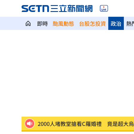
即時
颱風動態
台股怎投資
政治
熱
AND2BLE、ALD1黑白對決！神級舞台
獨／再爆隨機攻擊？婦控外送員無故賞
產蛋量下降 本週「蛋價漲3元」
20:08
KISS OF LIFE飆唱 秀經典擦汗全場瘋
台股7月大回檔！0050申購額再破紀錄
2
2000人堵教堂搶看C羅婚禮 竟是超大