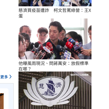
慈濟買疫苗遭詐　柯文哲罵綠營：王X
蛋
他曝風雨現況、問蔣萬安：放假標準
在哪？
更多