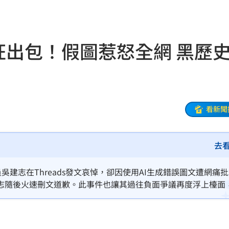
曝
20:00
教
19:56
狂出包！假圖惹怒全網 黑歷
巨頭
19:53
了
19:51
眼
19:47
看新聞
難
19:47
去
曝
19:42
超好
19:33
吳建志在Threads發文哀悼，卻因使用AI生成錯誤圖文遭網痛
志隨後火速刪文道歉。此事件也讓其過往負面爭議再度浮上檯面
面目
19:33
。吳建志頻傳醜聞，引發外界對其政治操守與誠信的質疑。本起A
點。
姿勢
19:32