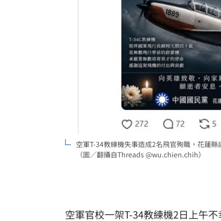
8國球員齊聚高雄 Formosa 7s掀足球
理想混蛋號召粉絲跨海追星吃美食！
18:
空軍T-34教練機失事造成2名飛官殉職，花蓮縣
（圖／翻攝自Threads @wu.chien.chih）
空軍官校一架T-34教練機2日上午