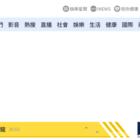
娛樂星聞
iNEWS
祝你健康
門
影音
熱搜
直播
社會
娛樂
生活
健康
國際
炸全場
20:19
巴掌
20:14
掉
20:08
0:08
烏龍
20:01