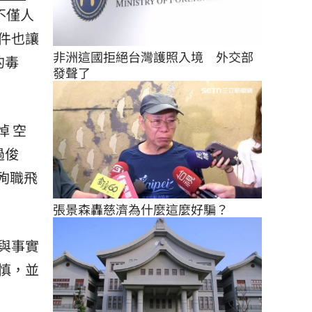
不僅人
件也讓
非洲這國拒絕台灣護照入境　外交部
的毒
發聲了
 空
過俊
殉職飛
張景森轟慈濟為什麼這麼好騙？
與事實
慎，並