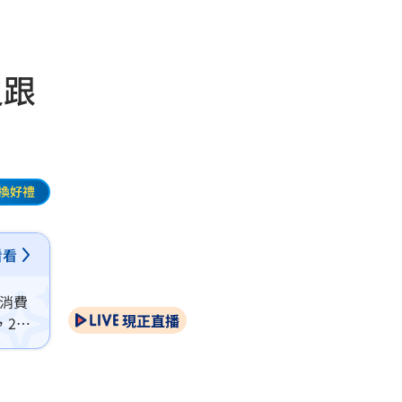
史跟
換好禮
看看
批消費
現正直播
，2個
I發