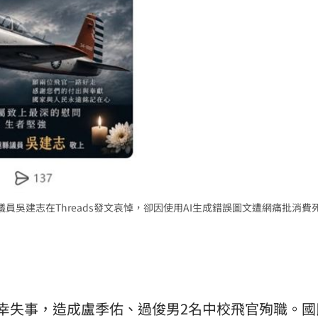
熱潮
10:00
15
議員吳建志在Threads發文哀悼，卻因使用AI生成錯誤圖文遭網痛批消費
不幸失事，造成盧季佑、過俊男2名中校
飛官
殉職。
國