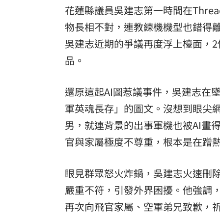
花蓮縣
議員吳建志第一時間在Thre
物長相不對，連教練機機型也錯得
吳建志近期的爭議再度浮上檯面，
品。
還原這起AI圖惹議事件，吳建志在
軍英魂長存」的圖文。沒想到眼尖
男，就連背景的出事軍機也被AI畫
官與家屬極度不尊重，根本是在蹭
眼見群眾怒火炸鍋，吳建志火速刪
嚴重不符，引發外界困擾。他強調
再次向飛官家屬、空軍弟兄致歉，