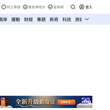
阿立導讀
寶島神很大
富房網
登入
兩岸
運動
財經
專題
新奇
科技
旅遊
汽車
寵物