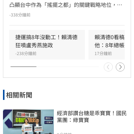
凸顯台中作為「搖擺之都」的關鍵戰略地位，更
展現中央對中台灣選情的重視。透過集結黨內要
-338分鐘前
角力挺何欣純，民進黨釋出「重兵部署」與勝選
決心，試圖以「顧好中台灣，驅動全台灣」為核
心，擴大支持基礎。會議中由賴清德、蔡其昌與
捷運搞8年沒動工！賴清德
賴清德0看稿嗆
何欣純連線助陣，從國政延伸至市政議題，展現
狂噴盧秀燕施政
他：8年總帳掀
細膩的選戰節奏與攻防論述。透過全國媒體實地
-238分鐘前
17分鐘前
報導與直播，成功強化何欣純的曝光度，並傳達
民進黨團結一致、深耕地方的政治意象，為年底
選戰打響關鍵的起手式。
相關新聞
經濟部讚台糖是乖寶寶！國民
黨團：綠寶寶