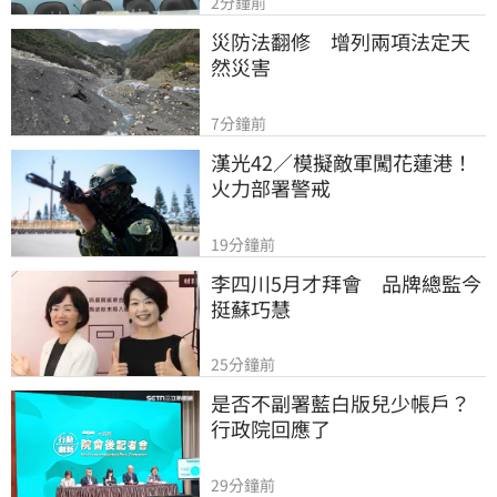
2分鐘前
災防法翻修　增列兩項法定天
然災害
7分鐘前
漢光42／模擬敵軍闖花蓮港！
火力部署警戒
19分鐘前
李四川5月才拜會　品牌總監今
挺蘇巧慧
25分鐘前
是否不副署藍白版兒少帳戶？
行政院回應了
29分鐘前