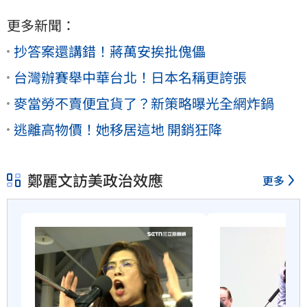
更多新聞：
抄答案還講錯！蔣萬安挨批傀儡
台灣辦賽舉中華台北！日本名稱更誇張
麥當勞不賣便宜貨了？新策略曝光全網炸鍋
逃離高物價！她移居這地 開銷狂降
鄭麗文訪美政治效應
更多