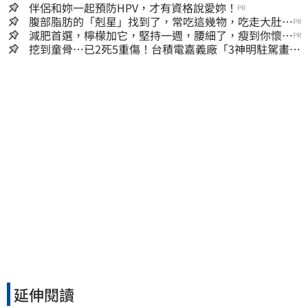
伴侶和妳一起預防HPV，才有資格說愛妳！
PR
腹部脂肪的「剋星」找到了，常吃這幾物，吃走大肚
PR
囊，瘦出小蠻腰
減肥首選，檸檬加它，堅持一週，腰細了，瘦到你懷疑
PR
人生
挖到童骨…已2死5重傷！台積電嘉義廠「3神明駐駕畫面
曝光」
延伸閱讀