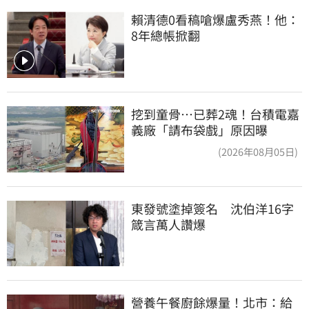
賴清德0看稿嗆爆盧秀燕！他：
8年總帳掀翻
挖到童骨…已葬2魂！台積電嘉
義廠「請布袋戲」原因曝
(2026年08月05日)
東發號塗掉簽名　沈伯洋16字
箴言萬人讚爆
營養午餐廚餘爆量！北市：給