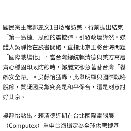
國民黨
主席
鄭麗文
1日啟程訪美，行前拋出結束
「第一島鏈」思維的震撼彈，引發政壇譁然。媒
體人
吳靜怡
在臉書開砲，直指
北京
正將台海問題
「國際戰場化」，當
台灣
總統
賴清德
與美方高層
齊心穩固印太防線時，鄭麗文卻急著替台灣「鬆
綁安全帶」。吳靜怡猛轟，此舉明顯與國際戰略
脫節，質疑國民黨究竟是和平保台，還是刻意討
好北京。
吳靜怡點出，賴清德近期在台北國際電腦展
（Computex）重申台海穩定為全球供應鏈基