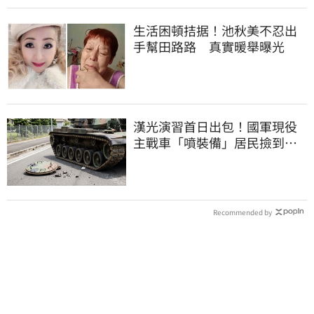
生活困頓拮据！池秋美不忍出
手幫田路路 真實暖舉曝光
漢光演習首日出包！國軍現役
主戰車「噴裝備」居民撿到零
件…軍方說話了
Recommended by