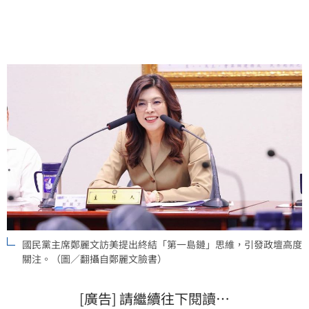
制，吳靜怡質疑國民黨的和平論述與國際主流戰略脫
節，恐淪為向北京示好而非保台。
國民黨主席鄭麗文訪美提出終結「第一島鏈」思維，引發政壇高度
關注。（圖／翻攝自鄭麗文臉書）
[廣告] 請繼續往下閱讀…