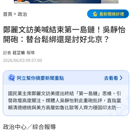
首頁
政治
看新聞換好禮
鄭麗文訪美喊結束第一島鏈！吳靜怡
開砲：替台鬆綁還是討好北京？
記者
莊芷榆
報導
2026/06/03 09:57:00
阿立幫你摘要新聞重點
去看看
國民黨主席鄭麗文訪美提出終結「第一島鏈」思維，引
發政壇高度關注。媒體人吳靜怡對此重砲批評，直指當
賴清德總統與美方高層如魯比歐等人齊力穩固印太防
線、建立拒止性嚇阻時，鄭麗文卻意圖自拆防線，如同
幫台灣「鬆綁安全帶」。面對中共將台海局勢國際戰場
政治中心／綜合報導
化的灰色地帶威脅，台灣正積極發展AI無人防衛系統反