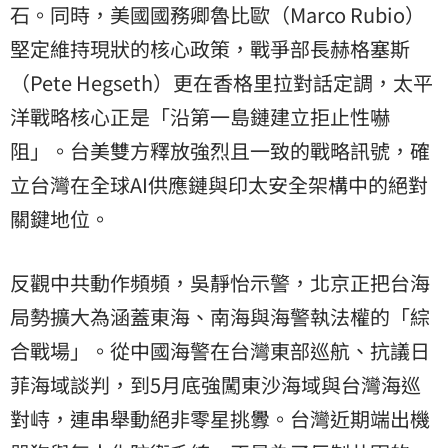
石。同時，美國國務卿魯比歐（Marco Rubio）
堅定維持現狀的核心政策，戰爭部長赫格塞斯
（Pete Hegseth）更在香格里拉對話定調，太平
洋戰略核心正是「沿第一島鏈建立拒止性嚇
阻」。台美雙方釋放強烈且一致的戰略訊號，確
立台灣在全球AI供應鏈與印太安全架構中的絕對
關鍵地位。
反觀中共動作頻頻，吳靜怡示警，北京正把台海
局勢擴大為涵蓋東海、南海與海警執法權的「綜
合戰場」。從中國海警在台灣東部巡航、抗議日
菲海域談判，到5月底強闖東沙海域與台灣海巡
對峙，連串舉動絕非零星挑釁。台灣近期端出機