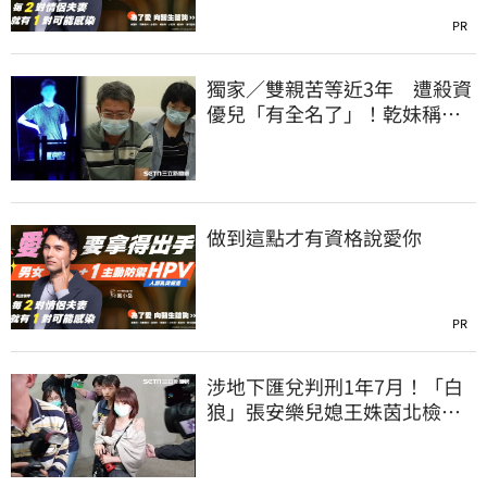
PR
獨家／雙親苦等近3年 遭殺資
優兒「有全名了」！乾妹稱賠
償恐毀她未來
做到這點才有資格說愛你
PR
涉地下匯兌判刑1年7月！「白
狼」張安樂兒媳王姝茵北檢報
到、今發監執行