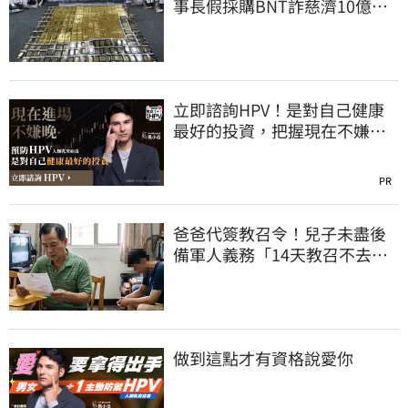
事長假採購BNT詐慈濟10億、
洗錢囤232kg黃金
立即諮詢HPV！是對自己健康
最好的投資，把握現在不嫌
晚！
PR
爸爸代簽教召令！兒子未盡後
備軍人義務「14天教召不去」
換3個月刑期
做到這點才有資格說愛你