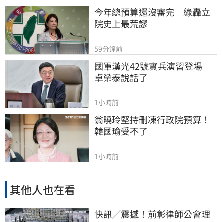
今年總預算還沒審完　綠轟立
院史上最荒謬
59分鐘前
國軍漢光42號實兵演習登場　
卓榮泰說話了
1小時前
翁曉玲堅持刪凍行政院預算！
韓國瑜受不了
1小時前
其他人也在看
快訊／震撼！前彰律師公會理