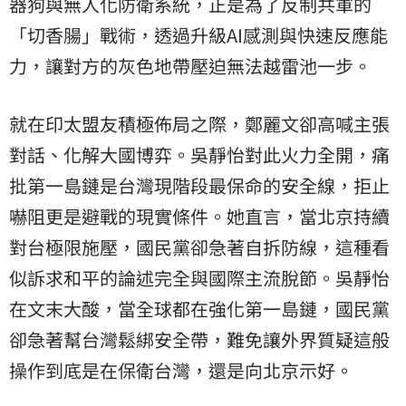
器狗與無人化防衛系統，正是為了反制共軍的
「切香腸」戰術，透過升級AI感測與快速反應能
力，讓對方的灰色地帶壓迫無法越雷池一步。
就在印太盟友積極佈局之際，鄭麗文卻高喊主張
對話、化解大國博弈。吳靜怡對此火力全開，痛
批第一島鏈是台灣現階段最保命的安全線，拒止
嚇阻更是避戰的現實條件。她直言，當北京持續
對台極限施壓，國民黨卻急著自拆防線，這種看
似訴求和平的論述完全與國際主流脫節。吳靜怡
在文末大酸，當全球都在強化第一島鏈，國民黨
卻急著幫台灣鬆綁安全帶，難免讓外界質疑這般
操作到底是在保衛台灣，還是向北京示好。