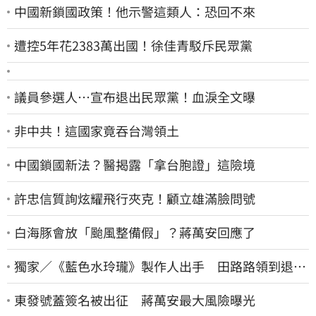
中國新鎖國政策！他示警這類人：恐回不來
遭控5年花2383萬出國！徐佳青駁斥民眾黨
議員參選人…宣布退出民眾黨！血淚全文曝
非中共！這國家竟吞台灣領土
中國鎖國新法？醫揭露「拿台胞證」這險境
許忠信質詢炫耀飛行夾克！顧立雄滿臉問號
白海豚會放「颱風整備假」？蔣萬安回應了
獨家／《藍色水玲瓏》製作人出手 田路路領到退休
金！隱忍6年吐內幕
東發號蓋簽名被出征 蔣萬安最大風險曝光