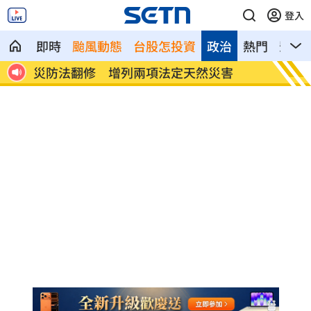
登入
即時
颱風動態
台股怎投資
政治
熱門
影音
的心
災防法翻修 增列兩項法定天然災害
全聯、
付」！