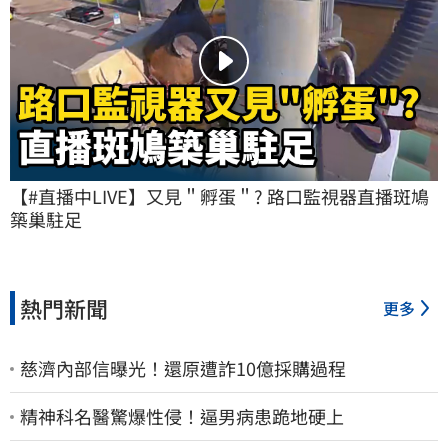
【#直播中LIVE】又見＂孵蛋＂? 路口監視器直播斑鳩
築巢駐足
熱門新聞
更多
慈濟內部信曝光！還原遭詐10億採購過程
精神科名醫驚爆性侵！逼男病患跪地硬上