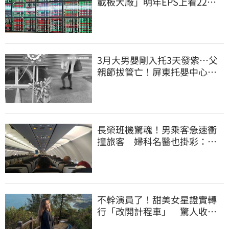
載板大廠」明年EPS上看22
元 目標價至1000元
3月大男嬰剛入托3天發紫…父
親節拔管亡！屏東托嬰中心回9
字
長榮班機驚魂！男乘客急速衝
撞旅客 婦科名醫也掛彩：全
機卡半小時
不幹演員了！甜美女星證實轉
行「改開計程車」 驚人收入
全說了