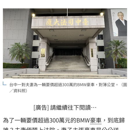
出錢、參與購買，判決是夫妻倆共有財產。
台中一對夫妻為一輛要價超過300萬的BMW豪車，對簿公堂。（圖
／資料照）
[廣告] 請繼續往下閱讀…
為了一輛要價超過300萬元的BMW
豪車
，到底歸
誰？
夫妻
倆鬧上法院。妻子主張豪車是
公公
送