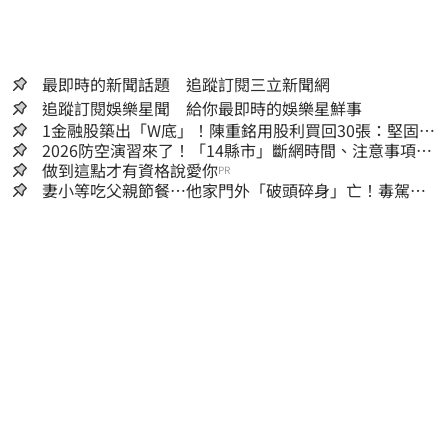
最即時的新聞話題 追蹤訂閱三立新聞網
追蹤訂閱娛樂星聞 給你最即時的娛樂星鮮事
1金融股築出「W底」！陳重銘用股利買回30張：堅固穩
定的搖錢樹
2026防空演習來了！「14縣市」斷網時間、注意事項一
次看
做到這點才有資格說愛你
PR
妻小等吃父親節餐⋯他家門外「破頭碎身」亡！毒駕男
一路向南撞死人收押