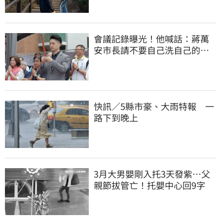
會議記錄曝光！他喊話：蔣萬
安市長請不要自己洗自己的記
憶好嗎？
快訊／5縣市豪、大雨特報 一
路下到晚上
3月大男嬰剛入托3天發紫…父
親節拔管亡！托嬰中心回9字