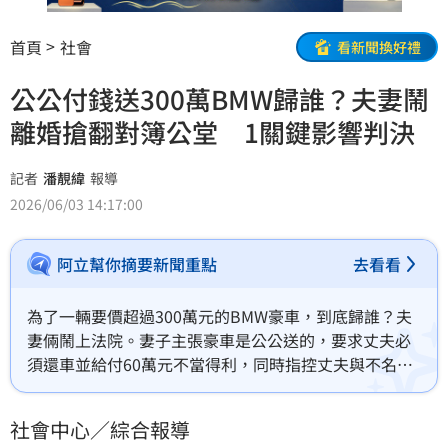
首頁
社會
看新聞換好禮
公公付錢送300萬BMW歸誰？夫妻鬧
離婚搶翻對簿公堂 1關鍵影響判決
記者
潘靚緯
報導
2026/06/03 14:17:00
阿立幫你摘要新聞重點
去看看
為了一輛要價超過300萬元的BMW豪車，到底歸誰？夫
妻倆鬧上法院。妻子主張豪車是公公送的，要求丈夫必
須還車並給付60萬元不當得利，同時指控丈夫與不名女
子牽手逛奇美博物館，已侵害配偶權、求償50萬元。丈
夫則反擊指出，豪車是父親出錢，當初是為了省保險費
社會中心／綜合報導
才登記在妻子名下。法官審理後認定，這輛車兩人都有