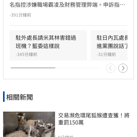
名指控涉嫌職場霸凌及財務管理弊端。申訴指
出，李冠德不僅以公款支應私人開銷、浮濫報
-391分鐘前
帳，更涉嫌編造無憑證單據處理匯兌損失，且在
預算運用上毫無章法。此外，李冠德被控長期羞
辱同仁、歧視宗教與性別，並濫用職權將公務員
駐外處長請米其林害錯過
駐日內瓦處長爭
當私人司機，甚至因極端撙節導致辦公室連洗手
班機？藍委這樣說
進黨團說話了
乳等基本物資都短缺，行徑相當誇張。
-345分鐘前
-31分鐘前
相關新聞
交易瀕危環尾狐猴遭查獲！將
重罰150萬