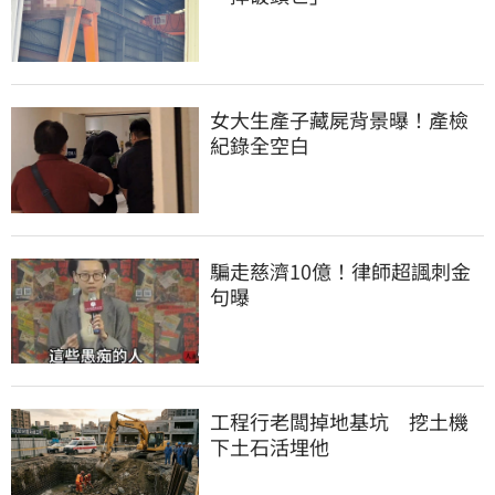
女大生產子藏屍背景曝！產檢
紀錄全空白
騙走慈濟10億！律師超諷刺金
句曝
工程行老闆掉地基坑　挖土機
下土石活埋他