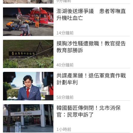
9分鐘前
澎湖後送爆爭議　患者等嘸直
升機吐血亡
14分鐘前
摸胸涉性騷遭撤職！教官提告
教育部勝訴
40分鐘前
共諜產業鏈！退伍軍竟賣作戰
計劃牟利
58分鐘前
韓國藝匠傳倒閉！北市消保
官：民眾申訴了
1小時前