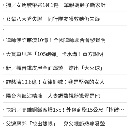
獨／女駕駛肇逃1死1傷 單親媽顧子斷家計
女攀八大秀失聯 同行隊友獲救她仍失蹤
律師涉詐慈濟10億！全國律師聯合會發聲明
大貨車甩落「105砲彈」卡水溝！軍方說明
新／觀音鐵皮屋全面燃燒 炸出「大火球」
詐慈濟10.6億！女律師喊：我是堅強的女人
陽台內褲沾精液！人妻調監視器驚覺是他
快訊／高雄鋼鐵廠爆1死！外包商墜15公尺「摔破頭
亡」
父遭惡鄰「挖出雙眼」 兒父親節悲痛發聲