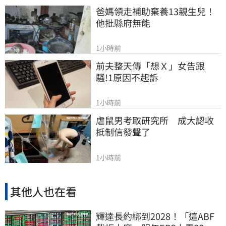
爸媽領走補助棄養13親生兒！
他批縣府無能
1小時前
前夫整天傳「想Ｘ」女告跟
騷!1原因不起訴
1小時前
虐鼠男考取研究所　成大認收
抵制信發聲了
1小時前
其他人也在看
輝達長約綁到2028！「這ABF