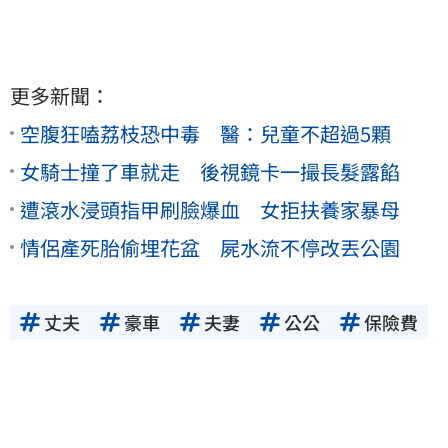
更多新聞：
空腹狂嗑荔枝恐中毒 醫：兒童不超過5顆
女騎士撞了車就走 後視鏡卡一撮長髮露餡
遭滾水浸頭指甲刷臉爆血 女拒扶養家暴母
情侶產死胎偷埋花盆 屍水流不停改丟公園
丈夫
豪車
夫妻
公公
保險費