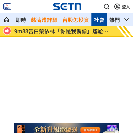
登入
即時
慈濟遭詐騙
台股怎投資
社會
熱門
影
死39
9m88告白蔡依林「你是我偶像」尷尬結
綠營竹
局曝
了