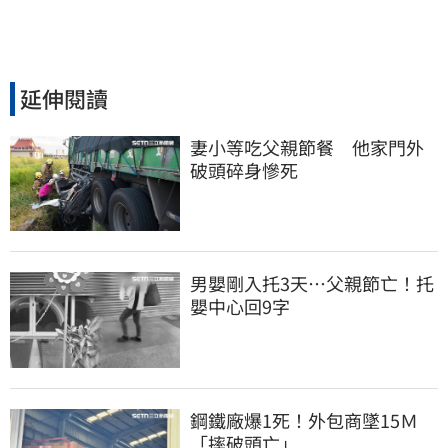
延伸閱讀
妻小等吃父親節餐　他家門外
破頭碎身慘死
男嬰剛入托3天…父親節亡！托
嬰中心回9字
鋼鐵廠爆1死！外包商墜15Ｍ
「摔破頭亡」