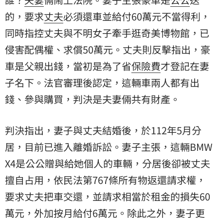
的，要求
丈夫
必須還車並給付60萬元不當得利，
同時指控丈夫與不明女子牽手逛奇美博物館，已
侵害配偶權、求償50萬元。丈夫則反擊指出，豪
車是父親出錢，當初是為了省
保險費
才登記在妻
子名下。法官審理後認定，這輛車兩人都有出
錢、參與購買，判決是夫妻倆共有財產。
判決指出，妻子與丈夫結婚後，於112年5月分
居，目前已進入離婚訴訟。妻子主張，這輛BMW
X4是公公贈與給她個人的車輛，分居後卻被丈夫
擅自占用，依民法第767條所有物返還請求權，
要求丈夫把車交還，並請求相當於租金的損失60
萬元，外加按月給付6萬元。除此之外，妻子更