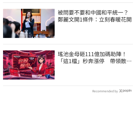
被問要不要和中國和平統一？
鄭麗文開1條件：立刻春暖花開
瑤池金母砸111億加碼助陣！
「這1檔」秒奔漲停 帶領散熱
雙雄點火
Recommended by