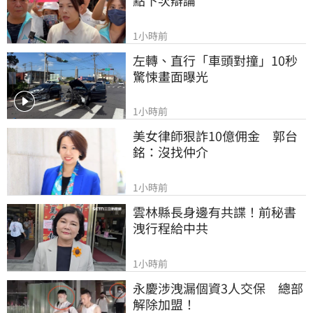
1小時前
左轉、直行「車頭對撞」10秒
驚悚畫面曝光
1小時前
美女律師狠詐10億佣金　郭台
銘：沒找仲介
1小時前
雲林縣長身邊有共諜！前秘書
洩行程給中共
1小時前
永慶涉洩漏個資3人交保　總部
解除加盟！