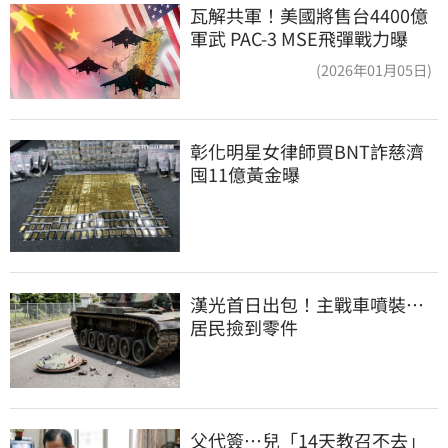
瓦解共軍！美國將售台4400億
軍武 PAC-3 MSE飛彈戰力曝
(2026年01月05日)
彰化明星女律師買BNT詐慈濟 
囤11億黃金曝
漢光首日出包！主戰車噴裝…
居民撿到零件
父代簽…兒「14天教召不去」