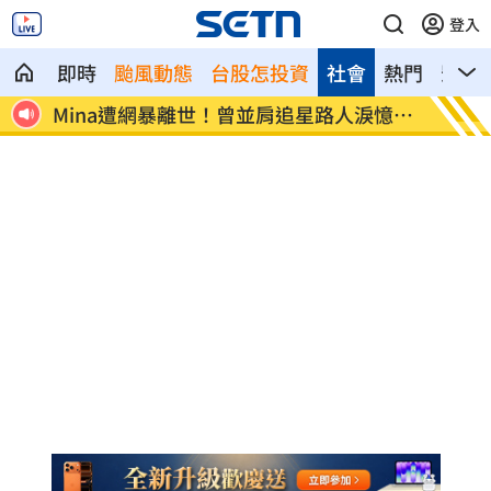
登入
即時
颱風動態
台股怎投資
社會
熱門
影音
Mina遭網暴離世！曾並肩追星路人淚憶暖
范曉萱
舉