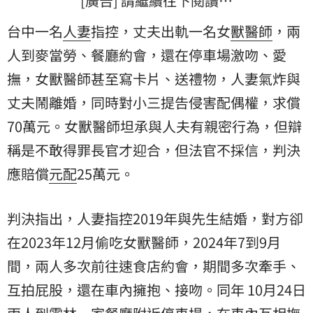
[廣告] 請繼續往下閱讀…
台中一名
人妻
指控，丈夫出軌一名女
獸醫師
，兩
人到麥當勞、餐廳約會，還在停車場激吻、愛
撫，女獸醫師甚至寫卡片、送禮物，人妻氣炸與
丈夫鬧離婚，同時對小三提告侵害配偶權，求償
70萬元。女獸醫師坦承與人夫有親密行為，但辯
稱是不敢得罪長官才迎合，但法官不採信，判決
應賠償
元配
25萬元。
判決指出，人妻指控2019年與先生結婚，對方卻
在2023年12月偷吃女獸醫師，2024年7到9月
間，兩人多次前往速食店約會，期間多次牽手、
互拍屁股，還在車內擁抱、接吻。同年 10月24日