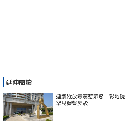
延伸閱讀
連續縱放毒駕惹眾怒　彰地院
罕見發聲反駁