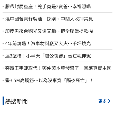
膠帶封屍董座！兇手竟是2寶爸…幸福照曝
混中國苦茶籽製油 採購、中間人收押禁見
印度男來台觀光又偷又騙…把全聯當提款機
4年前燒過！汽車材料廠又大火…千坪燒光
連3墜橋！小半天「包公夜審」替亡魂伸冤
突遭王宇婕取代！鄭仲茵本尊發聲了 回應真實主因
墜3.5M高鋼筋…以為沒事竟「隔夜死亡」！
熱搜新聞
更多