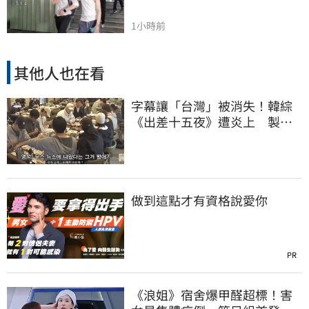
1小時前
其他人也在看
字幕讓「台灣」被消失！韓綜
《出差十五夜》遭炎上 製作
組發聲認錯了
做到這點才有資格說愛你
PR
《浪姐》宿舍爆甲醛超標！害