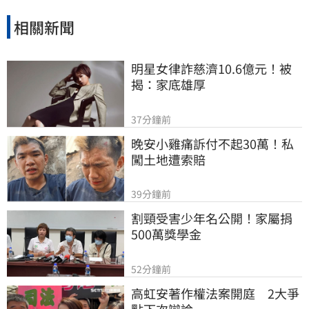
相關新聞
明星女律詐慈濟10.6億元！被
揭：家底雄厚
37分鐘前
晚安小雞痛訴付不起30萬！私
闖土地遭索賠
39分鐘前
割頸受害少年名公開！家屬捐
500萬獎學金
52分鐘前
高虹安著作權法案開庭　2大爭
點下次辯論