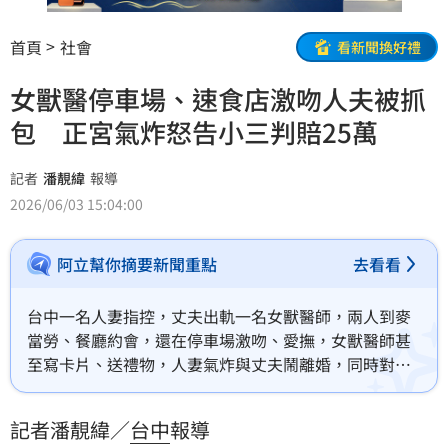
首頁
社會
看新聞換好禮
女獸醫停車場、速食店激吻人夫被抓
包 正宮氣炸怒告小三判賠25萬
記者
潘靚緯
報導
2026/06/03 15:04:00
阿立幫你摘要新聞重點
去看看
台中一名人妻指控，丈夫出軌一名女獸醫師，兩人到麥
當勞、餐廳約會，還在停車場激吻、愛撫，女獸醫師甚
至寫卡片、送禮物，人妻氣炸與丈夫鬧離婚，同時對小
三提告侵害配偶權，求償70萬元。女獸醫師坦承與人夫
有親密行為，但辯稱是不敢得罪長官才迎合，但法官不
記者潘靚緯／
台中
報導
採信，判決應賠償元配25萬元。