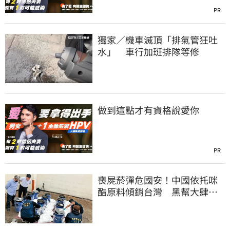
PR
獨家／機車滅頂「排氣管狂吐
水」 車行加班排隊等修
做到這點才有資格說愛你
PR
喪屍菸彈危國安！中國依托咪
酯原料傾銷台灣 黑幫大肆走
私震撼國安單位