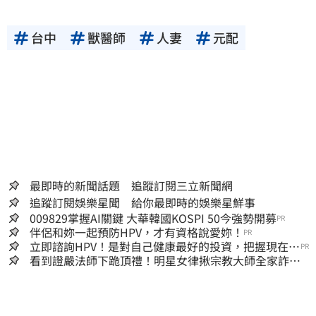
台中
獸醫師
人妻
元配
最即時的新聞話題 追蹤訂閱三立新聞網
追蹤訂閱娛樂星聞 給你最即時的娛樂星鮮事
009829掌握AI關鍵 大華韓國KOSPI 50今強勢開募
PR
伴侶和妳一起預防HPV，才有資格說愛妳！
PR
立即諮詢HPV！是對自己健康最好的投資，把握現在不
PR
嫌晚！
看到證嚴法師下跪頂禮！明星女律揪宗教大師全家詐慈
濟…全家爽睡黃金堆