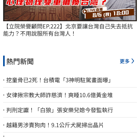
【立院榮譽顧問EP.222】北京要讓台灣自己失去抵抗
能力？不用說服所有台灣人！
熱門新聞
更多
挖童骨已2死！台積電「3神明駐駕畫面曝」
女律揪宗教大師詐慈濟！爽睡10.6億黃金堆
判刑定讞！「白狼」張安樂兒媳今發監執行
越籍男涉賣狗肉！9.1公斤犬屍掃出晶片