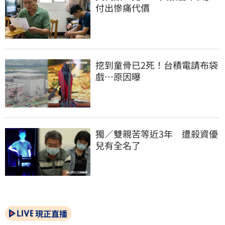
付出慘痛代價
挖到童骨已2死！台積電請布袋
戲…原因曝
獨／雙親苦等近3年　遭殺資優
兒有全名了
現正直播