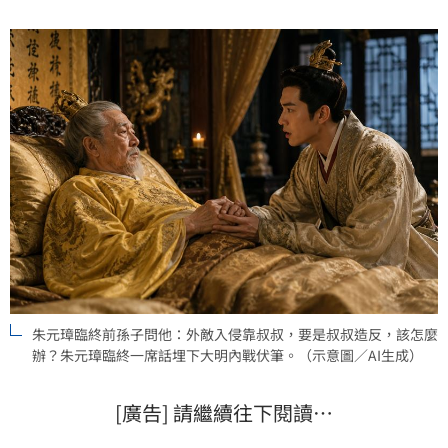
熊熊烈火之中。（記者唐家興）
朱元璋臨終前孫子問他：外敵入侵靠叔叔，要是叔叔造反，該怎麼
辦？朱元璋臨終一席話埋下大明內戰伏筆。（示意圖／AI生成）
[廣告] 請繼續往下閱讀…