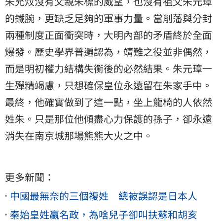
朱允炆沒有父親朱標的威望，也沒有祖父朱元璋
的鐵腕，更缺乏足夠的軍事力量。當削藩與分封
兩種制度正面衝突時，大明內部的矛盾終於全面
爆發。歷史學界普遍認為，靖難之役並非偶然，
而是明初權力結構失衡後的必然結果。朱元璋一
生殫精竭慮，只想確保皇位永遠留在朱家手中。
最終，他確實做到了這一點，坐上龍椅的人依然
姓朱。只是那位他傾盡心力保護的孫子，卻永遠
消失在南京城那場熊熊大火之中。
更多新聞：
中國最無奈的三個複姓 總被誤認是日本人
秦始皇姓嬴名政，為啥兒子卻叫扶蘇和胡亥