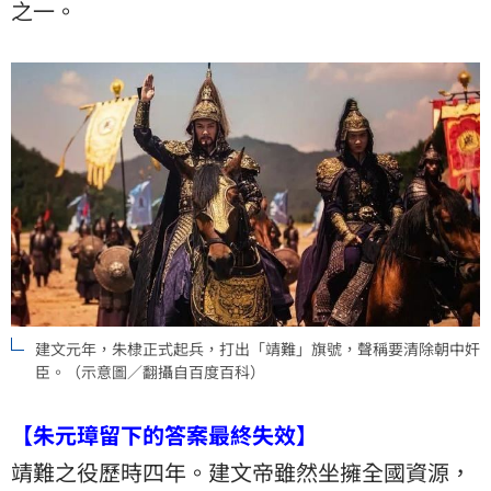
之一。
建文元年，朱棣正式起兵，打出「靖難」旗號，聲稱要清除朝中奸
臣。（示意圖／翻攝自百度百科）
【朱元璋留下的答案最終失效】
靖難之役歷時四年。建文帝雖然坐擁全國資源，