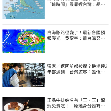
「這時間」最靠近台灣：暴風
圈來襲了
白海豚路徑變了！最新各國預
報曝光 吳聖宇：離台灣又更
近一點
獨家／返國前都被攔？機場連3
年都遇到 台灣遊客：難怪日
本觀光這麼強
王品牛排姓名有「王、玉」龍
蝦免費吃！ 原燒身分證有