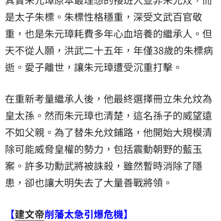
是太子朱標。朱標性格穩重，深受文武百官敬
重，也是朱元璋耗費多年心血培養的繼承人。但
天不從人願，洪武二十五年，年僅38歲的朱標病
逝。愛子離世，讓朱元璋遭受沉重打擊。
在重新考量繼承人後，他最終選擇冊立朱允炆為
皇太孫。然而朱元璋也清楚，這名孫子的威望遠
不如父親。為了替朱允炆鋪路，他開始大規模清
除可能威脅皇權的勢力，包括震動朝野的藍玉
案。許多功勳武將被誅殺，雖然暫時消除了隱
患，卻也讓大明失去了大量善戰將領。
【
建文帝
削藩太急引爆危機】