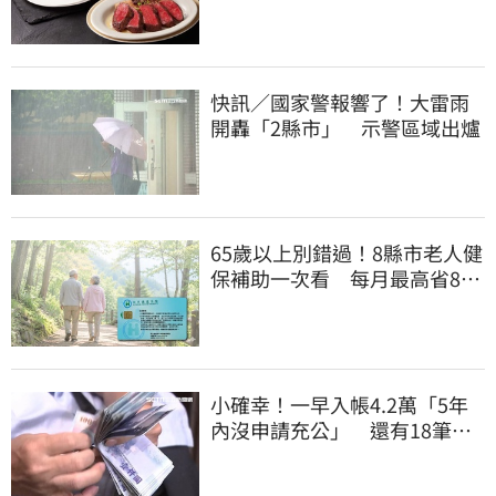
「8」招待海鮮
快訊／國家警報響了！大雷雨
開轟「2縣市」 示警區域出爐
65歲以上別錯過！8縣市老人健
保補助一次看 每月最高省826
元
小確幸！一早入帳4.2萬「5年
內沒申請充公」 還有18筆錢
連發到8月底