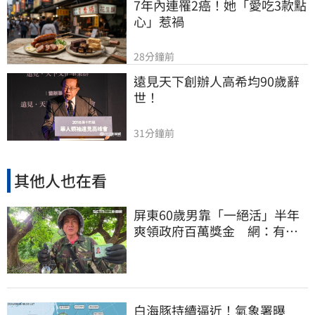
7年內連罹2癌！她「愛吃3款點
心」惹禍
28分鐘前
遠見天下創辦人高希均90歲辭
世！
31分鐘前
其他人也在看
屏東60歲男靠「一絕活」半年
爽領政府百萬獎金 網：有人
要組隊賺錢嗎？
白海豚持續逼近！氣象署曝