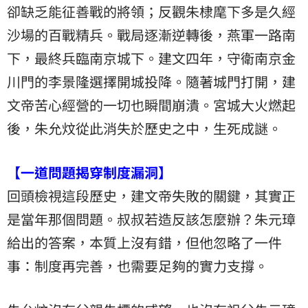
卻缺乏能征善戰的將領；反觀朱棣麾下多是久經
沙場的百戰精兵。戰局逐漸逆轉後，燕軍一路南
下，最終兵臨南京城下。建文四年，守衛南京金
川門的李景隆選擇開城投降。隨著城門打開，建
文帝苦心經營的一切也瞬間崩潰。宮城大火燃起
後，朱允炆從此消失於歷史之中，生死成謎。
【一道問題揭穿制度漏洞】
回頭檢視這段歷史，建文帝失敗的關鍵，其實正
是當年那個問題。叔叔若造反該怎麼辦？朱元璋
給出的答案，本質上沒有錯，但他忽略了一件
事：制度再完善，也需要足夠的實力支撐。