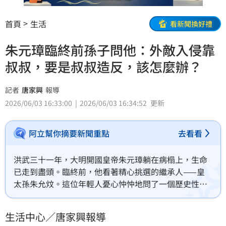
首頁
生活
看新聞換好禮
朱元璋臨終前孫子問他：外敵入侵靠
叔叔，要是叔叔造反，該怎麼辦？
記者
唐家興
報導
2026/06/03 16:33:00
2026/06/03 16:34:52
更新
阿立幫你摘要新聞重點
去看看
洪武三十一年，大明開國皇帝朱元璋躺在病榻上，生命
已走到盡頭。臨終前，他看著精心挑選的繼承人——皇
太孫朱允炆。這位年輕人憂心忡忡地問了一個歷史性難
題：外敵入侵可以靠叔叔們抵禦，但要是叔叔造反，該
怎麼辦？朱元璋給了一套自認萬全的答案，卻沒料到，
生活中心／唐家興報導
這個答案在四年後，親手將大明江山推入了靖難之役的