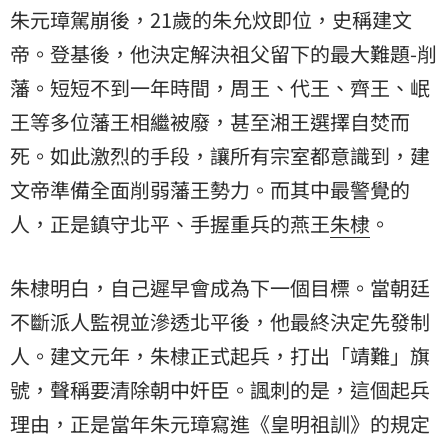
朱元璋駕崩後，21歲的朱允炆即位，史稱建文
帝。登基後，他決定解決祖父留下的最大難題-削
藩。短短不到一年時間，周王、代王、齊王、岷
王等多位藩王相繼被廢，甚至湘王選擇自焚而
死。如此激烈的手段，讓所有宗室都意識到，建
文帝準備全面削弱藩王勢力。而其中最警覺的
人，正是鎮守北平、手握重兵的燕王
朱棣
。
朱棣明白，自己遲早會成為下一個目標。當朝廷
不斷派人監視並滲透北平後，他最終決定先發制
人。建文元年，朱棣正式起兵，打出「靖難」旗
號，聲稱要清除朝中奸臣。諷刺的是，這個起兵
理由，正是當年朱元璋寫進《皇明祖訓》的規定