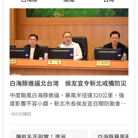
白海豚進逼北台灣　侯友宜令新北戒備防災
中度颱風白海豚進逼，暴風半徑達320公里，強
度影響不容小覷。新北市長侯友宜召開防颱會
議，要求市府團隊與29區公所全面戒備，針對易
-466分鐘前
受災點、重大工程及公共設施進行預防性加固，
嚴防強陣風與週末豪雨帶來的災情。市府呼籲市
民提前檢查陽台排水、固定招牌，颱風期間避免
廉航名不副實！澳洲
白海豚暴風圈恐