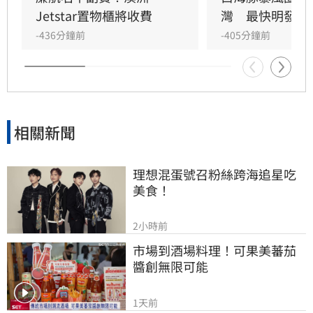
前往山區或海邊，並透過新北災訊E點通隨時掌
Jetstar置物櫃將收費
灣　最快明發海
握最新防災資訊，共同守護城市安全。
-436分鐘前
-405分鐘前
相關新聞
理想混蛋號召粉絲跨海追星吃
美食！
2小時前
市場到酒場料理！可果美蕃茄
醬創無限可能
1天前