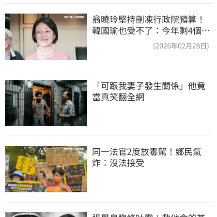
翁曉玲堅持刪凍行政院預算！
韓國瑜也受不了：今年剩4個月
你思考一下
(2026年02月28日)
「可跟我妻子發生關係」他竟
當真笑翻全網
同一法官2度放毒駕！鄉民氣
炸：沒法接受