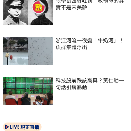
張學良臨終吐露：救他命的其
實不是宋美齡
浙江河流一夜變「牛奶河」！
魚群集體浮出
科技股崩跌該高興？黃仁勳一
句話引網暴動
現正直播