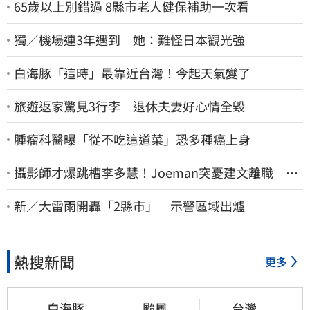
65歲以上別錯過 8縣市老人健保補助一次看
獨／機場連3年遇到 她：難怪日本觀光強
白海豚「這時」最靠近台灣！今起天氣變了
旅遊返家驚見3行李 退休夫妻好心情全毀
腫瘤科醫曝「從不吃這道菜」恐多種癌上身
攝影師才爆跳槽李多慧！Joeman突憂建文離職 發
聲「其實我很清楚」
新／大雷雨開轟「2縣市」 示警區域出爐
熱搜新聞
更多
白海豚
颱風
台灣