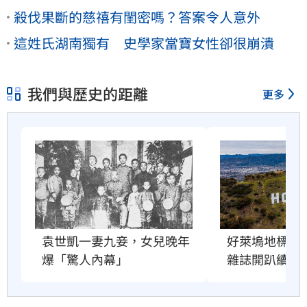
殺伐果斷的慈禧有閨密嗎？答案令人意外
這姓氏湖南獨有 史學家當寶女性卻很崩潰
我們與歷史的距離
更多
好萊塢地標恐
袁世凱一妻九妾，女兒晚年
雜誌開趴續命
爆「驚人內幕」