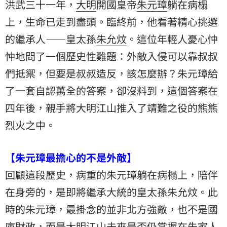
洪武三十一年，
大明
開國皇帝
朱元璋
躺在病榻
上，生命已走到盡頭。臨終前，他看著精心挑選
的繼承人——皇太孫
朱允炆
。這位年輕人憂心忡
忡地問了一個歷史性難題：外敵入侵可以靠叔叔
們抵禦，但要是叔叔造反，該怎麼辦？朱元璋給
了一套自認萬全的答案，卻沒料到，這個答案在
四年後，親手將大明江山推入了靖難之役的熊熊
烈火之中。
【朱元璋最擔心的不是外敵】
回顧這段歷史，病重的朱元璋躺在病榻上，陪伴
在身旁的，是即將繼承大統的皇太孫朱允炆。此
時的朱元璋，最掛念的並非北方強敵，也不是國
庫財政，而是大明江山未來是否仍掌握在朱家人