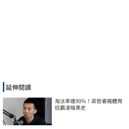
延伸閱讀
淘汰率達90%！梁哲睿揭體育
班霸凌暗黑史