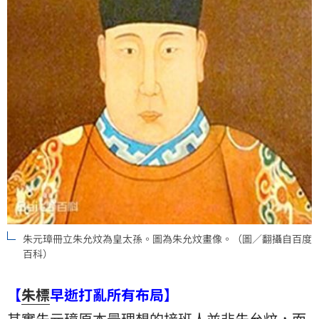
朱元璋冊立朱允炆為皇太孫。圖為朱允炆畫像。（圖／翻攝自百度
百科）
【
朱標
早逝打亂所有布局】
其實朱元璋原本最理想的接班人並非朱允炆，而