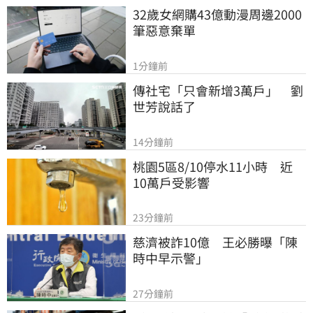
32歲女網購43億動漫周邊2000
筆惡意棄單
1分鐘前
傳社宅「只會新增3萬戶」　劉
世芳說話了
14分鐘前
桃園5區8/10停水11小時　近
10萬戶受影響
23分鐘前
慈濟被詐10億　王必勝曝「陳
時中早示警」
27分鐘前