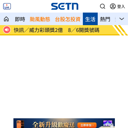
登入
即時
颱風動態
台股怎投資
生活
熱門
影音
／6開獎號碼
桃園5區8/10停水11小時 近10萬戶受
響