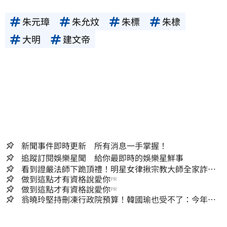
朱元璋
朱允炆
朱標
朱棣
大明
建文帝
新聞事件即時更新 所有消息一手掌握！
追蹤訂閱娛樂星聞 給你最即時的娛樂星鮮事
看到證嚴法師下跪頂禮！明星女律揪宗教大師全家詐慈
濟…全家爽睡黃金堆
做到這點才有資格說愛你
PR
做到這點才有資格說愛你
PR
翁曉玲堅持刪凍行政院預算！韓國瑜也受不了：今年剩4
個月你思考一下