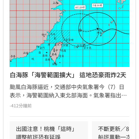
白海豚「海警範圍擴大」 這地恐豪雨炸2天
颱風白海豚逼近，交通部中央氣象署今（7）日
表示，海警範圍納入東北部海面。氣象署指出，
白海豚接近的過程中，強度有略微減弱的趨勢，
-412分鐘前
但仍會維持中度颱風。
出國注意！桃機「這時」
不斷更新／8日
調整航班恐有延誤
船班異動一次看