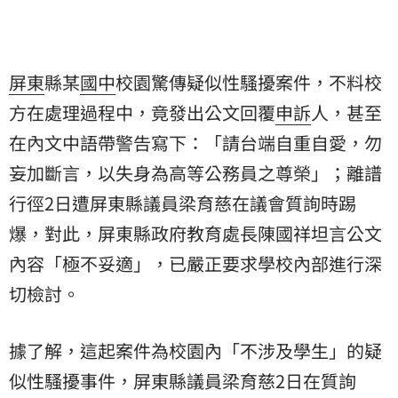
屏東
縣某
國中
校園驚傳疑似性騷擾案件，不料校
方在處理過程中，竟發出公文回覆
申訴
人，甚至
在內文中語帶警告寫下：「請台端自重自愛，勿
妄加斷言，以失身為高等公務員之尊榮」；離譜
行徑2日遭屏東縣議員梁育慈在議會質詢時踢
爆，對此，屏東縣政府教育處長陳國祥坦言公文
內容「極不妥適」，已嚴正要求學校內部進行深
切檢討。
據了解，這起案件為校園內「不涉及學生」的疑
似性騷擾事件，屏東縣議員梁育慈2日在質詢