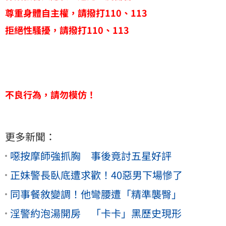
尊重身體自主權，請撥打110、113
拒絕性騷擾，請撥打110、113
不良行為，請勿模仿！
更多新聞：
噁按摩師強抓胸 事後竟討五星好評
正妹警長臥底遭求歡！40惡男下場慘了
同事餐敘變調！他彎腰遭「精準襲臀」
淫警約泡湯開房 「卡卡」黑歷史現形