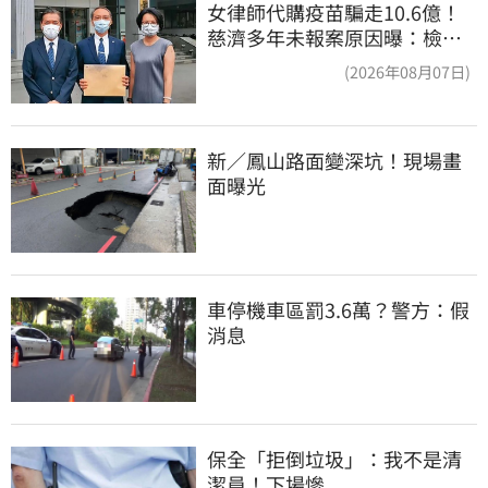
女律師代購疫苗騙走10.6億！
慈濟多年未報案原因曝：檢警
上門才知被騙
(2026年08月07日)
新／鳳山路面變深坑！現場畫
面曝光
車停機車區罰3.6萬？警方：假
消息
保全「拒倒垃圾」：我不是清
潔員！下場慘