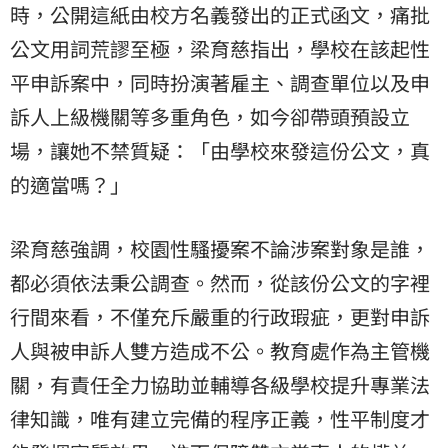
時，公開這紙由校方名義發出的正式函文，痛批
公文用詞荒謬至極，梁育慈指出，學校在該起
性
平
申訴案中，同時扮演著雇主、調查單位以及申
訴人上級機關等多重角色，如今卻帶頭預設立
場，讓她不禁質疑：「由學校來發這份公文，真
的適當嗎？」
梁育慈強調，校園性騷擾案不論涉案對象是誰，
都必須依法秉公調查。然而，從該份公文的字裡
行間來看，不僅充斥嚴重的行政瑕疵，更對申訴
人與被申訴人雙方造成不公。教育處作為主管機
關，有責任全力協助並輔導各級學校提升專業法
律知識，唯有建立完備的程序正義，性平制度才