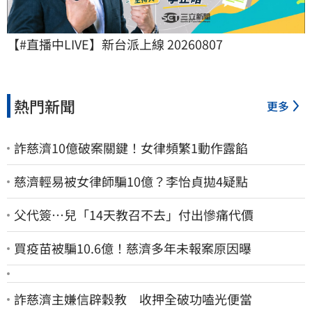
【#直播中LIVE】新台派上線 20260807
熱門新聞
更多
詐慈濟10億破案關鍵！女律頻繁1動作露餡
慈濟輕易被女律師騙10億？李怡貞拋4疑點
父代簽…兒「14天教召不去」付出慘痛代價
買疫苗被騙10.6億！慈濟多年未報案原因曝
詐慈濟主嫌信辟穀教 收押全破功嗑光便當