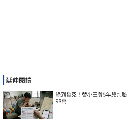
延伸閱讀
綠到發冤！替小王養5年兒判賠
98萬