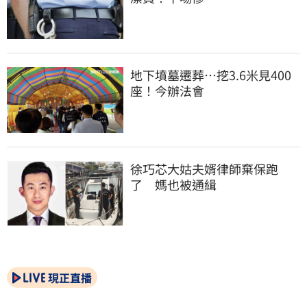
地下墳墓遷葬…挖3.6米見400
座！今辦法會
徐巧芯大姑夫婿律師棄保跑
了　媽也被通緝
現正直播