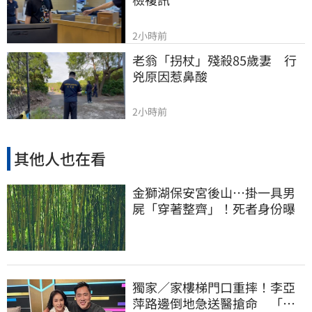
2小時前
老翁「拐杖」殘殺85歲妻　行
兇原因惹鼻酸
2小時前
其他人也在看
金獅湖保安宮後山…掛一具男
屍「穿著整齊」！死者身份曝
獨家／家樓梯門口重摔！李亞
萍路邊倒地急送醫搶命 「最