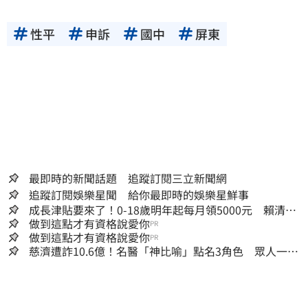
性平
申訴
國中
屏東
最即時的新聞話題 追蹤訂閱三立新聞網
追蹤訂閱娛樂星聞 給你最即時的娛樂星鮮事
成長津貼要來了！0-18歲明年起每月領5000元 賴清
德：此時不生更待何時
做到這點才有資格說愛你
PR
做到這點才有資格說愛你
PR
慈濟遭詐10.6億！名醫「神比喻」點名3角色 眾人一看
秒懂讚：好傳神