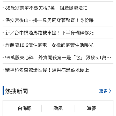
88歲翁罰單不繳欠稅7萬 祖產險遭法拍
保安宮後山…掛一具男屍穿著整齊！身份曝
新／台中婦過馬路被車撞！下半身輾碎慘死
詐慈濟10.6億住豪宅 女律師豪奢生活曝光
99萬股東心碎！外資開殺第一是「它」 狠砍5.1萬張
股價重挫近5%
精神科名醫驚爆性侵！逼男病患跪地硬上
熱搜新聞
更多
白海豚
颱風
海警