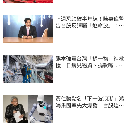
下週恐跌破半年線！陳嘉偉警
告台股反彈屬「逃命波」：空
頭大屠殺剛開始
熊本強震台灣「捐一物」神救
援 日網見物資、捐款喊：給
台灣統治算了
黃仁勳點名「下一波浪潮」鴻
海集團率先大爆發 台股這族
群全面噴出