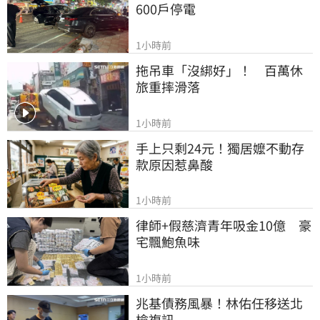
600戶停電
1小時前
拖吊車「沒綁好」！　百萬休
旅重摔滑落
1小時前
手上只剩24元！獨居嬤不動存
款原因惹鼻酸
1小時前
律師+假慈濟青年吸金10億　豪
宅飄鮑魚味
1小時前
兆基債務風暴！林佑任移送北
檢複訊