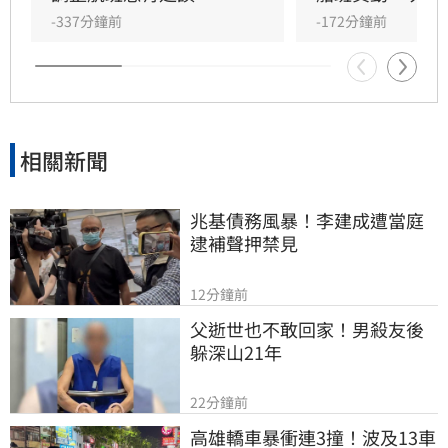
-337分鐘前
-172分鐘前
相關新聞
兆基債務風暴！李建成遭當庭
逮補聲押禁見
12分鐘前
父逝世也不敢回家！男殺友後
躲深山21年
22分鐘前
高雄轎車暴衝連3撞！波及13車