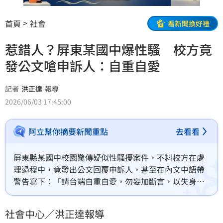
首頁
社會
看新聞換好禮
惹錯人？屏東某國中爆性騷 校方竟
發公文嗆申訴人：自重自愛
記者
洪正達
報導
2026/06/03 17:45:00
阿立幫你摘要新聞重點
去看看
屏東縣某國中校園驚傳疑似性騷擾案件，不料校方在處
理過程中，竟發出公文回覆申訴人，甚至在內文中語帶
警告寫下：「請台端自重自愛，勿妄加斷言，以失身為
高等公務員之尊榮」；離譜行徑2日遭屏東縣議員梁育慈
在議會質詢時踢爆，對此，屏東縣政府教育處長陳國祥
社會中心／洪正達報導
坦言公文內容「極不妥適」，已嚴正要求學校內部進行