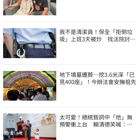
新傷況」曝
我不是清潔員！保全「拒倒垃
圾」上班3天被炒 找法院討公
道結果出爐
地下墳墓遷葬…挖3.6米深「已
見400座」！今辦法會安撫祖先
太可愛！總統致詞中「他」無
預警衝上台 賴清德笑喊：卸
任再交棒給你