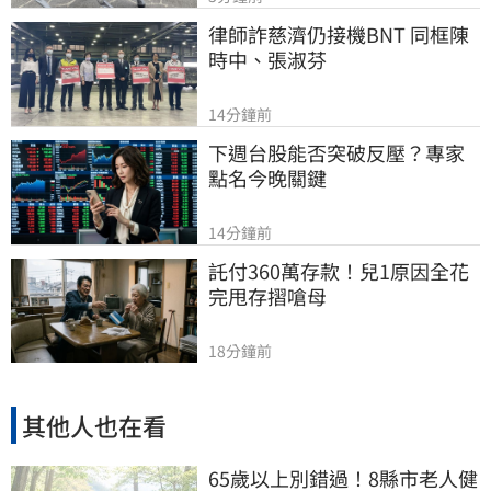
律師詐慈濟仍接機BNT 同框陳
時中、張淑芬
14分鐘前
下週台股能否突破反壓？專家
點名今晚關鍵
14分鐘前
託付360萬存款！兒1原因全花
完甩存摺嗆母
18分鐘前
其他人也在看
65歲以上別錯過！8縣市老人健