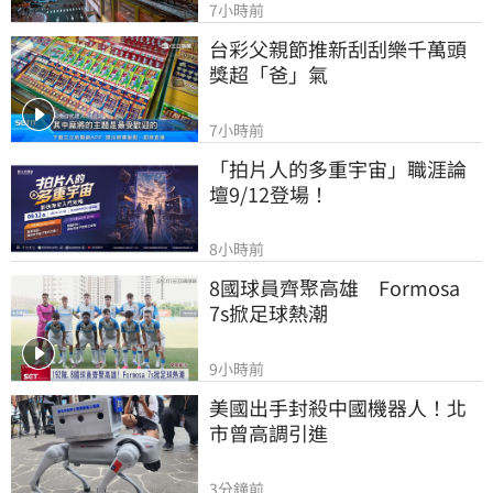
7小時前
台彩父親節推新刮刮樂千萬頭
獎超「爸」氣
7小時前
「拍片人的多重宇宙」職涯論
壇9/12登場！
8小時前
8國球員齊聚高雄　Formosa 
7s掀足球熱潮
9小時前
美國出手封殺中國機器人！北
市曾高調引進
3分鐘前