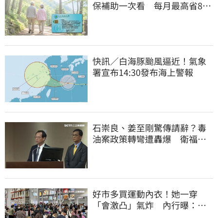
保補助一次看 每月最高省826
元
快訊／白海豚颱風逼近！氣象
署宣布14:30發布海上警報
石崇良、姜至剛驚傳請辭？毒
油案政策轉彎遭轟爆 衛福部
回應了
好市多買運動內衣！她一穿
「會激凸」氣炸 內行曝：其
實很正常