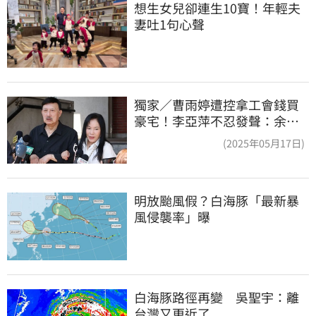
想生女兒卻連生10寶！年輕夫
妻吐1句心聲
獨家／曹雨婷遭控拿工會錢買
豪宅！李亞萍不忍發聲：余天
管工會都貼錢
(2025年05月17日)
明放颱風假？白海豚「最新暴
風侵襲率」曝
白海豚路徑再變　吳聖宇：離
台灣又更近了