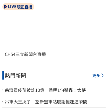
現正直播
CH54三立新聞台直播
熱門新聞
更多
慈濟買疫苗被詐10億 聲明1句醫轟：太瞎
吊車大王哭了！望新豐車站感謝憶起這瞬間