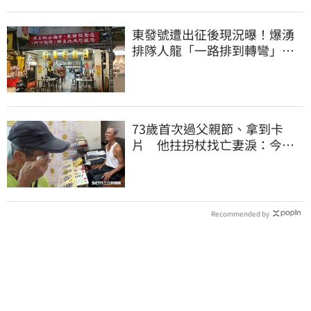
東發號遭出征後現況曝！爆湧
排隊人龍「一路排到轉彎」
上萬網友力挺
73歲首次過父親節、拿到卡
片 他拄拐杖找亡妻淚：今天
好多人來幫我慶祝
Recommended by