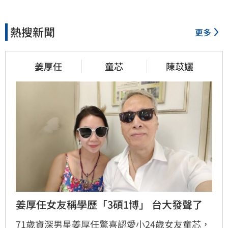
熱搜新聞
更多
姜厚任
童芯
陳苡孋
姜厚任女友稱學歷「3碩1博」 台大發聲了
71歲資深男星姜厚任驚喜認愛小24歲女友童芯，