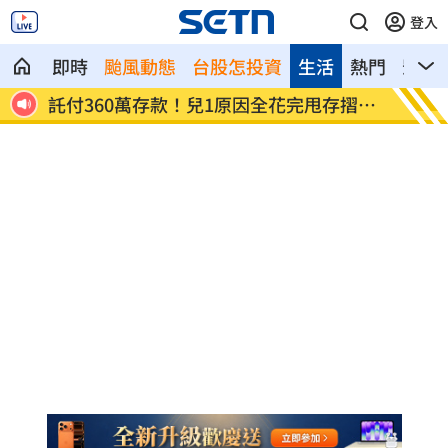
登入
即時
颱風動態
台股怎投資
生活
熱門
影音
張淑
託付360萬存款！兒1原因全花完甩存摺嗆
國一生
母
明