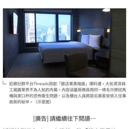
遊時建議民眾留意房內衛生，並保持禮貌以確保住宿品
質。
近期社群平台Threads掀起「飯店業黑暗面」爆料潮，大批資深員
工揭露業界不為人知的內幕。內容涵蓋房務員用同一條毛巾擦拭馬
桶與漱口杯的恐怖衛生問題，以及櫃台人員將惡劣奧客安排入住事
故房的秘辛。（示意圖）
[廣告] 請繼續往下閱讀…