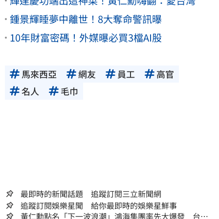
輝達慶功端出這神菜！黃仁勳嗨翻：愛台灣
鍾景輝睡夢中離世！8大奪命警訊曝
10年財富密碼！外媒曝必買3檔AI股
馬來西亞
網友
員工
高官
名人
毛巾
最即時的新聞話題 追蹤訂閱三立新聞網
追蹤訂閱娛樂星聞 給你最即時的娛樂星鮮事
黃仁勳點名「下一波浪潮」鴻海集團率先大爆發 台股