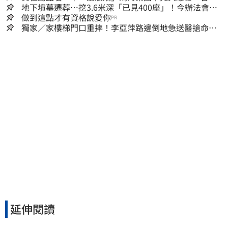
這族群全面噴出
地下墳墓遷葬…挖3.6米深「已見400座」！今辦法會安
撫祖先
做到這點才有資格說愛你
PR
獨家／家樓梯門口重摔！李亞萍路邊倒地急送醫搶命
「最新傷況」曝
延伸閱讀