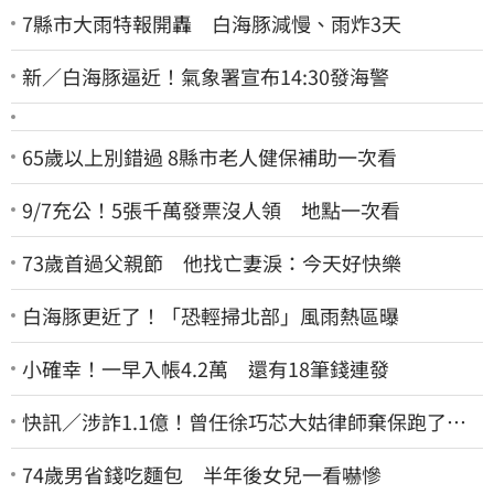
7縣市大雨特報開轟 白海豚減慢、雨炸3天
新／白海豚逼近！氣象署宣布14:30發海警
65歲以上別錯過 8縣市老人健保補助一次看
9/7充公！5張千萬發票沒人領 地點一次看
73歲首過父親節 他找亡妻淚：今天好快樂
白海豚更近了！「恐輕掃北部」風雨熱區曝
小確幸！一早入帳4.2萬 還有18筆錢連發
快訊／涉詐1.1億！曾任徐巧芯大姑律師棄保跑了…
媽也離境 桃檢發通緝
74歲男省錢吃麵包 半年後女兒一看嚇慘