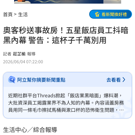
首頁
生活
看新聞換好禮
奧客秒送事故房！五星飯店員工抖暗
黑內幕 警告：這杯子千萬別用
記者
莊芷榆
報導
2026/06/04 07:22:00
阿立幫你摘要新聞重點
去看看
近期社群平台Threads掀起「飯店業黑暗面」爆料潮，
大批資深員工揭露業界不為人知的內幕。內容涵蓋房務
員用同一條毛巾擦拭馬桶與漱口杯的恐怖衛生問題，以
及櫃台人員將惡劣奧客安排入住事故房的秘辛。此外，
還有政商名人私下開趴與金屋藏嬌的八卦。雖然飯店管
生活中心／綜合報導
理階層強調這些僅是單一個案，但已引發網友熱議。出