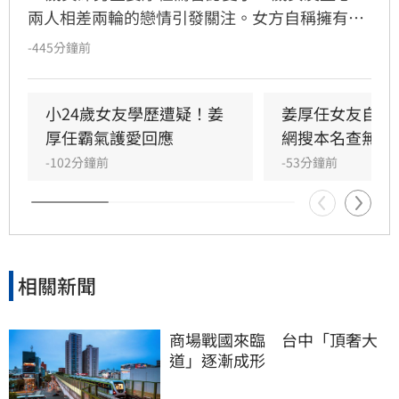
兩人相差兩輪的戀情引發關注。女方自稱擁有台
大「3碩1博」的超狂學歷，並擔任電影公司CEO
-445分鐘前
與跨國研究員，背景相當顯赫。然而，有網友於
國家圖書館論文系統查詢後發現查無資料，隨即
引發學歷造假疑雲。對此，台灣大學校方回應表
小24歲女友學歷遭疑！姜
姜厚任女友自曝
示，個人學歷資訊涉及隱私，無法對外說明。面
厚任霸氣護愛回應
網搜本名查無此
對外界的質疑聲浪，姜厚任展現霸氣護愛態度，
-102分鐘前
-53分鐘前
呼籲外界不要把這段感情當成偵探片，強調自己
對女方背景有一定了解，懇請大眾給予兩人正常
的交往空間與尊重，不希望私生活受到外界過度
干擾。
相關新聞
商場戰國來臨　台中「頂奢大
道」逐漸成形