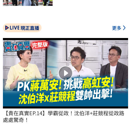
現正直播
更多
【貴在真實EP.14】學霸從政！沈伯洋+莊競程從政路
處處驚奇！