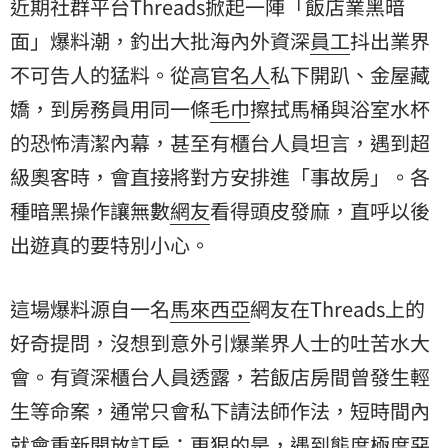
近期社群平台Threads掀起一陣「飯店業黑暗
面」爆料潮，釣出大批海內外資深
員工
抖出業界
不可告人的猛料。從
高官
名人
私下開趴、金屋藏
嬌，到房務員用同一條
毛巾
擦拭馬桶與浴室水杯
的恐怖清潔內幕，甚至有櫃台人員坦言，遇到超
級奧客時，會直接將對方安排進「事故房」。各
種暗黑操作讓無數
網友
看得頭皮發麻，直呼以後
出遊真的要特別小心。
這場爆料源自一名
馬來西亞
網友在Threads上的
好奇提問，沒想到意外引爆業界人士的吐苦水大
會。有資深櫃台人員透露，若飯店房間曾發生輕
生等命案，通常只會私下請法師作法，短時間內
就會重新開放訂房；更狠的是，遇到態度極度惡