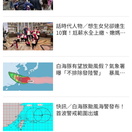
話時代人物／想生女兒卻連生
10寶！尪薪水全上繳、嫩媽吐
心聲：不生了
白海豚有望放颱風假？氣象署
曝「不排除發陸警」 暴風圈
恐掃過2地
快訊／白海豚颱風海警發布！
首波警戒範圍出爐