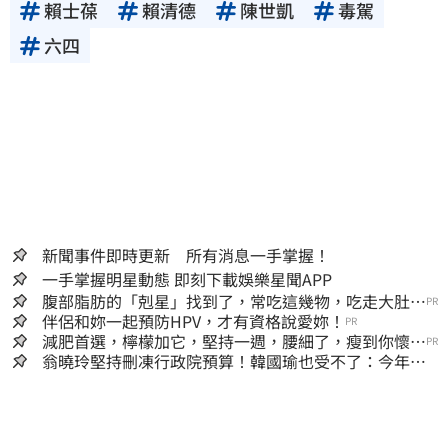
賴士葆
賴清德
陳世凱
毒駕
六四
新聞事件即時更新 所有消息一手掌握！
一手掌握明星動態 即刻下載娛樂星聞APP
腹部脂肪的「剋星」找到了，常吃這幾物，吃走大肚
PR
囊，瘦出小蠻腰
伴侶和妳一起預防HPV，才有資格說愛妳！
PR
減肥首選，檸檬加它，堅持一週，腰細了，瘦到你懷疑
PR
人生
翁曉玲堅持刪凍行政院預算！韓國瑜也受不了：今年剩4
個月你思考一下