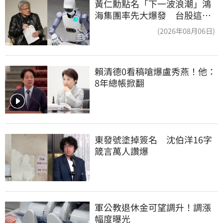
黃仁勳點名「下一波浪潮」鴻
海集團率先大爆發 台股這族
群全面噴出
(2026年08月06日)
賴清德0看稿嗆爆盧秀燕！他：
8年總帳掀翻
東發號塗掉簽名　沈伯洋16字
箴言萬人讚爆
軍公教退休金可望調升！調漲
幅度曝光