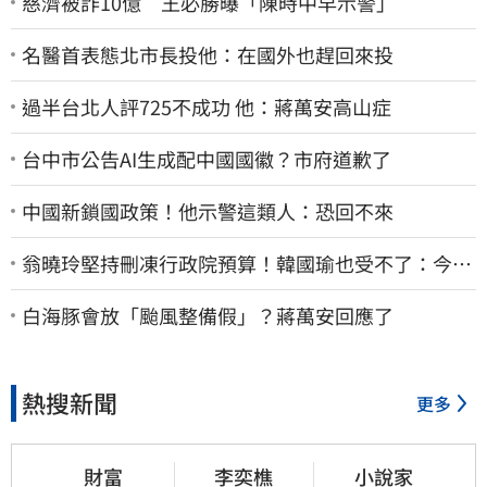
慈濟被詐10億 王必勝曝「陳時中早示警」
名醫首表態北市長投他：在國外也趕回來投
過半台北人評725不成功 他：蔣萬安高山症
台中市公告AI生成配中國國徽？市府道歉了
中國新鎖國政策！他示警這類人：恐回不來
翁曉玲堅持刪凍行政院預算！韓國瑜也受不了：今年
剩4個月你思考一下
白海豚會放「颱風整備假」？蔣萬安回應了
熱搜新聞
更多
財富
李奕樵
小說家