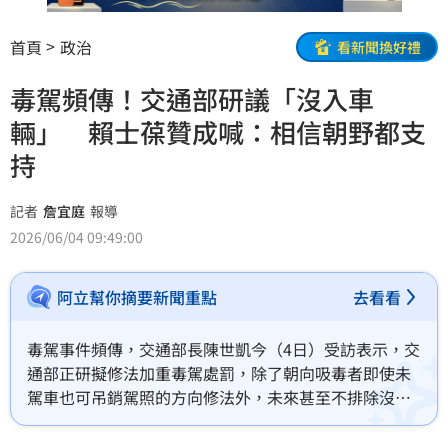
首頁
政治
看新聞換好禮
毒駕頻傳！交通部研議「沒入車
輛」 賴士葆贊成喊：相信朝野都支
持
記者
詹宜庭
報導
2026/06/04 09:49:00
阿立幫你摘要新聞重點
去看看
毒駕事件頻傳，交通部長陳世凱今（4日）受訪表示，交
通部正研擬修法加重毒駕處罰，除了朝向吸毒者即使未
駕車也可吊銷駕照的方向修法外，未來甚至不排除沒入
違規車輛。對此，國民黨立委賴士葆表示，「我也是這
種看法，毒駕應該沒入交通工具。毒駕太可怕了，會發