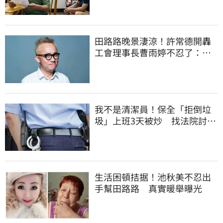
田路路晚景淒涼！許常德開轟
工會理事長曹雨婷不忍了：別
只包紅包慰問
我不是清潔員！保全「拒倒垃
圾」上班3天被炒 找法院討公
道結果出爐
生活困頓拮据！池秋美不忍出
手幫田路路 真實暖舉曝光