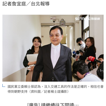
記者詹宜庭／台北報導
生什麼事都不知道，後果非常嚴重。沒入交通工具的作
法是正確的，相信也會得到朝野支持，我個人贊成。」
國民黨立委賴士葆認為，沒入交通工具的作法是正確的，相信也會
得到朝野支持（資料圖／記者楊士誼攝影）
[廣告] 請繼續往下閱讀…