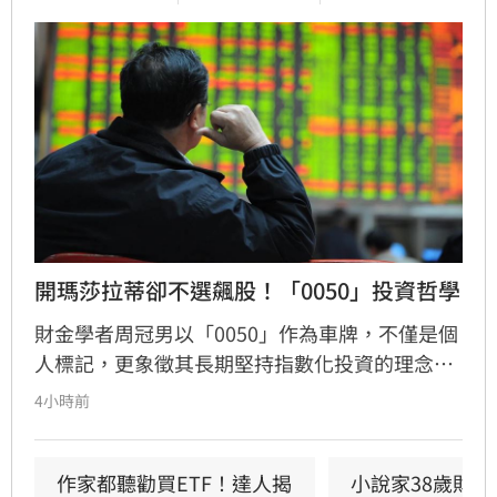
開瑪莎拉蒂卻不選飆股！「0050」投資哲學
財金學者周冠男以「0050」作為車牌，不僅是個
人標記，更象徵其長期堅持指數化投資的理念。
他透過學術研究與親身實踐發現，頻繁選股難以
4小時前
長期戰勝市場，唯有透過低成本、長時間持有大
盤，才能穩定累積財富。周冠男強調，投資的核
心不在於預測行情，而是相信市場並與之共同成
作家都聽勸買ETF！達人揭
小說家38歲財富