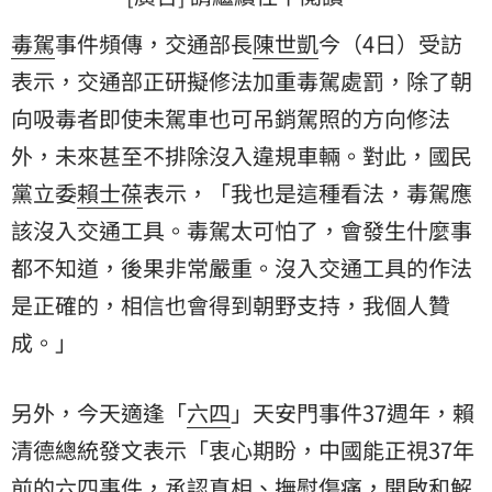
毒駕
事件頻傳，交通部長
陳世凱
今（4日）受訪
表示，交通部正研擬修法加重毒駕處罰，除了朝
向吸毒者即使未駕車也可吊銷駕照的方向修法
外，未來甚至不排除沒入違規車輛。對此，國民
黨立委
賴士葆
表示，「我也是這種看法，毒駕應
該沒入交通工具。毒駕太可怕了，會發生什麼事
都不知道，後果非常嚴重。沒入交通工具的作法
是正確的，相信也會得到朝野支持，我個人贊
成。」
另外，今天適逢「
六四
」天安門事件37週年，
賴
清德
總統發文表示「衷心期盼，中國能正視37年
前的六四事件，承認真相、撫慰傷痛，開啟和解