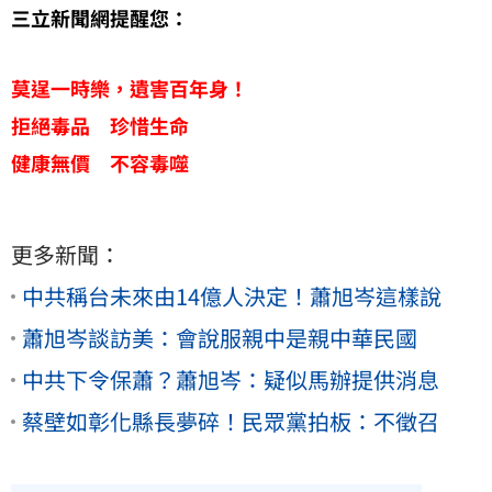
三立新聞網提醒您：
莫逞一時樂，遺害百年身！
拒絕毒品 珍惜生命
健康無價 不容毒噬
更多新聞：
中共稱台未來由14億人決定！蕭旭岑這樣說
蕭旭岑談訪美：會說服親中是親中華民國
中共下令保蕭？蕭旭岑：疑似馬辦提供消息
蔡壁如彰化縣長夢碎！民眾黨拍板：不徵召