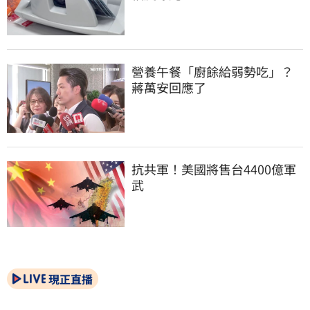
營養午餐「廚餘給弱勢吃」？
蔣萬安回應了
抗共軍！美國將售台4400億軍
武
現正直播