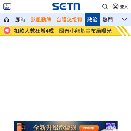
登入
即時
颱風動態
台股怎投資
政治
熱門
影音
局曝光
車是我的、油也是我的 睡車竟被收住宿
24歲
費
順