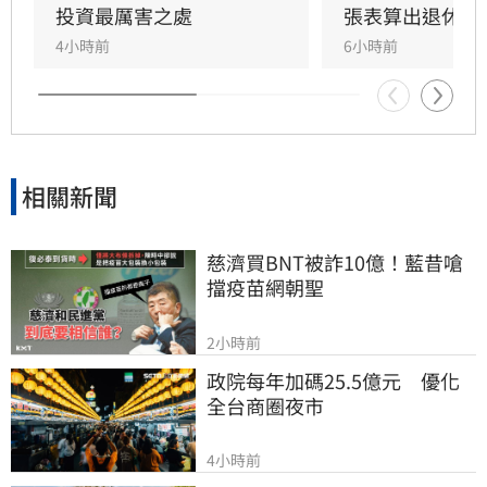
長。為推廣此理念，三立財經iNEWS將於8月15
投資最厲害之處
張表算出退休金
日舉辦「不再選股必勝術」投資論壇，邀請周冠
4小時前
6小時前
男解析行為財務學與資產配置策略，協助投資人
在市場震盪中穩健獲利。活動名額有限，歡迎投
資人報名參加，掌握長期致富心法。
相關新聞
慈濟買BNT被詐10億！藍昔嗆
擋疫苗網朝聖
2小時前
政院每年加碼25.5億元　優化
全台商圈夜市
4小時前