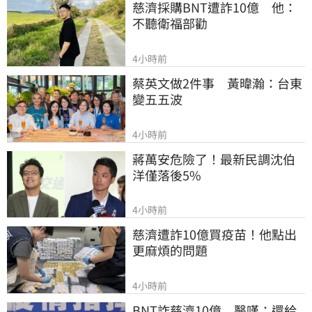
慈濟採購BNT遭詐10億　他：
不聽衛福部勸
4小時前
蔡英文做2件事　黃暐瀚：台東
變五五波
4小時前
蔣萬安危險了！最新民調沈伯
洋僅落後5%
4小時前
慈濟遭詐10億買疫苗！他點出
更麻煩的問題
4小時前
BNT詐慈濟10億　醫嘆：還給