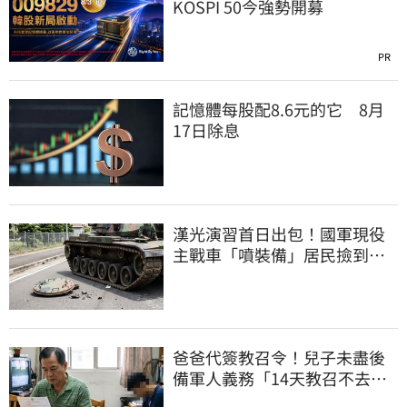
KOSPI 50今強勢開募
PR
記憶體每股配8.6元的它 8月
17日除息
漢光演習首日出包！國軍現役
主戰車「噴裝備」居民撿到零
件…軍方說話了
爸爸代簽教召令！兒子未盡後
備軍人義務「14天教召不去」
換3個月刑期