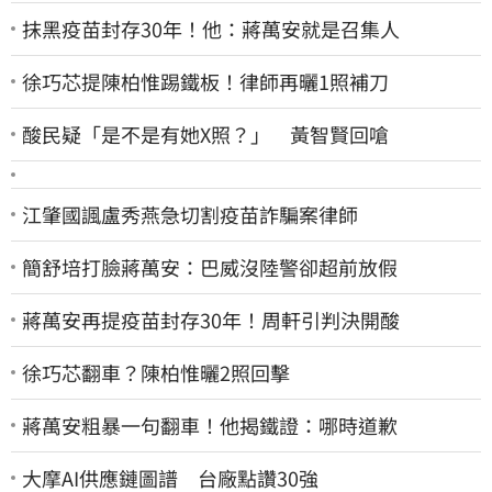
抹黑疫苗封存30年！他：蔣萬安就是召集人
徐巧芯提陳柏惟踢鐵板！律師再曬1照補刀
酸民疑「是不是有她X照？」 黃智賢回嗆
江肇國諷盧秀燕急切割疫苗詐騙案律師
簡舒培打臉蔣萬安：巴威沒陸警卻超前放假
蔣萬安再提疫苗封存30年！周軒引判決開酸
徐巧芯翻車？陳柏惟曬2照回擊
蔣萬安粗暴一句翻車！他揭鐵證：哪時道歉
大摩AI供應鏈圖譜 台廠點讚30強