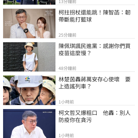
13分鐘前
柯拄拐杖還能跳！陳智菡：韌
帶斷能打籃球
25分鐘前
陳佩琪諷民進黨：感謝你們買
疫苗這麼慢？
48分鐘前
林楚茵轟蔣萬安存心使壞　要
上造謠列車？
1小時前
柯文哲又爆粗口　他轟：別人
防疫你在貪污
1小時前