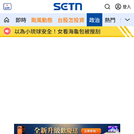
登入
即時
颱風動態
台股怎投資
政治
熱門
影音
跑
以為小琉球安全！女看海龜包被搜刮
李多慧
哭」