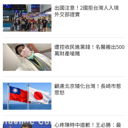
出國注意！2國拒台灣人入境　
外交部證實
遭控收民進黨錢！名醫搬出500
萬財產嗆賭
顧慮北京矮化台灣！長崎市惹
眾怒
心疼陳時中道歉！王必勝：最