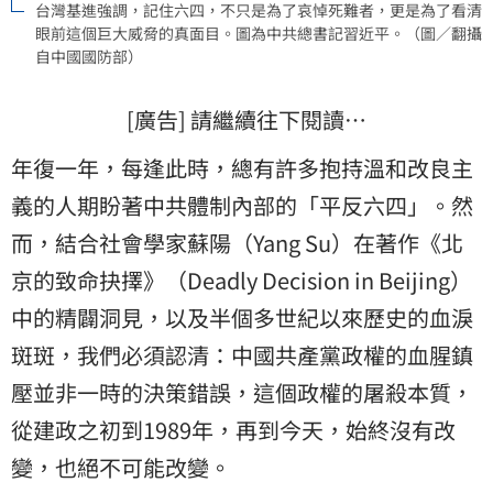
台灣基進強調，記住六四，不只是為了哀悼死難者，更是為了看清
眼前這個巨大威脅的真面目。圖為中共總書記習近平。（圖／翻攝
自中國國防部）
[廣告] 請繼續往下閱讀…
年復一年，每逢此時，總有許多抱持溫和改良主
義的人期盼著中共體制內部的「平反六四」。然
而，結合社會學家蘇陽（Yang Su）在著作《北
京的致命抉擇》（Deadly Decision in Beijing）
中的精闢洞見，以及半個多世紀以來歷史的血淚
斑斑，我們必須認清：中國共產黨政權的血腥鎮
壓並非一時的決策錯誤，這個政權的屠殺本質，
從建政之初到1989年，再到今天，始終沒有改
變，也絕不可能改變。