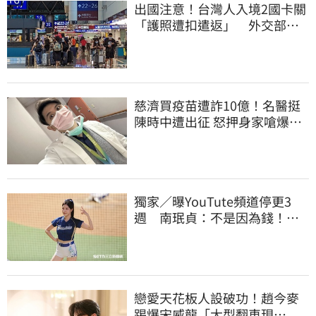
出國注意！台灣人入境2國卡關
「護照遭扣遣返」 外交部證
實了
慈濟買疫苗遭詐10億！名醫挺
陳時中遭出征 怒押身家嗆爆藍
白粉
獨家／曝YouTute頻道停更3
週 南珉貞：不是因為錢！粉
絲這句讓她不放棄
戀愛天花板人設破功！趙今麥
踢爆宋威龍「大型翻車現