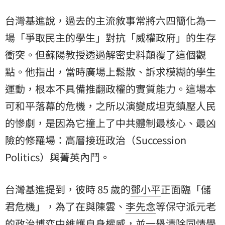
台灣基進說，過去的主流敘事常將六四簡化為一
場「爭取民主的學生」對抗「威權政府」的生存
衝突。但蘇陽教授透過解密史料顛覆了這個觀
點。他指出，當時廣場上鬆散、訴求模糊的學生
運動，根本不具備推翻政權的實質能力。這場本
可和平落幕的危機，之所以演變成坦克鎮壓人民
的慘劇，是因為它撞上了中共體制最核心、最凶
險的修羅場：高層接班政治（Succession
Politics）與菁英內鬥。
台灣基進提到，彼時 85 歲的
鄧小平
正面臨「儲
君危機」，為了在與陳雲、
李先念
等保守派元老
的政治博弈中維護自身權威，並一舉清除同情學