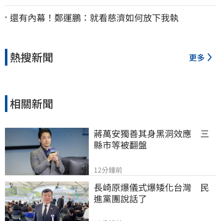
還有內幕！鄭運鵬：就看慈濟如何放下我執
熱搜新聞
更多
相關新聞
蔣萬安獨善其身黑洞效應　三
縣市等被翻盤
12分鐘前
長崎原爆儀式爆矮化台灣　民
進黨團說話了