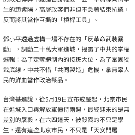
生的趙紫陽，高層政客們非但不急著結束抗議，
反而將其當作互撕的「槓桿工具」。
鄧小平透過虛構一場不存在的「反革命武裝暴
動」，調動二十萬大軍進城，揭露了中共的掌權
邏輯：為了定奪體制內的接班大位、為了鞏固獨
裁底線，中共不惜「共同製造」危機，拿無辜人
民的鮮血當作政治祭品。
台灣基進說，從5月19日宣布戒嚴起，北京市民
在進城入口與解放軍僵持兩週，最終迎來的是無
差別的屠殺，在六四這天，被殺戮的不只是學
生，還有這些北京市民，不只是「天安門屠