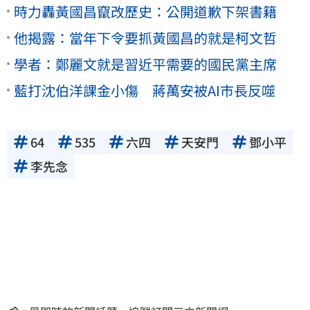
時力轟黃國昌竄改歷史：公開道歉下架書籍
他揭露：當年下令要抓黃國昌的就是柯文哲
學者：鄭麗文就是習近平需要的國民黨主席
藍打沈伯洋課金小傷 蔣萬安被AI市長反噬
64
535
六四
天安門
鄧小平
李先念