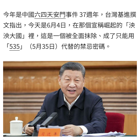
今年是中國
六四
天安門
事件 37週年，台灣基進撰
文指出，今天是6月4日，在那個宣稱崛起的「泱
泱大國」裡，這是一個被全面抹除、成了只能用
「
535
」（5月35日）代替的禁忌密碼。