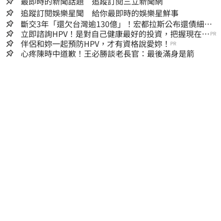
最即時的新聞話題 追蹤訂閱三立新聞網
追蹤訂閱娛樂星聞 給你最即時的娛樂星鮮事
斷交3年「還欠台灣逾130億」！宏都拉斯公布還債細
節 竟只還了6％
立即諮詢HPV！是對自己健康最好的投資，把握現在不
PR
嫌晚！
伴侶和妳一起預防HPV，才有資格說愛妳！
PR
心疼陳時中道歉！王必勝談老長官：最後滿身是箭