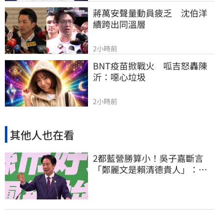
蔣萬安聲量動員疲乏　沈伯洋
續跨出同溫層
2小時前
BNT疫苗掀戰火　呱吉怒轟陳
沂：噁心垃圾
2小時前
其他人也在看
2都藍營勝算小！吳子嘉斷言
「鄭麗文是賴清德貴人」：保
送2028連任總統