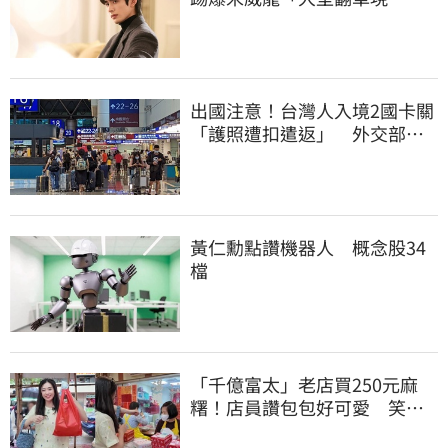
場」 本人反應曝光
出國注意！台灣人入境2國卡關
「護照遭扣遣返」 外交部證
實了
黃仁勳點讚機器人 概念股34
檔
「千億富太」老店買250元麻
糬！店員讚包包好可愛 笑
回：我自己做的