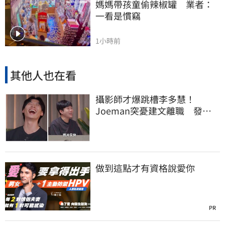
媽媽帶孩童偷辣椒罐　業者：
一看是慣竊
1小時前
其他人也在看
攝影師才爆跳槽李多慧！
Joeman突憂建文離職 發聲
「其實我很清楚」
做到這點才有資格說愛你
PR