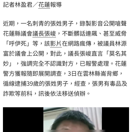
記者林盈君／
花蓮
報導
林縣崙背鄉，循線逮捕39歲的張姓男子，經查，張男有
毒品及詐欺等前科，訊後依法移送偵辦。
近期，一名刺青的張姓男子，錄製影音公開嗆聲
花蓮縣議會
議長
張峻
，不斷髒話連飆、甚至威脅
「呼伊死」等，該
影片
在網路瘋傳，被議員林源
富於議會上公開，對此，議長張峻直言「莫名其
妙」，強調完全不認識對方，已報警處理。花蓮
警方獲報隨即展開調查，3日在雲林縣崙背鄉，
循線逮捕39歲的張姓男子，經查，張男有毒品及
詐欺等前科，訊後依法移送偵辦。