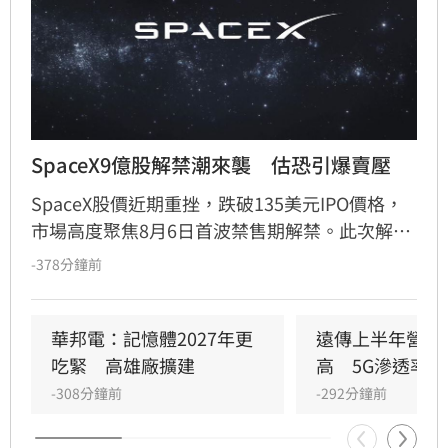
SpaceX9億股解禁潮來襲　估恐引爆賣壓
SpaceX股價近期重挫，跌破135美元IPO價格，
市場高度聚焦8月6日首波禁售期解禁。此次解禁
預計將釋放約9.12億股，使公開流通股數翻倍。
-378分鐘前
分析師指出，許多早期投資人急於退場轉投
OpenAI等熱門AI標的，導致股價震盪加劇。雖有
部分長期信仰者看好前景，但隨著禁售條款分批
華邦電：記憶體2027年更
遠傳上半年營收
解禁，市場預期短期內拋售潮將持續衝擊股價。
吃緊　高雄廠擴建
高　5G滲透率居
-308分鐘前
-292分鐘前