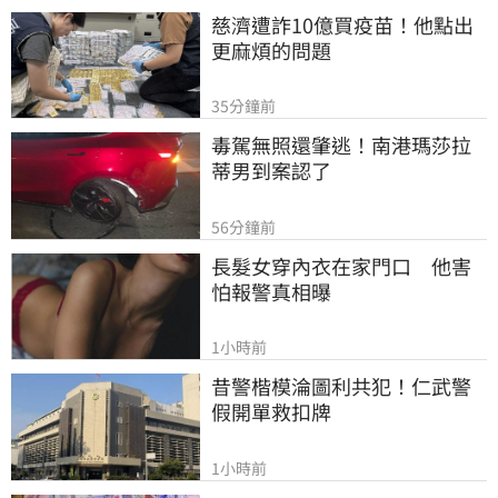
慈濟遭詐10億買疫苗！他點出
更麻煩的問題
35分鐘前
毒駕無照還肇逃！南港瑪莎拉
蒂男到案認了
56分鐘前
長髮女穿內衣在家門口　他害
怕報警真相曝
1小時前
昔警楷模淪圖利共犯！仁武警
假開單救扣牌
1小時前