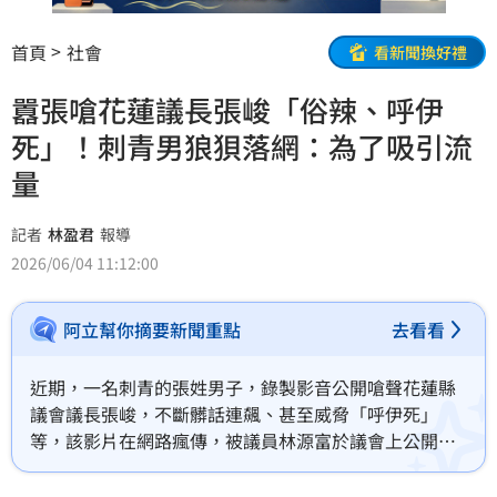
首頁
社會
看新聞換好禮
囂張嗆花蓮議長張峻「俗辣、呼伊
死」！刺青男狼狽落網：為了吸引流
量
記者
林盈君
報導
2026/06/04 11:12:00
阿立幫你摘要新聞重點
去看看
近期，一名刺青的張姓男子，錄製影音公開嗆聲花蓮縣
議會議長張峻，不斷髒話連飆、甚至威脅「呼伊死」
等，該影片在網路瘋傳，被議員林源富於議會上公開，
對此，議長張峻直言「莫名其妙」，強調完全不認識對
方，已報警處理。花蓮警方獲報隨即展開調查，3日在雲