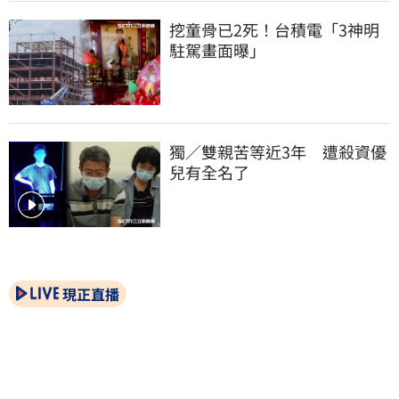
挖童骨已2死！台積電「3神明
駐駕畫面曝」
獨／雙親苦等近3年　遭殺資優
兒有全名了
現正直播