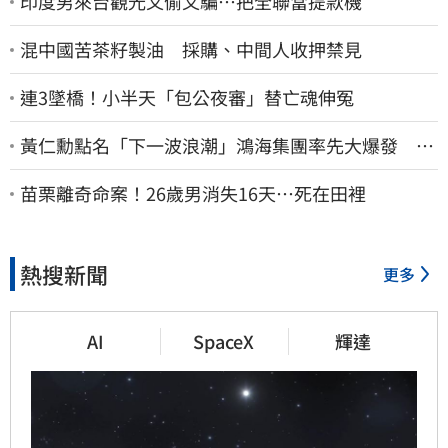
印度男來台觀光又偷又騙…把全聯當提款機
混中國苦茶籽製油 採購、中間人收押禁見
連3墜橋！小半天「包公夜審」替亡魂伸冤
黃仁勳點名「下一波浪潮」鴻海集團率先大爆發 台
股這族群全面噴出
苗栗離奇命案！26歲男消失16天…死在田裡
熱搜新聞
更多
AI
SpaceX
輝達