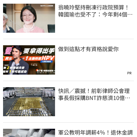
翁曉玲堅持刪凍行政院預算！
韓國瑜也受不了：今年剩4個月
你思考一下
做到這點才有資格說愛你
PR
快訊／震撼！前彰律師公會理
事長假採購BNT詐慈濟10億、
洗錢囤232kg黃金
軍公教明年調薪4％！退休金調