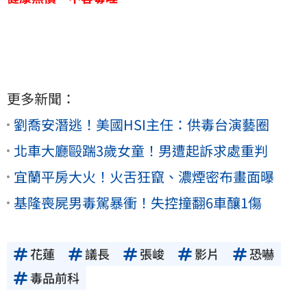
更多新聞：
劉喬安潛逃！美國HSI主任：供毒台演藝圈
北車大廳毆踹3歲女童！男遭起訴求處重判
宜蘭平房大火！火舌狂竄、濃煙密布畫面曝
基隆喪屍男毒駕暴衝！失控撞翻6車釀1傷
花蓮
議長
張峻
影片
恐嚇
毒品前科