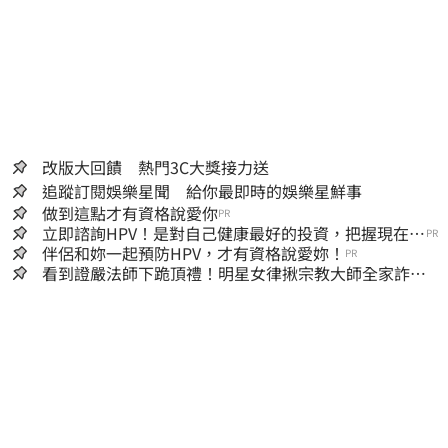
改版大回饋 熱門3C大獎接力送
追蹤訂閱娛樂星聞 給你最即時的娛樂星鮮事
做到這點才有資格說愛你
PR
立即諮詢HPV！是對自己健康最好的投資，把握現在不
PR
嫌晚！
伴侶和妳一起預防HPV，才有資格說愛妳！
PR
看到證嚴法師下跪頂禮！明星女律揪宗教大師全家詐慈
濟…全家爽睡黃金堆