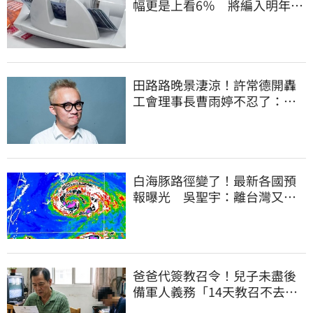
幅更是上看6％ 將編入明年度
總預算
田路路晚景淒涼！許常德開轟
工會理事長曹雨婷不忍了：別
只包紅包慰問
白海豚路徑變了！最新各國預
報曝光 吳聖宇：離台灣又更
近一點
爸爸代簽教召令！兒子未盡後
備軍人義務「14天教召不去」
換3個月刑期