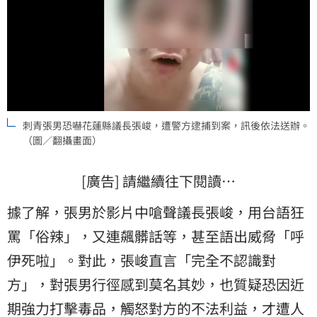
刺青張男恐嚇花蓮縣議長張峻，遭警方逮捕到案，訊後依法送辦。
（圖／翻攝畫面）
[廣告] 請繼續往下閱讀…
據了解，張男於影片中嗆聲議長張峻，用台語狂
罵「俗辣」，又連飆髒話等，甚至語出威脅「呼
伊死啦」。對此，張峻直言「完全不認識對
方」，對張男行徑感到莫名其妙，也質疑恐因近
期強力打擊毒品，觸怒對方的不法利益，才遭人