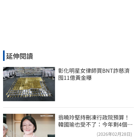
延伸閱讀
彰化明星女律師買BNT詐慈濟 
囤11億黃金曝
翁曉玲堅持刪凍行政院預算！
韓國瑜也受不了：今年剩4個月
你思考一下
(2026年02月28日)