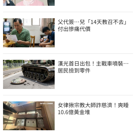
父代簽…兒「14天教召不去」
付出慘痛代價
漢光首日出包！主戰車噴裝…
居民撿到零件
女律揪宗教大師詐慈濟！爽睡
10.6億黃金堆