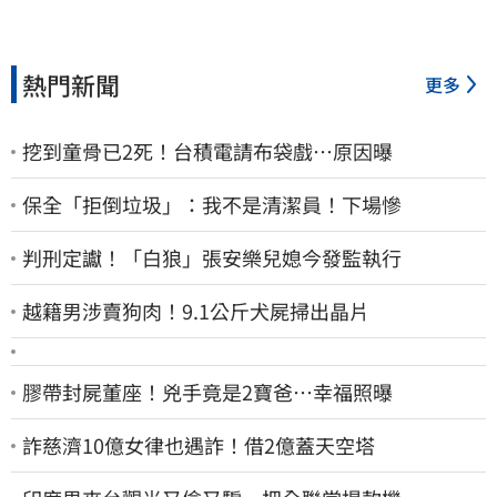
熱門新聞
更多
挖到童骨已2死！台積電請布袋戲…原因曝
保全「拒倒垃圾」：我不是清潔員！下場慘
判刑定讞！「白狼」張安樂兒媳今發監執行
越籍男涉賣狗肉！9.1公斤犬屍掃出晶片
膠帶封屍董座！兇手竟是2寶爸…幸福照曝
詐慈濟10億女律也遇詐！借2億蓋天空塔