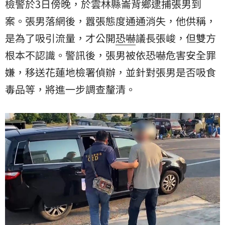
檢警於3日傍晚，於雲林縣崙背鄉逮捕張男到
案。張男落網後，囂張態度通通消失，他供稱，
是為了吸引流量，才公開
恐嚇
議長張峻，但雙方
根本不認識。警訊後，張男被依恐嚇危害安全罪
嫌，移送花蓮地檢署偵辦，並針對張男是否吸食
毒品等，將進一步調查釐清。