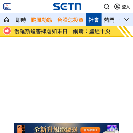
登入
即時
颱風動態
台股怎投資
社會
熱門
影音
告慘勝
俄羅斯蝗害肆虐如末日 網驚：聖經十災
慈濟採
勸