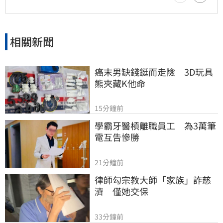
相關新聞
癌末男缺錢鋌而走險　3D玩具
熊夾藏K他命
15分鐘前
學霸牙醫槓離職員工　為3萬筆
電互告慘勝
21分鐘前
律師勾宗教大師「家族」詐慈
濟　僅她交保
33分鐘前