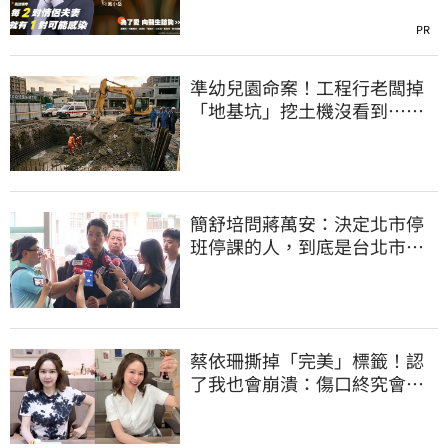
PR
準幼兒園命案！工程行老闆掉
「地基坑」挖土機沒看到…下
土石活埋他
簡舒培問蔣萬安：決定北市停
班停課的人，到底是台北市
長，還是氣象署？
蔡依珊撕掉「完美」標籤！認
了我也會崩潰：傷口終究會癒
合