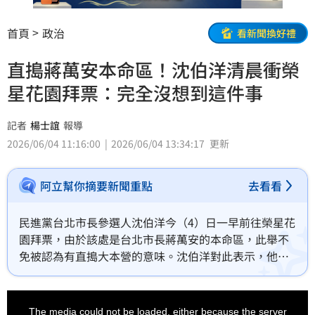
首頁
政治
看新聞換好禮
直搗蔣萬安本命區！沈伯洋清晨衝榮
星花園拜票：完全沒想到這件事
記者
楊士誼
報導
2026/06/04 11:16:00
2026/06/04 13:34:17
更新
阿立幫你摘要新聞重點
去看看
民進黨台北市長參選人沈伯洋今（4）日一早前往榮星花
園拜票，由於該處是台北市長蔣萬安的本命區，此舉不
免被認為有直搗大本營的意味。沈伯洋對此表示，他完
全沒有想到這件事，而自己一直接觸、聆聽基層聲音，
光是垃圾問題、市場動線、捷運翻新等，能了解市民遇
This
is
到的困難並解決，「我們顯然更有能力做這些事」，且
a
The media could not be loaded, either because the server
modal