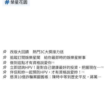
榮星花園
改版大回饋 熱門3C大獎接力送
追蹤訂閱娛樂星聞 給你最即時的娛樂星鮮事
做到這點才有資格說愛你
PR
立即諮詢HPV！是對自己健康最好的投資，把握現在不
PR
嫌晚！
伴侶和妳一起預防HPV，才有資格說愛妳！
PR
慈濟10億詐騙案翻舊帳：陳時中等到歷史平反，蔣萬安
償還2022政治利息