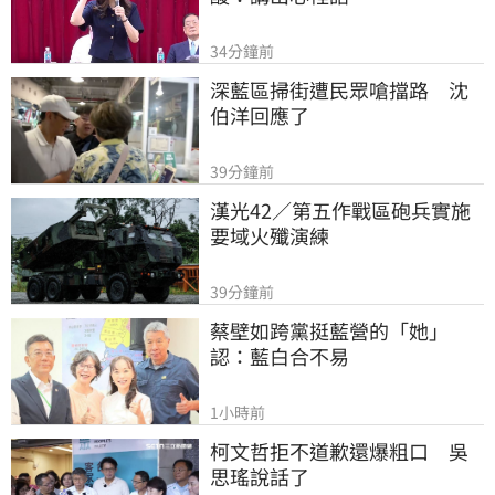
34分鐘前
深藍區掃街遭民眾嗆擋路　沈
伯洋回應了
39分鐘前
漢光42／第五作戰區砲兵實施
要域火殲演練
39分鐘前
蔡壁如跨黨挺藍營的「她」
認：藍白合不易
1小時前
柯文哲拒不道歉還爆粗口　吳
思瑤說話了