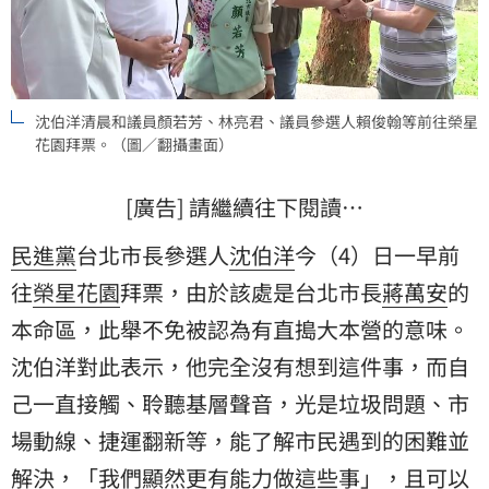
沈伯洋清晨和議員顏若芳、林亮君、議員參選人賴俊翰等前往榮星
花園拜票。（圖／翻攝畫面）
[廣告] 請繼續往下閱讀…
民進黨
台北市長參選人
沈伯洋
今（4）日一早前
往
榮星花園
拜票，由於該處是台北市長
蔣萬安
的
本命區，此舉不免被認為有直搗大本營的意味。
沈伯洋對此表示，他完全沒有想到這件事，而自
己一直接觸、聆聽基層聲音，光是垃圾問題、市
場動線、捷運翻新等，能了解市民遇到的困難並
解決，「我們顯然更有能力做這些事」，且可以