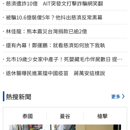
慈濟遭詐10億 AIT突發文打擊詐騙網笑翻
被騙10.6億裝傻5年？他抖出慈濟反常黑幕
林佳龍：熊本震災台灣捐款已逾2億
還有內幕！鄭運鵬：就看慈濟如何放下我執
北市19歲少女家中產子！死嬰藏毛巾伴屍數日 提袋
進派出所嚇壞警員
退休醫曝民進黨擋中國疫苗 蔣萬安這樣說
熱搜新聞
更多
泰國
曼谷
槍擊