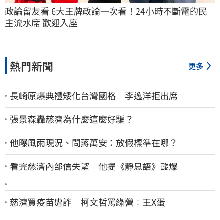
政論留友看 6大王牌政論一次看！24小時不斷電的民
主流水席 歡迎入座
熱門新聞
更多
長崎原爆典禮矮化台灣國格 李逸洋拒出席
張景森轟慈濟為什麼這麼好騙？
他曝風雨現況、問蔣萬安：放假標準在哪？
看完慈濟內部信失望 他提《靜思語》酸爆
慈濟買疫苗遭詐 柯文哲罵綠營：王X蛋