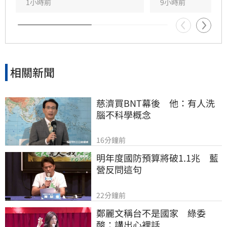
般民眾攜帶槍枝，僅允許執勤中的政府官員持
1小時前
9小時前
槍。
相關新聞
慈濟買BNT幕後　他：有人洗
腦不科學概念
16分鐘前
明年度國防預算將破1.1兆　藍
營反問這句
22分鐘前
鄭麗文稱台不是國家　綠委
酸：講出心裡話