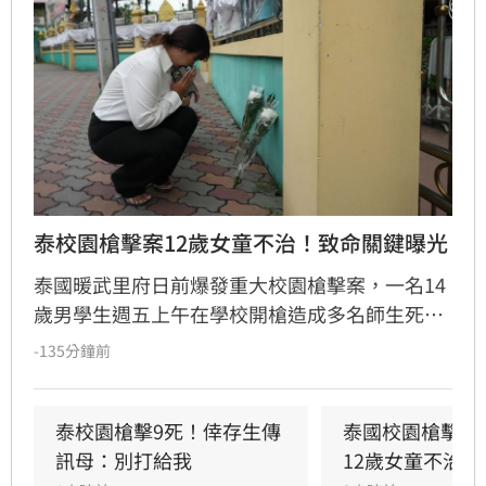
泰校園槍擊案12歲女童不治！致命關鍵曝光
泰國暖武里府日前爆發重大校園槍擊案，一名14
歲男學生週五上午在學校開槍造成多名師生死
傷，之後舉槍自盡，且嫌犯被懷疑案發前已在家
-135分鐘前
中殺害祖父母，而一名12歲女童送醫搶救後傷重
不治，使整起事件死亡人數增加至9人。慘案發
生後，泰國總理阿努廷（Anutin Charnvirakul）
泰校園槍擊9死！倖存生傳
泰國校園槍擊案
隨即承諾推動新的槍枝管制法律，未來擬限制一
訊母：別打給我
12歲女童不治