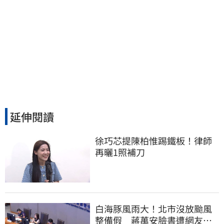
延伸閱讀
徐巧芯提陳柏惟踢鐵板！律師
再曬1照補刀
白海豚風雨大！北市沒放颱風
整備假 蔣萬安臉書遭網友灌