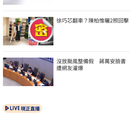
徐巧芯翻車？陳柏惟曬2照回擊
沒放颱風整備假　蔣萬安臉書
遭網友灌爆
現正直播