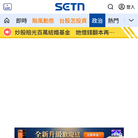
登入
即時
颱風動態
台股怎投資
政治
熱門
影音
再慘
來台5度遇延賽 瑪帝斯不怕白海豚有原因
視障男