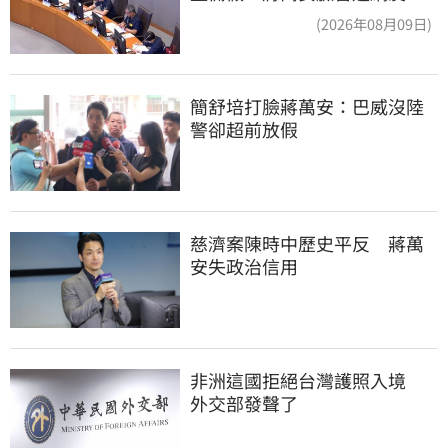
爆：標準在哪？
(2026年08月09日)
簡舒培打臉蔣萬安：巴威沒陸
警卻超前放假
慈濟案陳時中歷史平反　蔣萬
安失政治信用
非洲這國拒絕台灣護照入境　
外交部發聲了