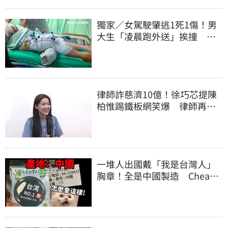
獨家／女駕駛肇逃1死1傷！男
大生「凌晨跑外送」挨撞 媽
淚：家快瓦解
律師詐慈濟10億！徐巧芯提陳
柏惟踢鐵板網笑爆 律師再曬1
照補刀
一堆人出國戴「我是台灣人」
胸章！全是中國製造 Cheap
酸：精神分裂