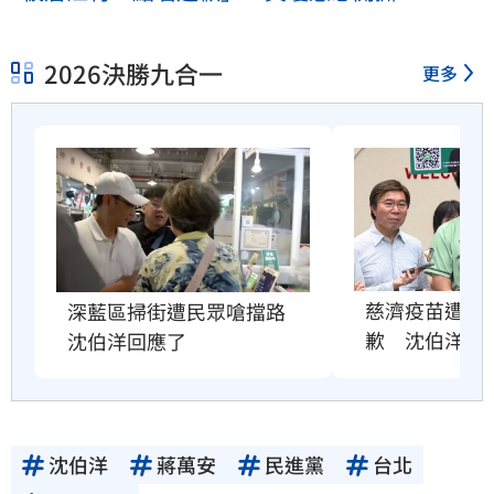
2026決勝九合一
更多
慈濟疫苗遭詐
深藍區掃街遭民眾嗆擋路　
歉　沈伯洋說
沈伯洋回應了
沈伯洋
蔣萬安
民進黨
台北