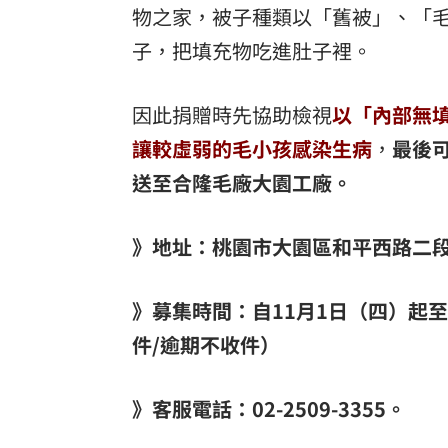
物之家，被子種類以「舊被」、「
子，把填充物吃進肚子裡。
因此捐贈時先協助檢視
以「內部無
讓較虛弱的毛小孩感染生病
，
最後
送至合隆毛廠大園工廠。
》地址：桃園市大園區和平西路二段
》募集時間：自11月1日（四）起至1
件/逾期不收件）
》客服電話：02-2509-3355。