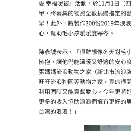
8國球員齊聚高雄 Formosa 7s掀足球
愛 幸福暖被』活動，於11月1日（
單，將募集的物資全數捐贈指定的動
理想混蛋號召粉絲跨海追星吃美食！
18:
眾！此外，將製作300份2019年
浪
心，幫助
毛小孩
暖暖度寒冬。
陳彥誠表示，「很難想像冬天對毛
擁抱，讓他們能溫暖又舒適的安心度
張媽媽流浪動物之家（新北市流浪
旺旺流浪狗園等動物之家，真的很
利用同時又能貢獻愛心，今年更將
更多的收入協助浪浪們擁有更好的
台灣的浪浪！」