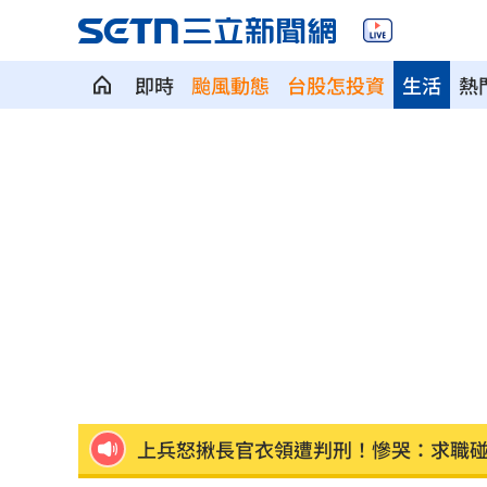
即時
颱風動態
台股怎投資
生活
熱
曾胖到116公斤！紫布爾揭肥胖黑暗期
1
小刀離婚台玻二千金林文晴！情變原因
新／白海豚颱風海警發布！首波警戒範
盤後／台股跌破3日均線 資金遁入4族
交談7分鐘爆戀情！關之琳一句話終結緋
上兵怒揪長官衣領遭判刑！慘哭：求職
新／遭爆離婚台玻千金 小刀首發聲證