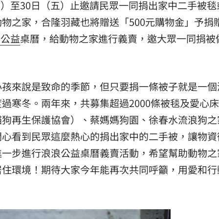
熱潮
10:00
四）至30日（五）止邀請民眾一同捐出家中二手被毯
物之家，合隆羽藏也將贈送「500元購物金」予捐
15
浪
公益
桌曆，給動物之家進行義賣，邀大眾一同捐被
小孩來說是致命的季節，但只要捐一條被子就是一個
過寒冬。兩年來，共募集超過2000條被毯及愛心
貓狗再生保護協會）、蔡媽媽狗園、徐春水流浪狗之
開心看到民眾這麼熱心的捐出家中的二手被，讓物資
進一步進行浪浪公益桌曆義賣活動，希望幫助動物之
居住環境！期待大家今年能再次共同呼籲，用愛和行