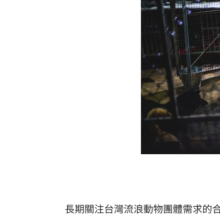
失智公公偷超商 陳明真崩潰報警親立
竊電24元法官未追討 檢卻為64元電費
白海豚對流增強！發海警將破68年颱風
台灣彩券開獎直播中
20:31
LIVE三立+24小時直播
15:27
三立iNEWS新聞台線上直播
18:00
商場戰國來臨 台中「頂奢大道」逐漸
台彩父親節推新刮刮樂千萬頭獎超「爸
「拍片人的多重宇宙」職涯論壇9/12登
長期關注台灣流浪動物團體需求的