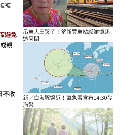
破被
吊車大王哭了！望新豐車站感謝憶起
潔避免
這瞬間
，或親
日不收
新／白海豚逼近！氣象署宣布14:30發
海警