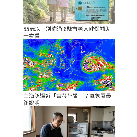
65歲以上別錯過 8縣市老人健保補助
一次看
白海豚逼近「會發陸警」？氣象署最
新說明