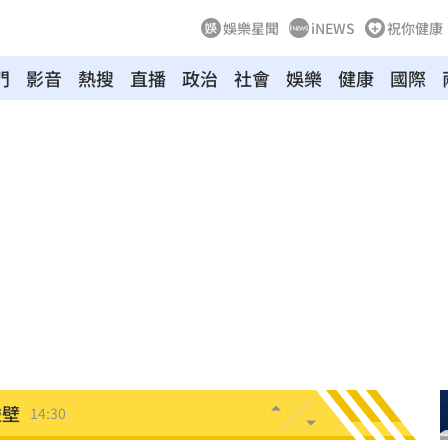
娛樂星聞
iNEWS
祝你健康
門
影音
熱搜
直播
政治
社會
娛樂
健康
國際
4:39
曝光
14:37
圍曝
14:34
群
14:33
聞
14:31
碰壁
14:30
實
14:29