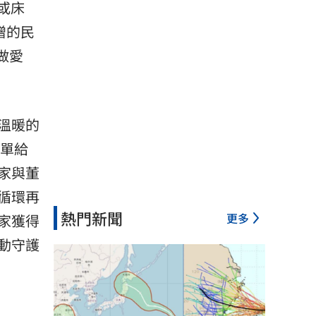
或床
贈的民
做愛
溫暖的
床單給
家與董
循環再
熱門新聞
更多
家獲得
動守護