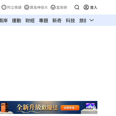
阿立導讀
寶島神很大
富房網
登入
兩岸
運動
財經
專題
新奇
科技
旅遊
汽車
寵物