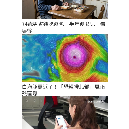
74歲男省錢吃麵包　半年後女兒一看
嚇慘
白海豚更近了！「恐輕掃北部」風雨
熱區曝