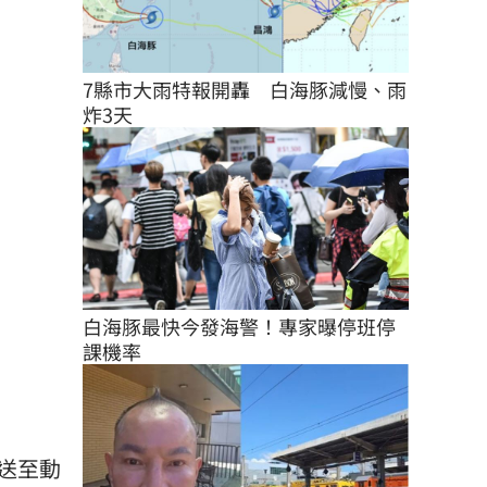
7縣市大雨特報開轟　白海豚減慢、雨
炸3天
白海豚最快今發海警！專家曝停班停
課機率
送至動