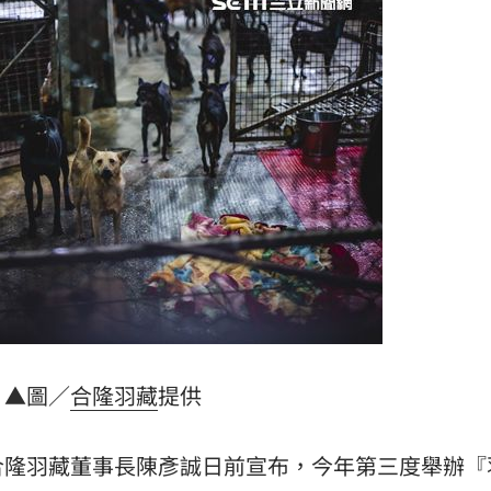
遺囑
14:14
上訴
14:14
紀錄
14:13
成形
12:00
」氣
▲圖／
合隆羽藏
提供
12:00
場！
10:30
合隆羽藏董事長陳彥誠日前宣布，今年第三度舉辦『