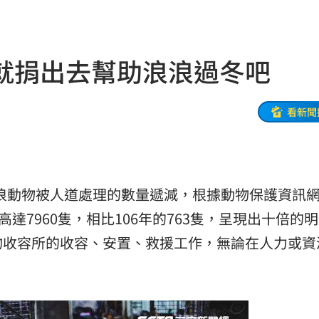
間曝
14:27
這句
14:27
就捐出去幫助浪浪過冬吧
晶
14:23
看新聞
排便
14:23
哭！
14:22
憶
14:22
，流浪動物被人道處理的數量遞減，根據動物保護資訊
開恩
14:18
達7960隻，相比106年的763隻，呈現出十倍的
物收容所的收容、安置、救援工作，無論在人力或資
酸
14:17
難評
14:16
訊網
14:14