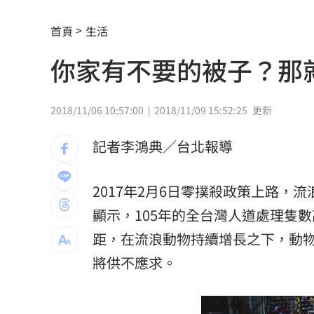
白海豚逼近！台灣兩樣情 風雨最劇時
首頁
生活
陳時中示警勿信疫苗掮客 鄭麗文竟扯
你家有不要的被子？那
28歲女星無預警生了 閃婚2年迎愛的結
2018/11/06 10:57:00
2018/11/09 15:52:25
更新
它是水果界白富美 低GI、低熱量還助
摯友「長相激似王凱」王媽眼熟抱著痛
記者李鴻典／台北報導
柯P被點名道歉 陳智菡：陳時中想洗記
2017年2月6日零撲殺政策上路
獨／單親雙寶爸「送貨撞死人」 法官
顯示，105年的全台灣人道處理隻數高
距，在流浪動物持續增長之下，動
蔣萬安4年前嗆陳時中！網瘋朝聖舊文開
將供不應求。
史上三人高分平手 評審直呼：真的太
手機斷訊災情也能傳 台南青年打造通