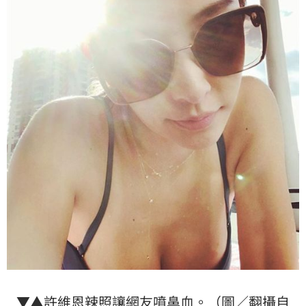
▼▲許維恩辣照讓網友噴鼻血。（圖／翻攝自