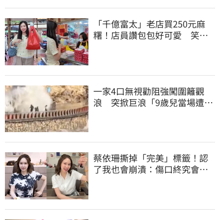
「千億富太」老店買250元麻
糬！店員讚包包好可愛 笑
回：我自己做的
一家4口無視勸阻強闖圍籬觀
浪 突掀巨浪「9歲兒當場遭捲
入海」
蔡依珊撕掉「完美」標籤！認
了我也會崩潰：傷口終究會癒
合