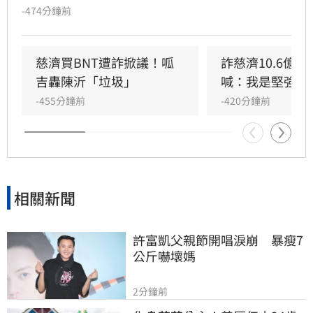
出，慈濟和鴻海、台積電不同的地方在於慈濟本
-474分鐘前
身有強大的醫院體系，其實是最有醫學幕僚板凳
深度的，慈濟願意出錢出力當然值得國人感謝。
不過回頭驗證，慈濟在當時的採購過程中幾乎沒
慈濟買BNT遭詐掀議！呱
詐慈濟10.6億
有角色，但是，慈濟在當年是最常表態的，顯然
吉轟陳沂「垃圾」
喊：我是堅強的
慈濟內部在BNT的這麼大金額的重要採購上，慈
-455分鐘前
-420分鐘前
濟醫院並沒有被賦予重要的角色，原因不明。
相關新聞
許富凱父親節開唱淚崩　暴瘦7
公斤嚇壞媽
2分鐘前