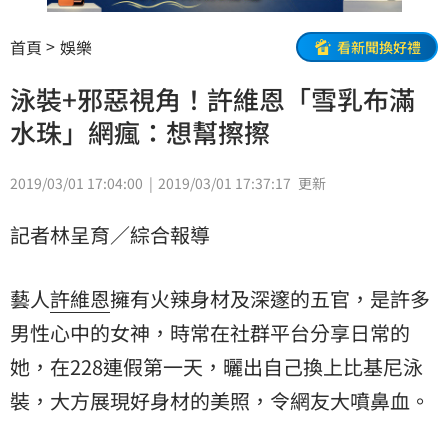
首頁
娛樂
看新聞換好禮
泳裝+邪惡視角！許維恩「雪乳布滿
水珠」網瘋：想幫擦擦
2019/03/01 17:04:00
2019/03/01 17:37:17
更新
記者林呈育／綜合報導
藝人
許維恩
擁有火辣身材及深邃的五官，是許多
男性心中的女神，時常在社群平台分享日常的
她，在228連假第一天，曬出自己換上比基尼泳
裝，大方展現好身材的美照，令網友大噴鼻血。