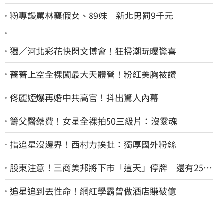
粉專謾罵林襄假女、89妹 新北男罰9千元
獨／河北彩花快閃文博會！狂掃潮玩曝驚喜
薔薔上空全裸闖最大天體營！粉紅美胸被讚
佟麗婭爆再婚中共高官！抖出驚人內幕
籌父醫藥費！女星全裸拍50三級片：沒靈魂
指追星沒邊界！西村力挨批：獨厚國外粉絲
股東注意！三商美邦將下市「這天」停牌 還有252
名千張大戶
追星追到丟性命！網紅學霸曾做酒店賺破億