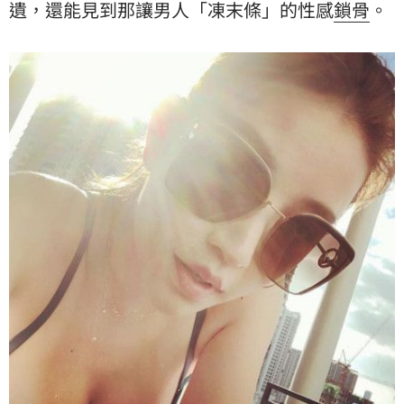
遺，還能見到那讓男人「凍末條」的性感
鎖骨
。