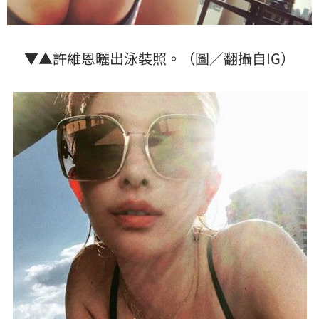
▼▲許維恩曬出泳裝照。（圖／翻攝自IG）