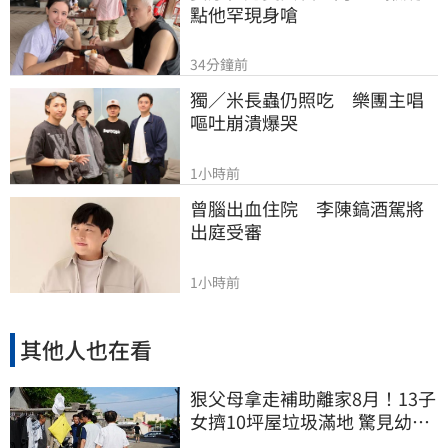
點他罕現身嗆
34分鐘前
獨／米長蟲仍照吃　樂團主唱
嘔吐崩潰爆哭
1小時前
曾腦出血住院　李陳鎬酒駕將
出庭受審
1小時前
其他人也在看
狠父母拿走補助離家8月！13子
女擠10坪屋垃圾滿地 驚見幼童
深夜遊蕩