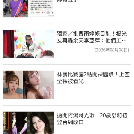
獨家／批曹雨婷帳目亂！楊光
友再轟余天李亞萍：他們工會
跟演藝圈沒關
(2026年08月08日)
林襄比賽露2點開裸體趴！上空
全裸被看光
拋開阿湯哥光環　20歲舒莉初
登台網改口