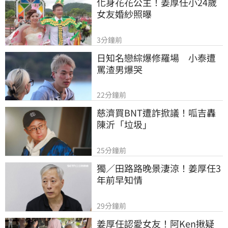
化身花花公主！姜厚任小24歲
女友婚紗照曝
3分鐘前
日知名戀綜爆修羅場　小泰遭
罵渣男爆哭
22分鐘前
慈濟買BNT遭詐掀議！呱吉轟
陳沂「垃圾」
25分鐘前
獨／田路路晚景淒涼！姜厚任3
年前早知情
29分鐘前
姜厚任認愛女友！阿Ken揪疑