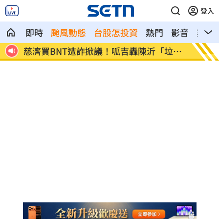
登入
即時
颱風動態
台股怎投資
熱門
影音
熱搜
同心
慈濟買BNT遭詐掀議！呱吉轟陳沂「垃
獨／田
圾」