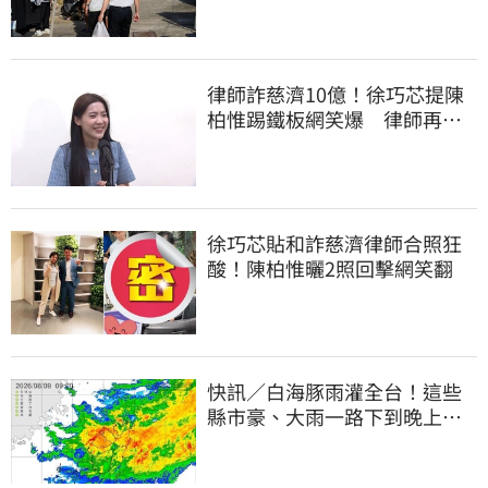
律師詐慈濟10億！徐巧芯提陳
柏惟踢鐵板網笑爆 律師再曬1
照補刀
徐巧芯貼和詐慈濟律師合照狂
酸！陳柏惟曬2照回擊網笑翻
快訊／白海豚雨灌全台！這些
縣市豪、大雨一路下到晚上 3
地方大豪雨