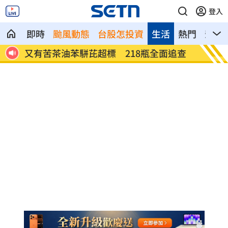
登入
即時
颱風動態
台股怎投資
生活
熱門
影音
追查
白海豚「海警範圍擴大」 這地恐豪雨炸2
桃猿洋
天
爭