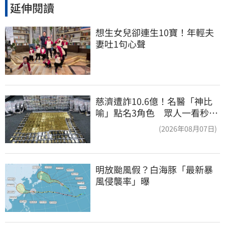
延伸閱讀
想生女兒卻連生10寶！年輕夫
妻吐1句心聲
慈濟遭詐10.6億！名醫「神比
喻」點名3角色 眾人一看秒懂
讚：好傳神
(2026年08月07日)
明放颱風假？白海豚「最新暴
風侵襲率」曝