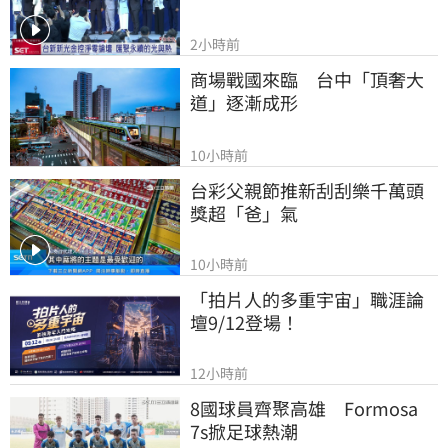
2小時前
商場戰國來臨　台中「頂奢大
道」逐漸成形
10小時前
台彩父親節推新刮刮樂千萬頭
獎超「爸」氣
10小時前
「拍片人的多重宇宙」職涯論
壇9/12登場！
12小時前
8國球員齊聚高雄　Formosa 
7s掀足球熱潮