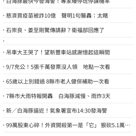
白海豚最快今發海警！專家曝停班停課機率
慈濟買疫苗被詐10億 聲明1句醫轟：太瞎
石崇良、姜至剛驚傳請辭？衛福部回應了
吊車大王哭了！望新豐車站感謝憶起這瞬間
9/7充公！5張千萬發票沒人領 地點一次看
65歲以上別錯過 8縣市老人健保補助一次看
7縣市大雨特報開轟 白海豚減慢、雨炸3天
新／白海豚逼近！氣象署宣布14:30發海警
99萬股東心碎！外資開殺第一是「它」 狠砍5.1萬張
股價重挫近5%