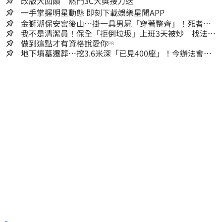
改版大回饋 熱門3C大獎接力送
一手掌握明星動態 即刻下載娛樂星聞APP
金獅湖保安宮後山…掛一具男屍「穿著整齊」！死者身
份曝
我不是清潔員！保全「拒倒垃圾」上班3天被炒 找法院
討公道結果出爐
做到這點才有資格說愛你
PR
地下墳墓遷葬…挖3.6米深「已見400座」！今辦法會安
撫祖先