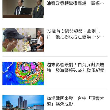
油案政策轉彎遭轟爆 衛福部
回應了
73歲首次過父親節、拿到卡
片 他拄拐杖找亡妻淚：今天
好多人來幫我慶祝
週末影響最劇！白海豚對流增
強 發海警將破68年颱風紀錄
商場戰國來臨 台中「頂奢大
道」逐漸成形