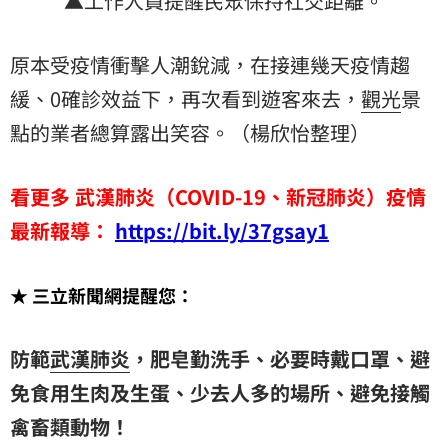
▲工作人員提醒民眾保持社交距離。
原本受疫情衝擊人潮銳減，在接連幾天疫情趨
緩、0確診效益下，再次看到遊客來去，
觀光
景
點的業者總算露出笑容。（楊欣怡整理）
看更多 武漢肺炎（COVID-19、新冠肺炎）疫情
最新報導：
https://bit.ly/37gsay1
★ 三立新聞網提醒您：
防範
武漢肺炎
，肥皂勤洗手、必要時戴口罩、避
免食用生肉及生蛋、少去人多的場所、避免接觸
禽畜類動物！