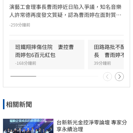
演藝工會理事長曹雨婷近日陷入爭議，知名音樂
人許常德再度發文質疑，認為曹雨婷在面對質疑
時，不應反問資深藝人池秋美關於田路路協助的
-259分鐘前
問題，而應正面說明工會工作成果與資源運用。
許常德強調，理事長肩負照顧會員權益的責任，
外界關注工會運作屬合理公共討論，核心在於工
班鐵翔摔傷住院　妻控曹
田路路批不配當
會是否善盡職責，而非轉移焦點至個別藝人身
雨婷包6百元紅包
長　曹雨婷不忍
上。由於曹雨婷曾主動表示協助田路路，隨後引
-168分鐘前
39分鐘前
發外界檢視工會作為，許常德呼籲曹雨婷應公開
說明近年會務內容，包括會費、企業贊助與政府
補助等經費運用情形，確保財務透明公開，才能
真正獲取會員信任並提升工會公信力，讓演藝人
員權益獲得實質保障與完善照顧。
相關新聞
台新新光金控淨零論壇 專家分
享永續治理