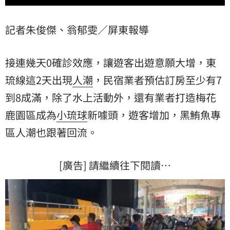
記者朱俊傑、翁郁雯／屏東報導
接連幾天0確診效應，讓遊客出遊意願大增，東
琉線這2天出現
人潮
，民宿業者預估訂房至少有7
到8成滿，除了水上活動外，還有業者打造梅花
鹿園區成為
小琉球
新噱頭，遊客增加，黑鮪魚專
區人潮也跟著回流。
[廣告] 請繼續往下閱讀…