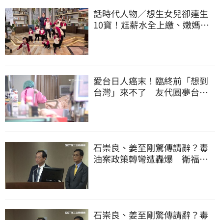
話時代人物／想生女兒卻連生
10寶！尪薪水全上繳、嫩媽吐
心聲：不生了
愛台日人癌末！臨終前「想到
台灣」來不了 友代圓夢台人
紅了眼眶
石崇良、姜至剛驚傳請辭？毒
油案政策轉彎遭轟爆 衛福部
回應了
石崇良、姜至剛驚傳請辭？毒