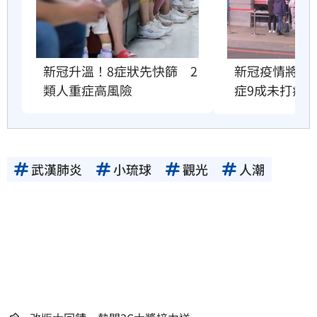
新冠升溫！8症狀先快篩　2
新冠疫情將衝
類人重症高風險
症9成未打疫
武漢肺炎
小琉球
觀光
人潮