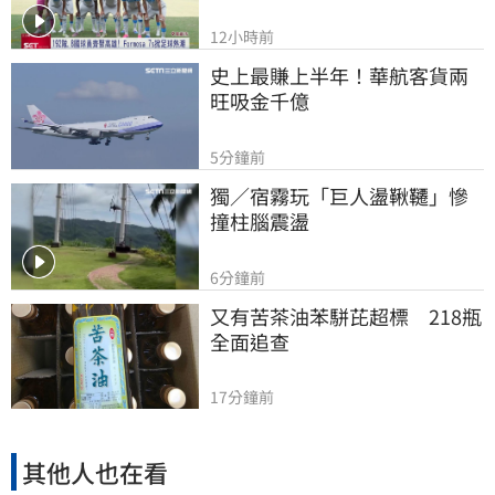
12小時前
史上最賺上半年！華航客貨兩
旺吸金千億
5分鐘前
獨／宿霧玩「巨人盪鞦韆」慘
撞柱腦震盪
6分鐘前
又有苦茶油苯駢芘超標　218瓶
全面追查
17分鐘前
其他人也在看