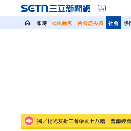
即時
颱風動態
台股怎投資
社會
熱
別只喝牛奶！「1神飲」助眠又抗大腦退
82歲武打巨星近況曝光 本人認狀況不
薔薔父親節曬富爸 白髮赤腳造型意外
國壽連10年承作學保 這天開放網路投
原本很討厭小S 家長曝「1舉動」改觀
獨／楊光友批工會帳亂七八糟 曹雨婷