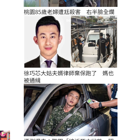
桃園85歲老婦遭尪殺害　右半臉全爛
徐巧芯大姑夫婿律師棄保跑了　媽也
被通緝