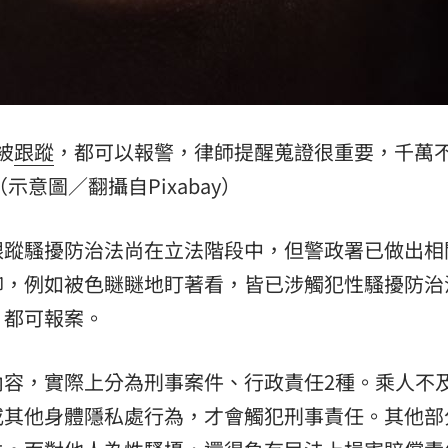
場！
10:30
熱潮
10:00
15
被
跟蹤
，都可以報警，律師提醒蒐證很重要，千萬
示意圖／翻攝自Pixabay）
跟蹤騷擾防治法尚在立法階段中，但警政署已做出相
抑，例如被色瞇瞇地盯著看，皆已涉觸犯性騷擾防治
，都可報案。
內容，實際上分為刑事案件、行政責任2種。乘人不
或其他身體隱私處行為，才會觸犯刑事責任。其他部