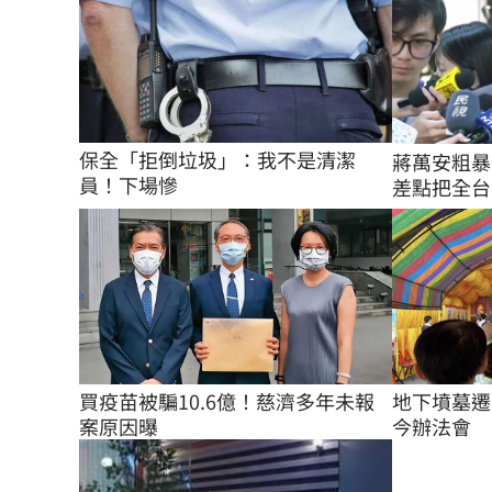
保全「拒倒垃圾」：我不是清潔
蔣萬安粗暴
員！下場慘
差點把全台
買疫苗被騙10.6億！慈濟多年未報
地下墳墓遷葬
案原因曝
今辦法會