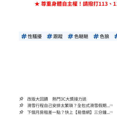
★ 尊重身體自主權！請撥打113、1
性騷擾
跟蹤
色瞇瞇
色狼
改版大回饋 熱門3C大獎接力送
滑雪行程自己安排太繁瑣？全包式滑雪假期...
PR
下個月房租差一點？快上【易借網】三分鐘...
PR