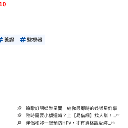
10
蒐證
監視器
追蹤訂閱娛樂星聞 給你最即時的娛樂星鮮事
臨時需要小額週轉？上【易借網】找人幫！...
PR
伴侶和妳一起預防HPV，才有資格說愛妳...
PR