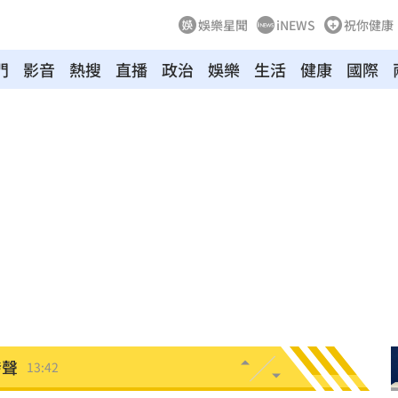
娛樂星聞
iNEWS
祝你健康
門
影音
熱搜
直播
政治
娛樂
生活
健康
國際
化
14:01
太好
13:56
爆紅
13:49
保
13:43
13:43
發聲
13:42