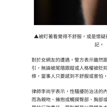
「拍片人的多重宇宙」職涯論壇9/12登
8國球員齊聚高雄 Formosa 7s掀足球
理想混蛋號召粉絲跨海追星吃美食！
18:
▲被盯著看覺得不舒服，或是懷疑
記。（
對於女網友的遭遇，警方表示雖然
引，無論被尾隨跟蹤或人格權被貶
條，當事人只要感到不舒服或害怕
律師李尚宇表示，性騷擾防治法的
而為親吻、擁抱或觸摸臀部、胸部