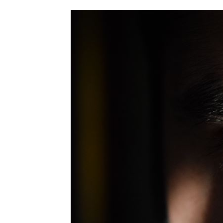
「小飛機」失控撞民宅！肇事玩家疑落
本週超夯光通訊 AAOI進補台股3強
13:
女團成員手劇烈顫抖 韓網：身體恐出
台中男發酒瘋遭管束！尿在警察身上下
台灣彩券開獎直播中
20:31
LIVE三立+24小時直播
15:27
三立iNEWS新聞台線上直播
18:00
AI時代！威力馬導入智慧營運系統提升
商場戰國來臨 台中「頂奢大道」逐漸
台彩父親節推新刮刮樂千萬頭獎超「爸