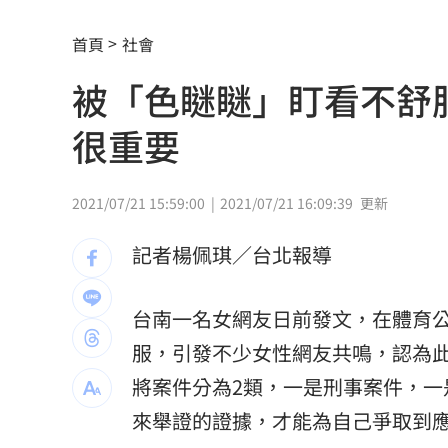
齊豫被調侃躲歌王！本人高EQ回應奪亞
首頁
社會
喜曬超音波照！北影影后李亦捷懷孕了
被「色瞇瞇」盯看不舒
洛杉磯空廚爆食安危機 主管逼洗蛆蟲
很重要
蘇震洋追星衝上舞台被保鑣抓走！真相
蔡依珊撕掉完美標籤 首度認：我也會
2021/07/21 15:59:00
2021/07/21 16:09:39
更新
新／颱風逼近！7地區明午前達停班課標
記者楊佩琪／台北報導
爆性招待裁判醜聞！韓國足協道歉了
13:
台南一名女網友日前發文，在體育
捲不倫、私生飯騷擾風波！黃晸珉憔悴
服，引發不少女性網友共鳴，認為
芒果自由！台南14萬學童午餐「整顆愛
將案件分為2類，一是刑事案件，一
來舉證的證據，才能為自己爭取到
除夕夜母被帶走？兒上署長室留言：要