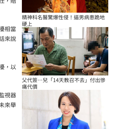
任，賠
精神科名醫驚爆性侵！逼男病患跪地
硬上
擾相當
話來說
擾，以
父代簽…兒「14天教召不去」付出慘
痛代價
監視器
未來舉