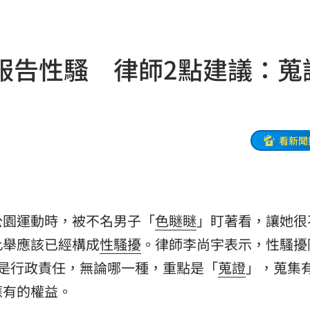
軍
13:37
13:33
服告性騷 律師2點建議：蒐
餐具
13:23
曝光
13:22
崩潰
13:21
看新聞
準
13:17
16
公園運動時，被不名男子「
色瞇瞇
」盯著看，讓她很
現身
13:04
此舉應該已經構成
性騷擾
。律師李尚宇表示，性騷擾
文」
13:00
是行政責任，無論哪一種，重點是「
蒐證
」，蒐集
應有的權益。
殺警
13:00