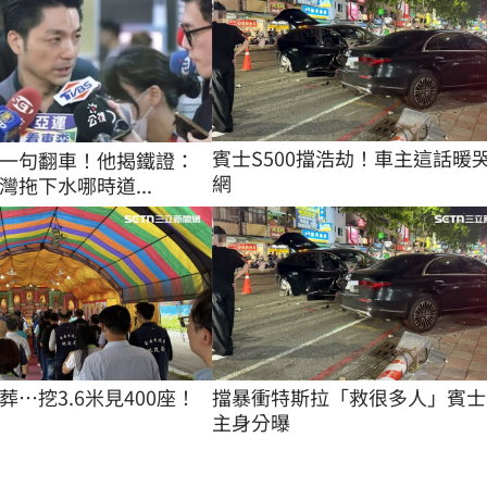
賓士S500擋浩劫！車主這話暖
一句翻車！他揭鐵證：
網
灣拖下水哪時道...
…挖3.6米見400座！
擋暴衝特斯拉「救很多人」賓士
主身分曝