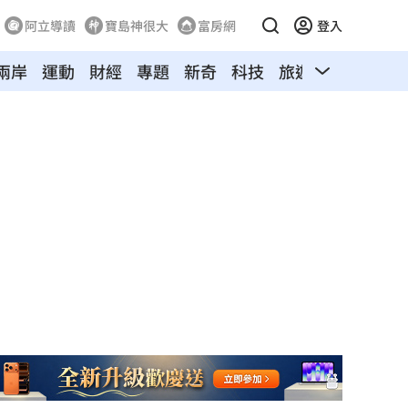
阿立導讀
寶島神很大
富房網
登入
兩岸
運動
財經
專題
新奇
科技
旅遊
汽車
寵物