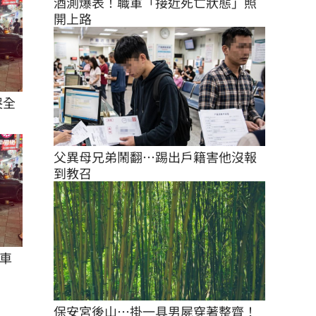
酒測爆表！職軍「接近死亡狀態」照
開上路
哭全
父異母兄弟鬧翻…踢出戶籍害他沒報
到教召
車
保安宮後山…掛一具男屍穿著整齊！