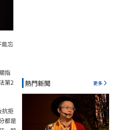
不能忘
關指
法第2
熱門新聞
更多
及抗拒
分都是