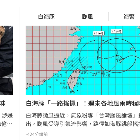
橘貓「阿咪」離家百天　主人祭2
路搖擺」！週末各地風
萬元懸賞
中
白海豚
颱風
海警
1小時前
自癒能力超群？柯P才拄拐杖　
失2分好投　兄弟本季澄
能跳
1小時前
味
白海豚「一路搖擺」！週末各地風雨時程
，涉嫌
白海豚颱風逼近，氣象粉專「台灣颱風論壇」
6億元
出，颱風受導引氣流影響，路徑如海豚跳般搖
層層轉
預計9日通過台灣北方海域。雖然直接籠罩雙
-424分鐘前