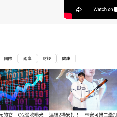
熱潮
10:00
15
國際
兩岸
財經
健康
8元的它　Ｑ2營收曝光
連續2場安打！　林安可掃二壘