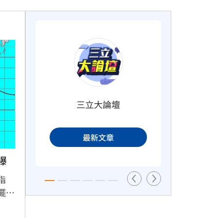
0
跨縣市「送肉粽」碰音樂節！遊客
正面迎煞
1小時前
三立大論壇
隔天
大盤回神誰最猛？18檔台股ETF失
土收復
最新文章
1小時前
曝
指
擺，
北機