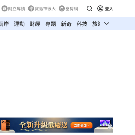
阿立導讀
寶島神很大
富房網
登入
兩岸
運動
財經
專題
新奇
科技
旅遊
汽車
寵物