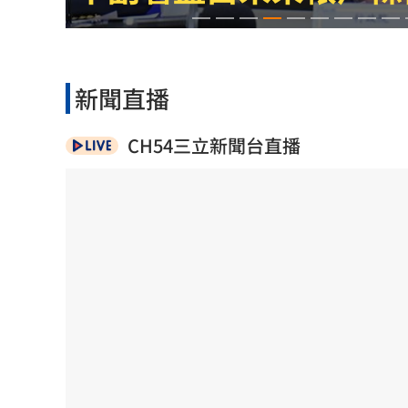
大盤回神誰最猛？18檔台股ETF失土收復
自癒能力超群？柯P才拄拐杖 隔天能跳
新聞直播
兆基債務風暴！李建成遭當庭逮補聲押
CH54三立新聞台直播
父逝世也不敢回家！男殺友後躲深山21
台灣彩券開獎直播中
20:31
LIVE三立+24小時直播
15:27
三立iNEWS新聞台線上直播
18:00
商場戰國來臨 台中「頂奢大道」逐漸
台彩父親節推新刮刮樂千萬頭獎超「爸
「拍片人的多重宇宙」職涯論壇9/12登