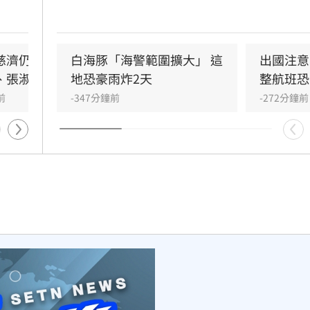
時，不
率較低，但因環流龐大，北台灣仍須嚴防強風
華洗錢
雨。氣象署提醒，週六至週日中南部、宜蘭及
山區降雨機率高，台中以北山區更有豪雨風險
濟仍接機BNT 同框
鍾年晃怒批蔣萬安：你這四
白海豚「海警範圍擴大」 這
出國注意
、張淑芬
年是「偷來的」
地恐豪雨炸2天
整航班恐
前
-90分鐘前
-347分鐘前
-272分鐘前