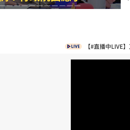
23:07
23:07
禁見
23:05
【#直播中LIV
年
22:55
足
成形
12:00
」氣
12:00
場！
10:30