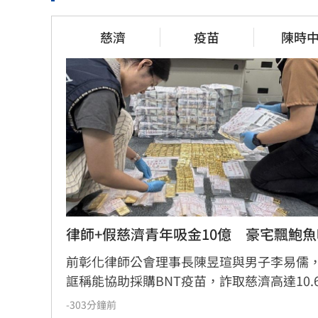
疊單計薪遭控違法　UberEats都說
白海豚「一
了
雨時程曝
慈濟
疫苗
陳時
48分鐘前
55分鐘前
挺蘇巧慧！回顧蔡英文新北寫下1驚
勝騎士7局
人紀錄
清湖首勝
1小時前
1小時前
律師+假慈濟青年吸金10億　豪宅飄鮑魚
前彰化律師公會理事長陳昱瑄與男子李易儒
誆稱能協助採購BNT疫苗，詐取慈濟高達10.
佣金。檢調追查發現，兩人透過購買金條及
-303分鐘前