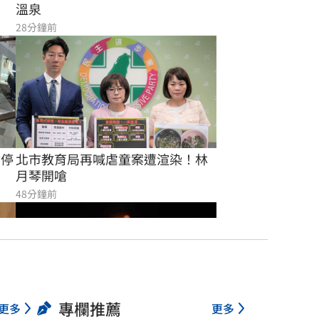
溫泉
28分鐘前
暫停
北市教育局再喊虐童案遭渲染！林
月琴開嗆
48分鐘前
專欄推薦
更多
更多