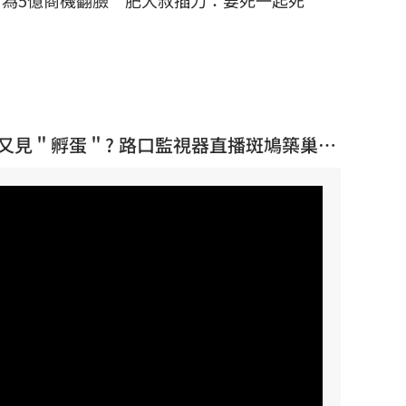
為5億商機翻臉 肥大叔插刀：要死一起死
E】又見＂孵蛋＂? 路口監視器直播斑鳩築巢駐