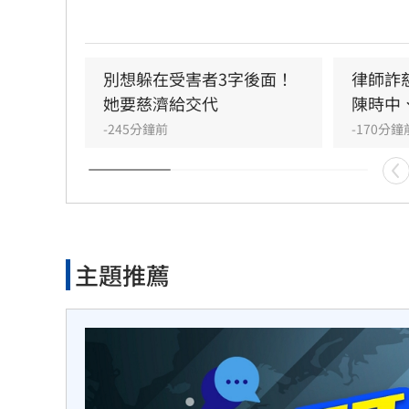
帳隱匿贓款，日前搜索台中豪宅「天空樹」
僅搜出藏於榻榻米下的大量鮑魚，更揭露奢
手法。
別想躲在受害者3字後面！
律師詐慈
她要慈濟給交代
陳時中
-245分鐘前
-170分鐘
主題推薦