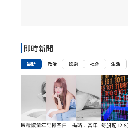
8國球員齊聚高雄 Formosa 7s掀足球
理想混蛋號召粉絲跨海追星吃美食！
18:
即時新聞
最新
政治
娛樂
社會
生活
最遺憾童年記憶空白　禹菡：當年
每股配12.