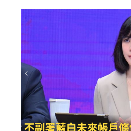
獨／北勢棒球隊穿破鞋拚冠軍 台僑看
南港Lalaport鷹架坍塌！3櫃位暫停營業
疊單計薪遭控違法 UberEats都說了
23
北市教育局再喊虐童案遭渲染！林月琴
白海豚「一路搖擺」！週末各地風雨時
兆基前董座聲押禁見 林佑任200萬交保
橘貓「阿咪」離家百天 主人祭20萬元
跨縣市「送肉粽」碰音樂節！遊客正面
挺蘇巧慧！回顧蔡英文新北寫下1驚人紀
不副署藍白未來帳戶條
勝騎士7局失2分好投 兄弟本季澄清湖