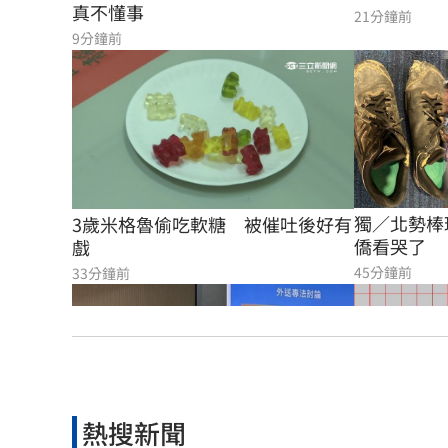
真不懂事
21分鐘前
9分鐘前
獨／北勢棒
3歲米格魯偷吃軟糖　被催吐後好有
僑看哭了
戲
45分鐘前
33分鐘前
熱搜新聞