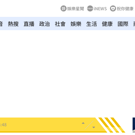
娛樂星聞
iNEWS
祝你健康
音
熱搜
直播
政治
社會
娛樂
生活
健康
國際
趨緩
00:19
懂事
00:12
打點
23:59
23:53
:48