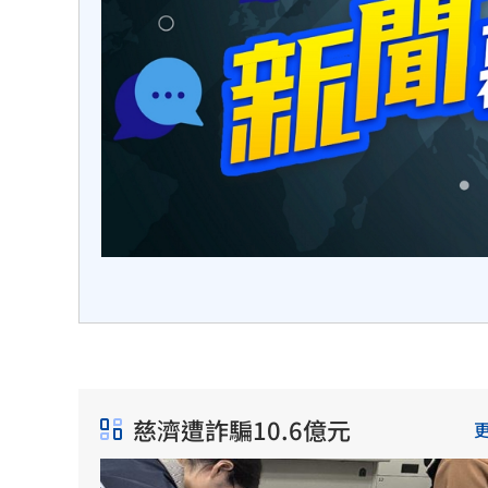
包括去
阻絕演
。
慈濟遭詐騙10.6億元