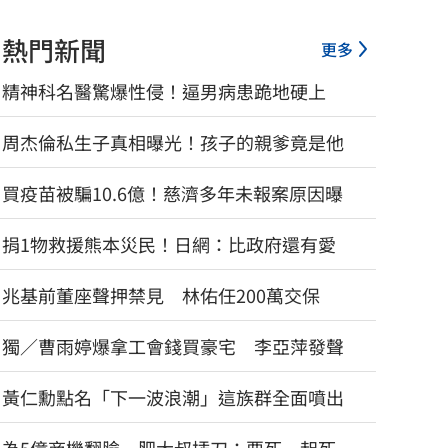
熱門新聞
更多
精神科名醫驚爆性侵！逼男病患跪地硬上
周杰倫私生子真相曝光！孩子的親爹竟是他
買疫苗被騙10.6億！慈濟多年未報案原因曝
捐1物救援熊本災民！日網：比政府還有愛
兆基前董座聲押禁見 林佑任200萬交保
獨／曹雨婷爆拿工會錢買豪宅 李亞萍發聲
黃仁勳點名「下一波浪潮」這族群全面噴出
白海豚「海警範圍擴大」 這