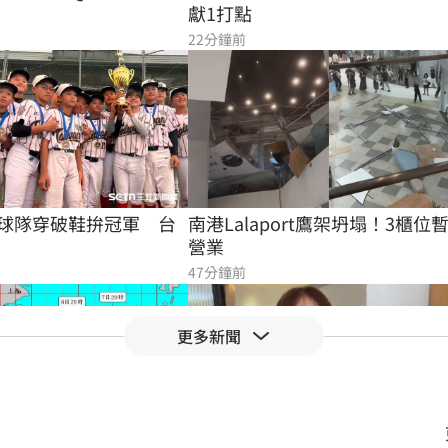
獻1打點
22分鐘前
球隊穿破鞋拚冠軍　台
南港Lalaport鷹架坍塌！3櫃位
營業
47分鐘前
更多新聞