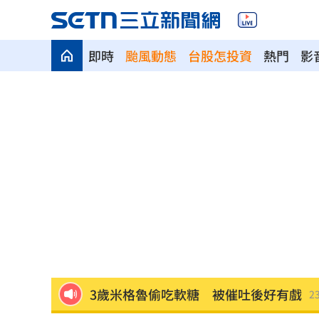
即時
颱風動態
台股怎投資
熱門
影
白海豚颱風擺盪逼近！雨到「這時」才
最遺憾童年記憶空白 禹菡：當年真不
每股配12.8元的它 Ｑ2營收曝光
00:00
連續2場安打！ 林安可掃二壘打貢獻1
歐洲避暑天堂失守！地中海熱到像溫泉
3歲米格魯偷吃軟糖 被催吐後好有戲
23