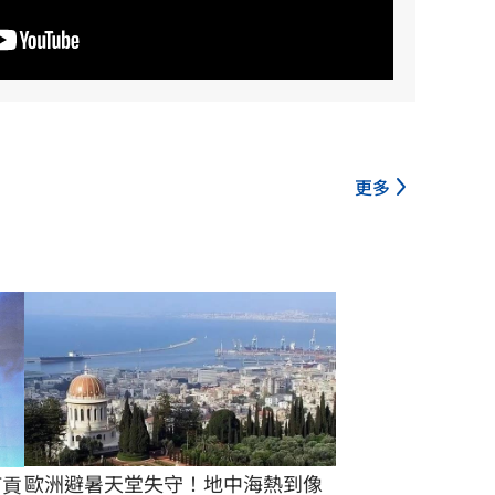
更多
歐洲避暑天堂失守！地中海熱到像
打貢