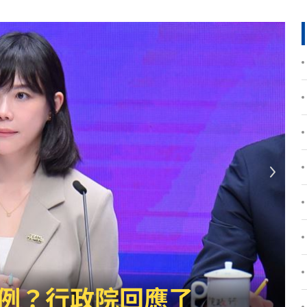
哭了
23:36
23:34
:33
開嗆
23:33
程曝
23:26
23:26
懸賞
23:21
迎煞
23:21
錄
23:18
例？行政院回應了
首勝
23:15