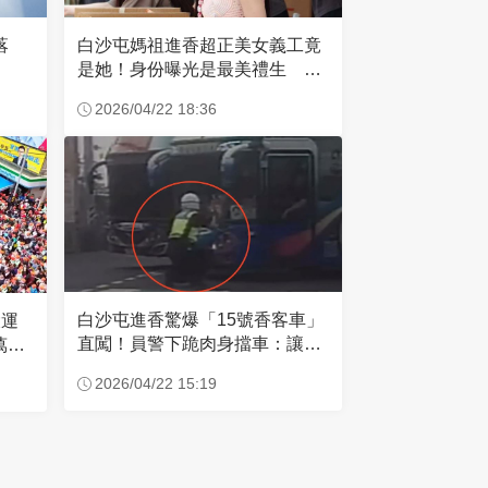
失落
白沙屯媽祖進香超正美女義工竟
是她！身份曝光是最美禮生 一
輩子不結婚
2026/04/22 18:36
白沙屯進香驚爆「15號香客車」
大運
直闖！員警下跪肉身擋車：讓行
萬創
人先過
2026/04/22 15:19