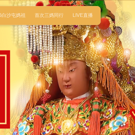
26白沙屯媽祖
首次三媽同行
LIVE直播