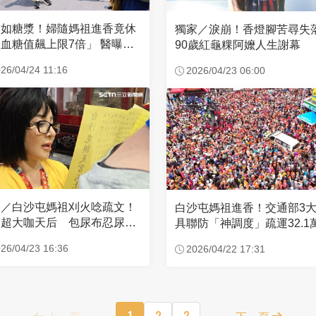
濃如糖漿！婦隨媽祖進香竟休
獨家／淚崩！香燈腳苦尋
血糖值飆上限7倍」 醫曝原
90歲紅龜粿阿嬤人生謝幕
26/04/24 11:16
2026/04/23 06:00
家／白沙屯媽祖刈火唸疏文！
白沙屯媽祖進香！交通部3
超大咖天后 包尿布忍尿5
具聯防「神調度」疏運32.1
時不喊累
新高
26/04/23 16:36
2026/04/22 17:31
上一頁
1
2
3
下一頁