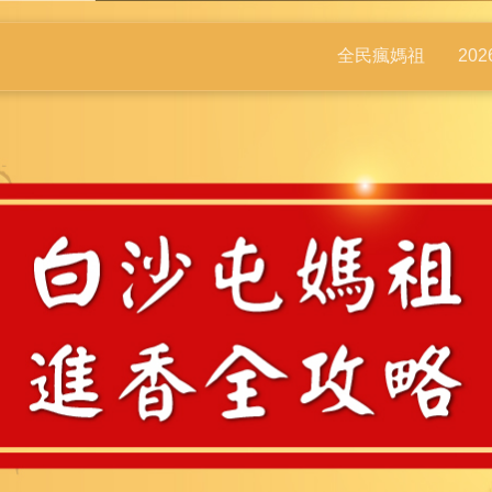
全民瘋媽祖
20