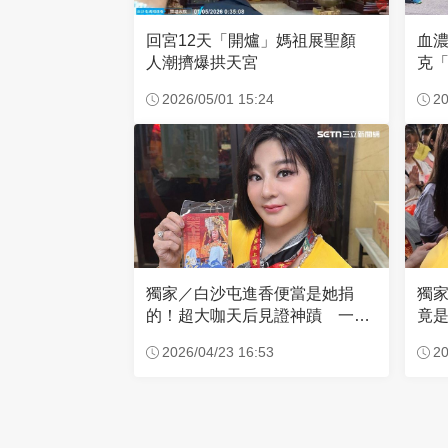
回宮12天「開爐」媽祖展聖顏
血
人潮擠爆拱天宮
克「
因
2026/05/01 15:24
20
獨家／白沙屯進香便當是她捐
獨
的！超大咖天后見證神蹟 一靠
竟是
近媽祖就爆哭
小
2026/04/23 16:53
20