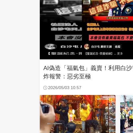
AI偽造「福氣包」義賣！利用白
炸報警：惡劣至極
2026/05/03 10:57