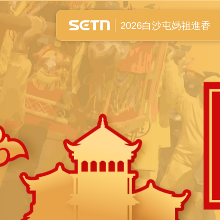
白沙屯媽祖進香全紀錄
2026白沙屯媽祖進香