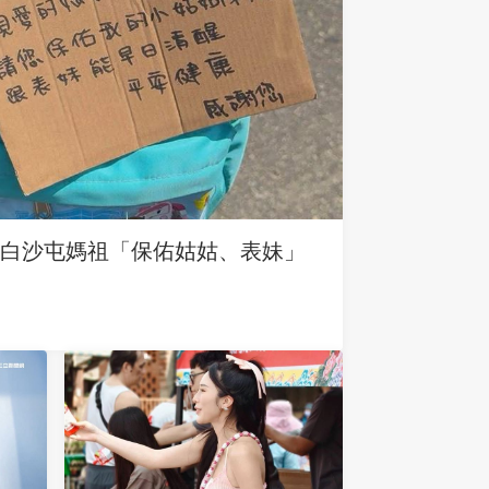
求白沙屯媽祖「保佑姑姑、表妹」