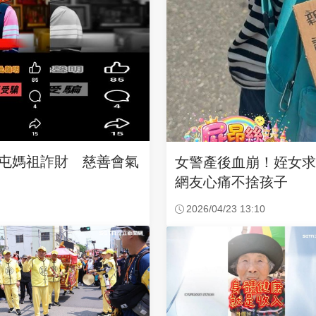
沙屯媽祖詐財 慈善會氣
女警產後血崩！姪女
網友心痛不捨孩子
2026/04/23 13:10