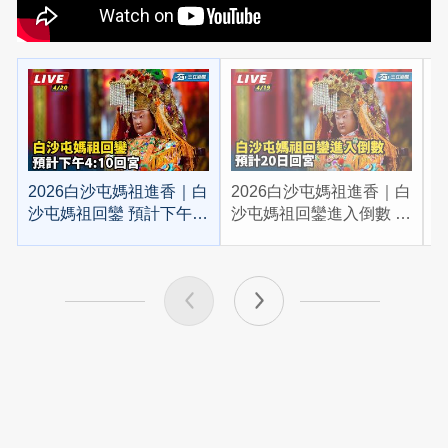
2026白沙屯媽祖進香｜白
2026白沙屯媽祖進香｜白
2
沙屯媽祖回鑾 預計下午
沙屯媽祖回鑾進入倒數 預
4:10回宮
計20日回宮