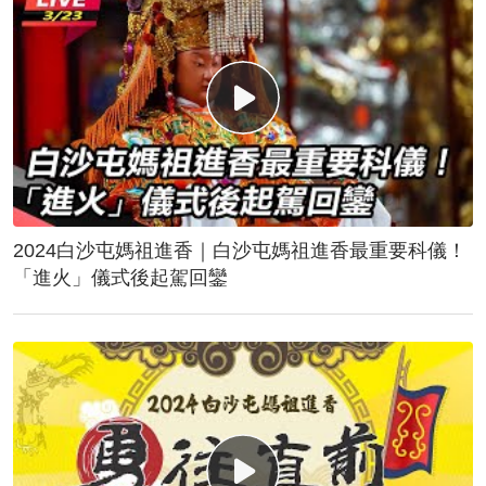
2024白沙屯媽祖進香｜白沙屯媽祖進香最重要科儀！
「進火」儀式後起駕回鑾