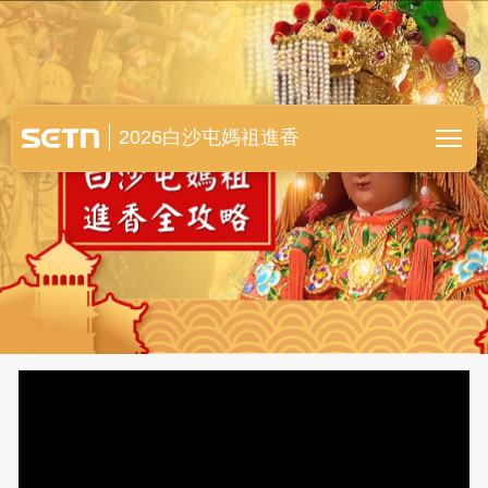
白沙屯媽祖進香全紀錄
2026白沙屯媽祖進香