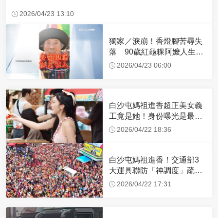
2026/04/23 13:10
獨家／淚崩！香燈腳苦尋失
落 90歲紅龜粿阿嬤人生謝
幕
2026/04/23 06:00
白沙屯媽祖進香超正美女義
工竟是她！身份曝光是最美
禮生 一輩子不結婚
2026/04/22 18:36
白沙屯媽祖進香！交通部3
大運具聯防「神調度」疏運
32.1萬創新高
2026/04/22 17:31