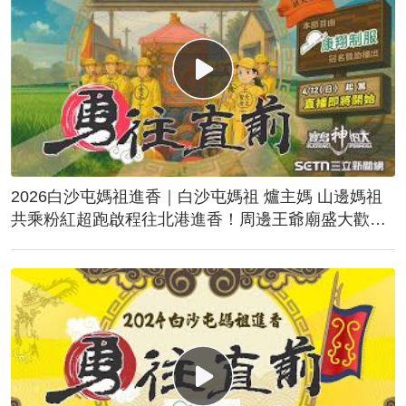
2026白沙屯媽祖進香｜白沙屯媽祖 爐主媽 山邊媽祖
共乘粉紅超跑啟程往北港進香！周邊王爺廟盛大歡
送！