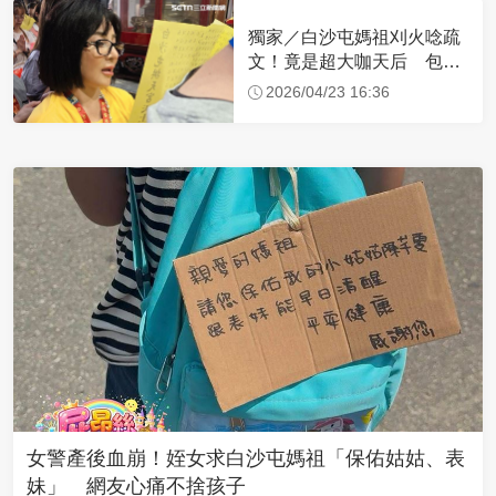
獨家／白沙屯媽祖刈火唸疏
文！竟是超大咖天后 包尿
布忍尿5小時不喊累
2026/04/23 16:36
女警產後血崩！姪女求白沙屯媽祖「保佑姑姑、表
妹」 網友心痛不捨孩子