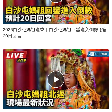
2026白沙屯媽祖進香｜白沙屯媽祖回鑾進入倒數 預計
20日回宮