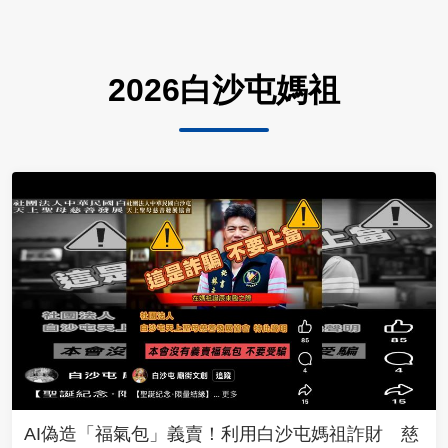
2026白沙屯媽祖
AI偽造「福氣包」義賣！利用白沙屯媽祖詐財 慈