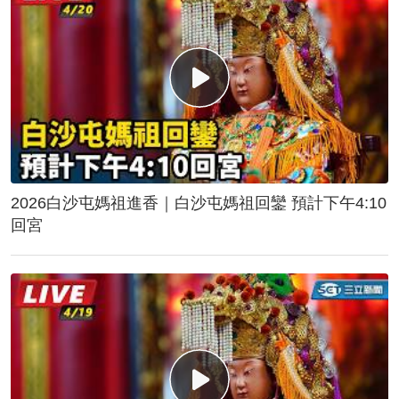
2026白沙屯媽祖進香｜白沙屯媽祖回鑾 預計下午4:10
回宮