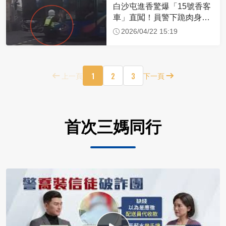
白沙屯進香驚爆「15號香客
車」直闖！員警下跪肉身擋
車：讓行人先過
2026/04/22 15:19
1
2
3
上一頁
下一頁
首次三媽同行