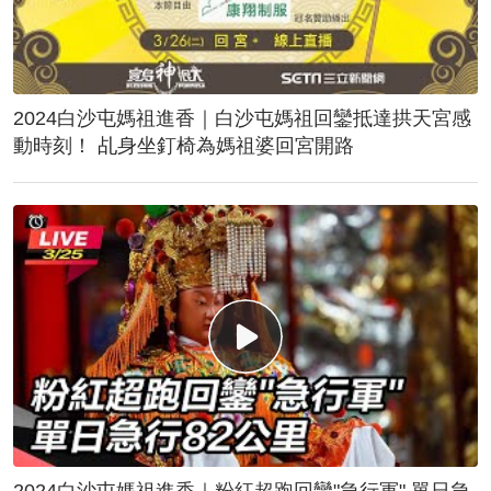
2024白沙屯媽祖進香｜白沙屯媽祖回鑾抵達拱天宮感
動時刻！ 乩身坐釘椅為媽祖婆回宮開路
2024白沙屯媽祖進香｜粉紅超跑回鑾"急行軍" 單日急