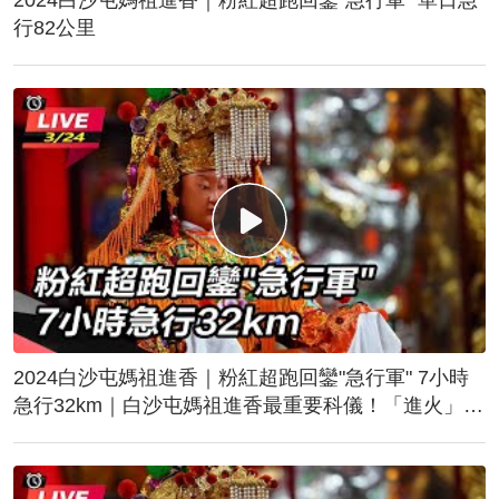
行82公里
2024白沙屯媽祖進香｜粉紅超跑回鑾"急行軍" 7小時
急行32km｜白沙屯媽祖進香最重要科儀！「進火」儀
式後起駕回鑾