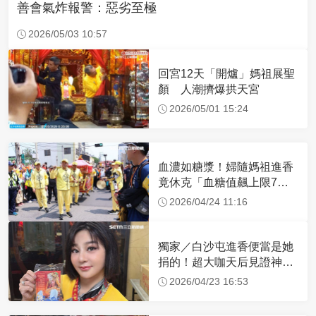
善會氣炸報警：惡劣至極
2026/05/03 10:57
回宮12天「開爐」媽祖展聖
顏 人潮擠爆拱天宮
2026/05/01 15:24
血濃如糖漿！婦隨媽祖進香
竟休克「血糖值飆上限7
倍」 醫曝原因
2026/04/24 11:16
獨家／白沙屯進香便當是她
捐的！超大咖天后見證神
蹟 一靠近媽祖就爆哭
2026/04/23 16:53