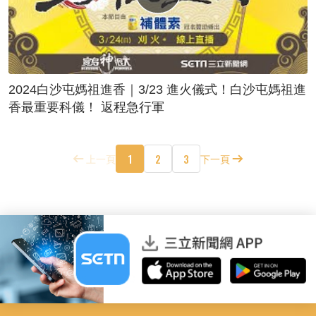
2024白沙屯媽祖進香｜3/23 進火儀式！白沙屯媽祖進
香最重要科儀！ 返程急行軍
1
2
3
上一頁
下一頁