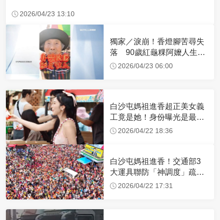
2026/04/23 13:10
獨家／淚崩！香燈腳苦尋失
落 90歲紅龜粿阿嬤人生謝
幕
2026/04/23 06:00
白沙屯媽祖進香超正美女義
工竟是她！身份曝光是最美
禮生 一輩子不結婚
2026/04/22 18:36
白沙屯媽祖進香！交通部3
大運具聯防「神調度」疏運
32.1萬創新高
2026/04/22 17:31