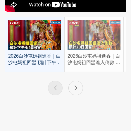
2026白沙屯媽祖進香｜白
2026白沙屯媽祖進香｜白
2
沙屯媽祖回鑾 預計下午
沙屯媽祖回鑾進入倒數 預
4:10回宮
計20日回宮