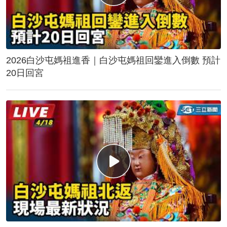
2026白沙屯媽祖進香｜白沙屯媽祖回鑾進入倒數 預計
20日回宮