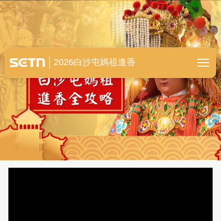
白沙屯媽祖進香全紀錄
2026白沙屯媽祖進香