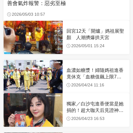
善會氣炸報警：惡劣至極
2026/05/03 10:57
回宮12天「開爐」媽祖展聖
顏 人潮擠爆拱天宮
2026/05/01 15:24
血濃如糖漿！婦隨媽祖進香
竟休克「血糖值飆上限7
倍」 醫曝原因
2026/04/24 11:16
獨家／白沙屯進香便當是她
捐的！超大咖天后見證神
蹟 一靠近媽祖就爆哭
2026/04/23 16:53