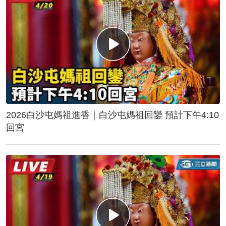
2026白沙屯媽祖進香｜白沙屯媽祖回鑾 預計下午4:10
回宮