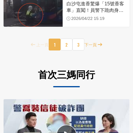
白沙屯進香驚爆「15號香客
車」直闖！員警下跪肉身擋
車：讓行人先過
2026/04/22 15:19
1
2
3
上一頁
下一頁
首次三媽同行