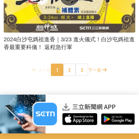
2024白沙屯媽祖進香｜3/23 進火儀式！白沙屯媽祖進
香最重要科儀！ 返程急行軍
1
2
3
上一頁
下一頁