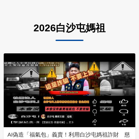
2026白沙屯媽祖
AI偽造「福氣包」義賣！利用白沙屯媽祖詐財 慈