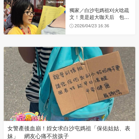
獨家／白沙屯媽祖刈火唸疏
文！竟是超大咖天后 包尿
布忍尿5小時不喊累
2026/04/23 16:36
女警產後血崩！姪女求白沙屯媽祖「保佑姑姑、表
妹」 網友心痛不捨孩子