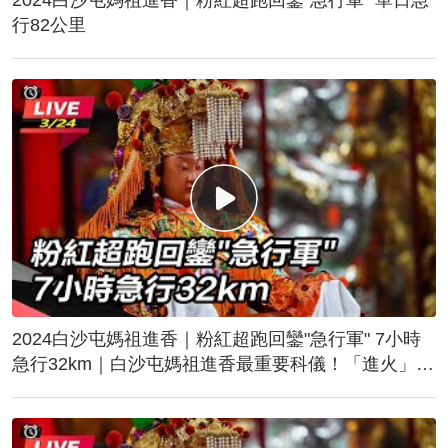
行82公里
2024白沙屯媽祖進香｜粉紅超跑回鑾"急行軍" 7小時
急行32km｜白沙屯媽祖進香最重要科儀！「進火」儀
式後起駕回鑾