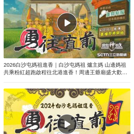
2026白沙屯媽祖進香｜白沙屯媽祖 爐主媽 山邊媽祖
共乘粉紅超跑啟程往北港進香！周邊王爺廟盛大歡
送！