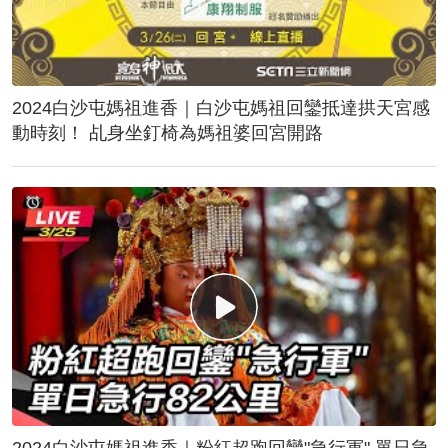
2024白沙屯媽祖進香｜白沙屯媽祖回鑾抵達拱天宮感
動時刻！ 乩身坐釘椅為媽祖婆回宮開路
2024白沙屯媽祖進香｜粉紅超跑回鑾"急行軍" 單日急