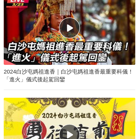
2024白沙屯媽祖進香｜白沙屯媽祖進香最重要科儀！
「進火」儀式後起駕回鑾