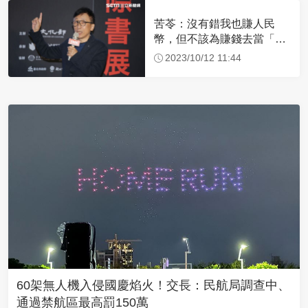
苦苓：沒有錯我也賺人民
幣，但不該為賺錢去當「舔
狗」
2023/10/12 11:44
60架無人機入侵國慶焰火！交長：民航局調查中、
通過禁航區最高罰150萬