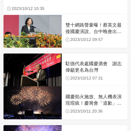
2023/10/12 10:35
雙十網路聲量曝！蔡英文最
後國慶演說、台中晚會出狀
況成焦點
2023/10/12 09:57
駐德代表處國慶酒會 謝志
偉籲更名為台灣
2023/10/12 07:31
國慶焰火施放、無人機表演
現瑕疵！慶籌會「道歉」：
記取教訓、虛心檢討
2023/10/11 20:36