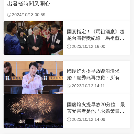
出發省時間又開心
2024/10/13 00:59
國宴指定！《馬祖酒廠》超
越台灣得獎紀錄 馬祖藍眼
淚化身調酒擄獲外賓
2023/10/12 16:00
國慶焰火提早放毀浪漫求
婚！盧秀燕再致歉：所有的
錯台中市府概括承受
2023/10/12 14:11
國慶焰火提早放20分鐘 最
苦受害者是他「求婚策畫半
年全泡湯了」
2023/10/12 14:09