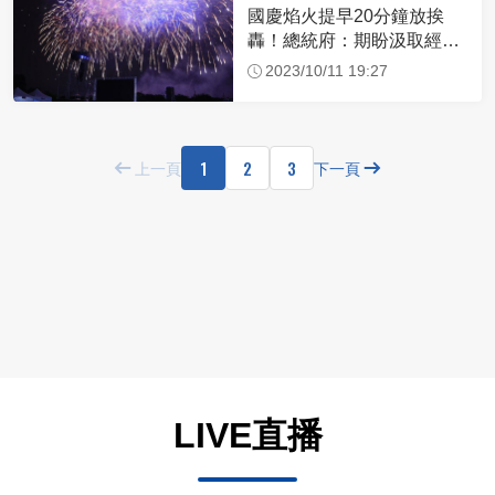
國慶焰火提早20分鐘放挨
轟！總統府：期盼汲取經
驗，未來更為精進
2023/10/11 19:27
1
2
3
上一頁
下一頁
LIVE直播