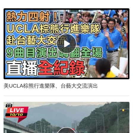
美UCLA棕熊行進樂隊、台藝大交流演出