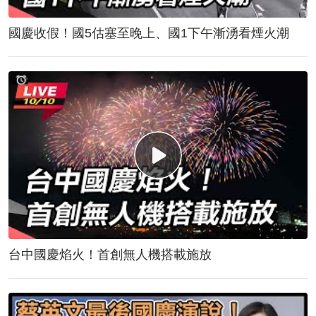
國慶收假！國5估塞至晚上、國1下午漸湧看煙火潮
台中國慶焰火！首創無人機搭載施放