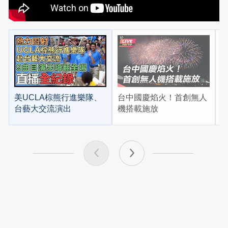
美UCLA棕熊行進樂隊、
台中國慶焰火！首創無人
台藝大交流演出
機搭載施放
上