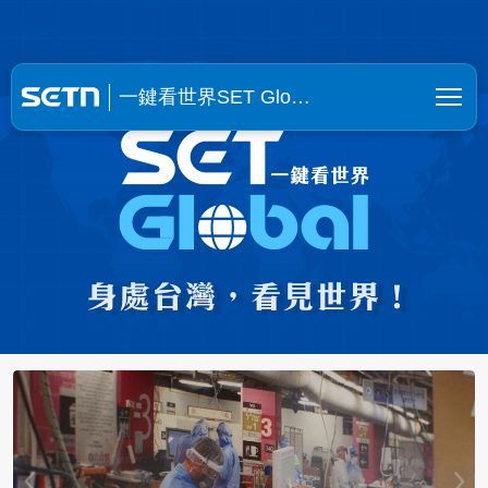
一鍵看世界SET Global | SE
一鍵看世界SET Glo…
【挺進烏克蘭6】貿易額狂飆6成！台廠
抱團合夥填補缺口！