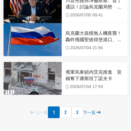
川普先後與澤倫斯基、普丁
通話！討論烏克蘭局勢 談
話內容曝光
2026/07/05 09:41
烏克蘭大規模無人機夜襲！
轟炸俄國聖彼得堡港口、石
油設施
2026/07/04 21:56
俄軍烏東頓內茨克推進 宣
稱奪下康斯坦丁諾夫卡
2026/07/04 17:59
1
2
3
上一頁
下一頁