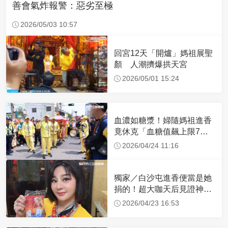
善會氣炸報警：惡劣至極
2026/05/03 10:57
回宮12天「開爐」媽祖展聖
顏 人潮擠爆拱天宮
2026/05/01 15:24
血濃如糖漿！婦隨媽祖進香
竟休克「血糖值飆上限7
倍」 醫曝原因
2026/04/24 11:16
獨家／白沙屯進香便當是她
捐的！超大咖天后見證神
蹟 一靠近媽祖就爆哭
2026/04/23 16:53