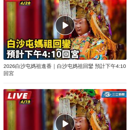
2026白沙屯媽祖進香｜白沙屯媽祖回鑾 預計下午4:10
回宮