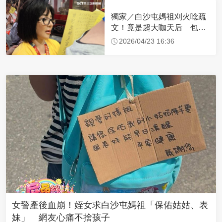
獨家／白沙屯媽祖刈火唸疏
文！竟是超大咖天后 包尿
布忍尿5小時不喊累
2026/04/23 16:36
女警產後血崩！姪女求白沙屯媽祖「保佑姑姑、表
妹」 網友心痛不捨孩子