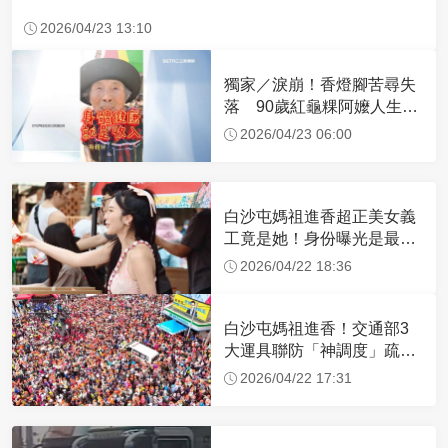
2026/04/23 13:10
獨家／淚崩！香燈腳苦尋失
落 90歲紅龜粿阿嬤人生謝
幕
2026/04/23 06:00
白沙屯媽祖進香超正美女義
工竟是她！身份曝光是最美
禮生 一輩子不結婚
2026/04/22 18:36
白沙屯媽祖進香！交通部3
大運具聯防「神調度」疏運
32.1萬創新高
2026/04/22 17:31