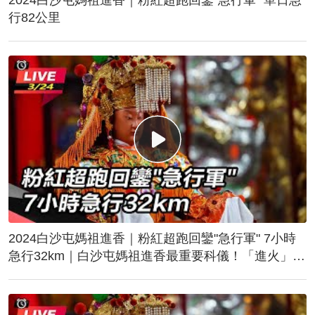
行82公里
2024白沙屯媽祖進香｜粉紅超跑回鑾"急行軍" 7小時
急行32km｜白沙屯媽祖進香最重要科儀！「進火」儀
式後起駕回鑾