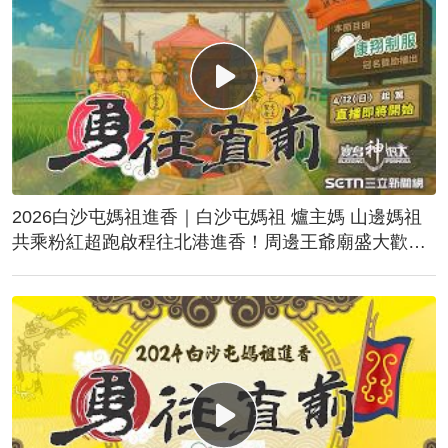
2026白沙屯媽祖進香｜白沙屯媽祖 爐主媽 山邊媽祖
共乘粉紅超跑啟程往北港進香！周邊王爺廟盛大歡
送！