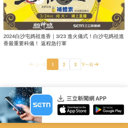
2024白沙屯媽祖進香｜3/23 進火儀式！白沙屯媽祖進
香最重要科儀！ 返程急行軍
1
2
3
上一頁
下一頁