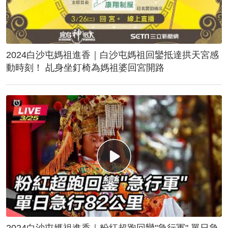
2024白沙屯媽祖進香｜白沙屯媽祖回鑾抵達拱天宮感
動時刻！ 乩身坐釘椅為媽祖婆回宮開路
2024白沙屯媽祖進香｜粉紅超跑回鑾"急行軍" 單日急