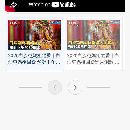
2026白沙屯媽祖進香｜白
2026白沙屯媽祖進香｜白
2
沙屯媽祖回鑾 預計下午
沙屯媽祖回鑾進入倒數 預
4:10回宮
計20日回宮