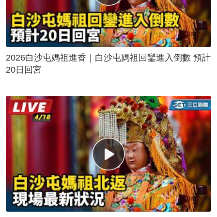
2026白沙屯媽祖進香｜白沙屯媽祖回鑾進入倒數 預計
20日回宮