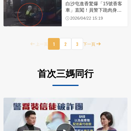
白沙屯進香驚爆「15號香客
車」直闖！員警下跪肉身擋
車：讓行人先過
2026/04/22 15:19
1
2
3
上一頁
下一頁
首次三媽同行