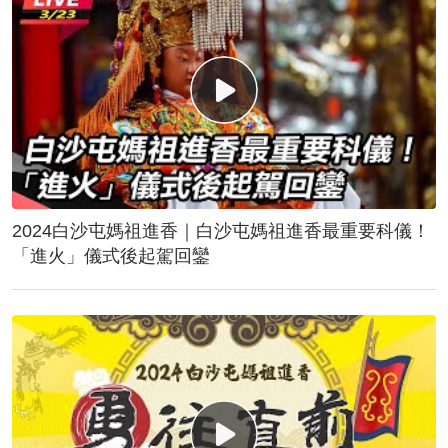
2024白沙屯媽祖進香｜白沙屯媽祖進香最重要科儀！
「進火」儀式後起駕回鑾