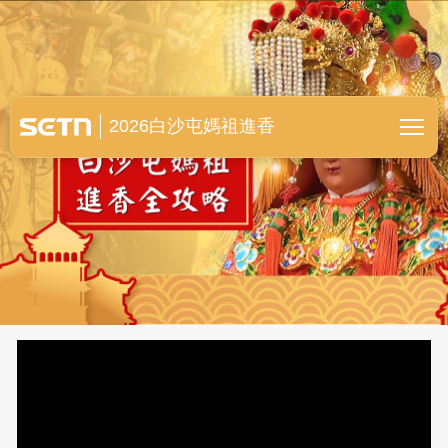
白沙屯媽祖進香全紀錄
2026白沙屯媽祖進香