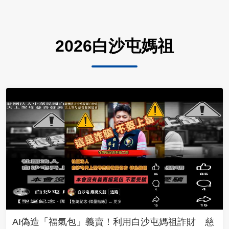
2026白沙屯媽祖
AI偽造「福氣包」義賣！利用白沙屯媽祖詐財 慈