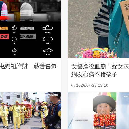
沙屯媽祖詐財 慈善會氣
女警產後血崩！姪女
網友心痛不捨孩子
2026/04/23 13:10