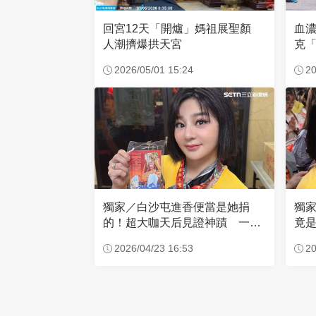
回宮12天「開爐」媽祖展聖顏
血
人潮擠爆拱天宮
克「
因
2026/05/01 15:24
20
獨家／白沙屯進香便當是她捐
獨
的！超大咖天后見證神蹟 一靠
竟是
近媽祖就爆哭
小
2026/04/23 16:53
20