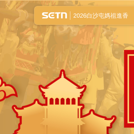
白沙屯媽祖進香全紀錄
2026白沙屯媽祖進香