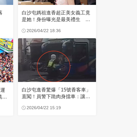
失落
白沙屯媽祖進香超正美女義工竟
是她！身份曝光是最美禮生 一
輩子不結婚
2026/04/22 18:36
白沙屯進香驚爆「15號香客車」
大運
直闖！員警下跪肉身擋車：讓行
萬創
人先過
2026/04/22 15:19