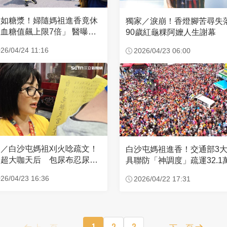
濃如糖漿！婦隨媽祖進香竟休
獨家／淚崩！香燈腳苦尋
血糖值飆上限7倍」 醫曝原
90歲紅龜粿阿嬤人生謝幕
26/04/24 11:16
2026/04/23 06:00
家／白沙屯媽祖刈火唸疏文！
白沙屯媽祖進香！交通部3
超大咖天后 包尿布忍尿5
具聯防「神調度」疏運32.1
時不喊累
新高
26/04/23 16:36
2026/04/22 17:31
上一頁
1
2
3
下一頁