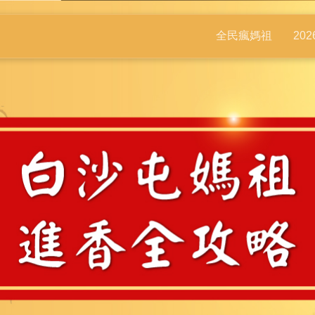
全民瘋媽祖
20