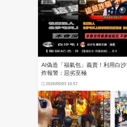
AI偽造「福氣包」義賣！利用白
炸報警：惡劣至極
2026/05/03 10:57