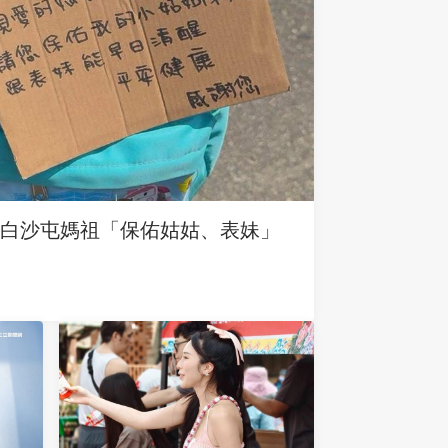
求白沙屯媽祖「保佑姑姑、表妹」