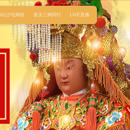
26白沙屯媽祖
首次三媽同行
LIVE直播