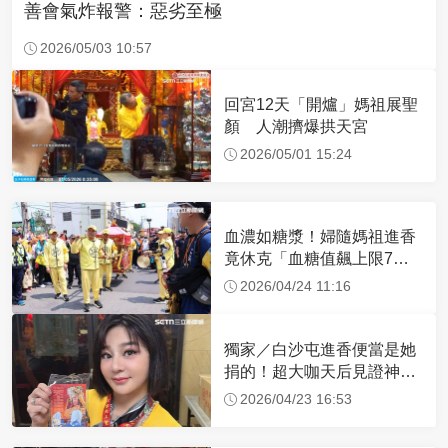
善會氣炸報警：惡劣至極
2026/05/03 10:57
回宮12天「開爐」媽祖展聖
顏 人潮擠爆拱天宮
2026/05/01 15:24
血濃如糖漿！婦隨媽祖進香
竟休克「血糖值飆上限7
倍」 醫曝原因
2026/04/24 11:16
獨家／白沙屯進香便當是她
捐的！超大咖天后見證神
蹟 一靠近媽祖就爆哭
2026/04/23 16:53