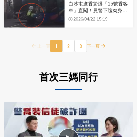
白沙屯進香驚爆「15號香客
車」直闖！員警下跪肉身擋
車：讓行人先過
2026/04/22 15:19
1
2
3
上一頁
下一頁
首次三媽同行