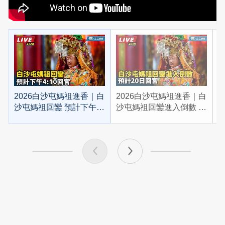
2026白沙屯媽祖進香｜白
2026白沙屯媽祖進香｜白
2
沙屯媽祖回鑾 預計下午
沙屯媽祖回鑾進入倒數 預
4:10回宮
計20日回宮