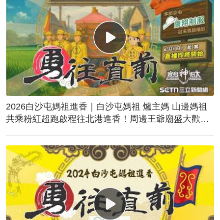
2026白沙屯媽祖進香｜白沙屯媽祖 爐主媽 山邊媽祖
共乘粉紅超跑啟程往北港進香！周邊王爺廟盛大歡
送！