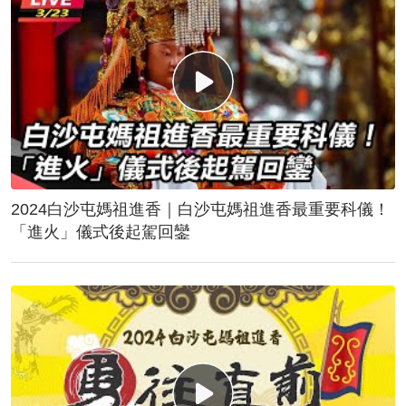
2024白沙屯媽祖進香｜白沙屯媽祖進香最重要科儀！
「進火」儀式後起駕回鑾