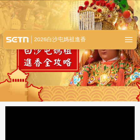
白沙屯媽祖進香全紀錄
2026白沙屯媽祖進香