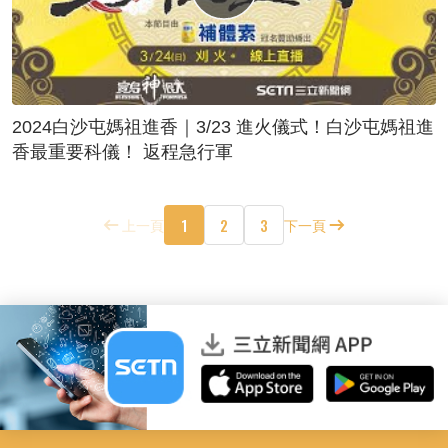
2024白沙屯媽祖進香｜3/23 進火儀式！白沙屯媽祖進
香最重要科儀！ 返程急行軍
1
2
3
上一頁
下一頁