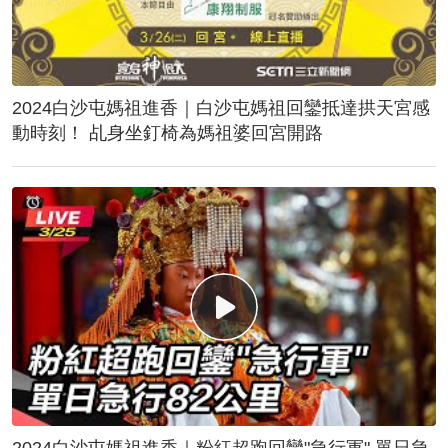
2024白沙屯媽祖進香｜白沙屯媽祖回鑾抵達拱天宮感
動時刻！ 乩身坐釘椅為媽祖婆回宮開路
2024白沙屯媽祖進香｜粉紅超跑回鑾"急行軍" 單日急