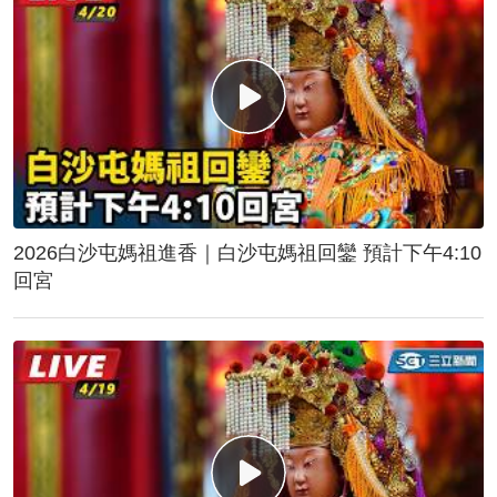
2026白沙屯媽祖進香｜白沙屯媽祖回鑾 預計下午4:10
回宮