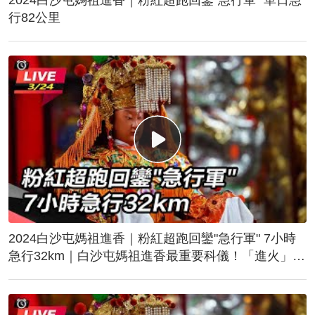
行82公里
2024白沙屯媽祖進香｜粉紅超跑回鑾"急行軍" 7小時
急行32km｜白沙屯媽祖進香最重要科儀！「進火」儀
式後起駕回鑾