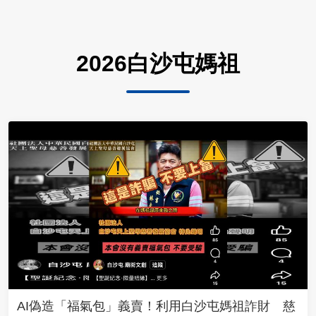
2026白沙屯媽祖
AI偽造「福氣包」義賣！利用白沙屯媽祖詐財 慈