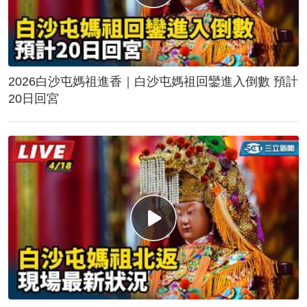
2026白沙屯媽祖進香｜白沙屯媽祖回鑾進入倒數 預計
20日回宮