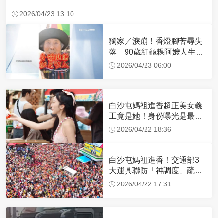
2026/04/23 13:10
獨家／淚崩！香燈腳苦尋失
落 90歲紅龜粿阿嬤人生謝
幕
2026/04/23 06:00
白沙屯媽祖進香超正美女義
工竟是她！身份曝光是最美
禮生 一輩子不結婚
2026/04/22 18:36
白沙屯媽祖進香！交通部3
大運具聯防「神調度」疏運
32.1萬創新高
2026/04/22 17:31