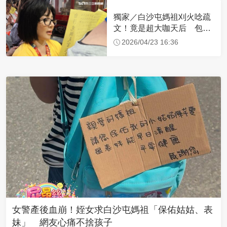
獨家／白沙屯媽祖刈火唸疏
文！竟是超大咖天后 包尿
布忍尿5小時不喊累
2026/04/23 16:36
女警產後血崩！姪女求白沙屯媽祖「保佑姑姑、表
妹」 網友心痛不捨孩子