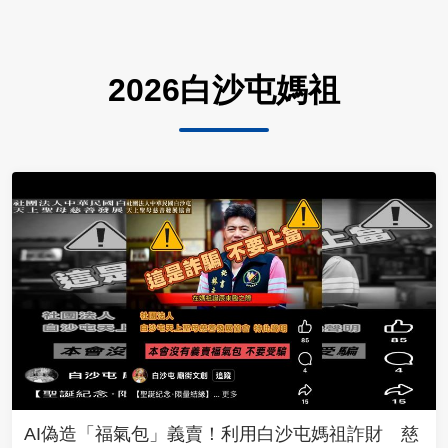
2026白沙屯媽祖
AI偽造「福氣包」義賣！利用白沙屯媽祖詐財 慈