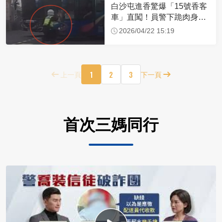
白沙屯進香驚爆「15號香客
車」直闖！員警下跪肉身擋
車：讓行人先過
2026/04/22 15:19
1
2
3
上一頁
下一頁
首次三媽同行