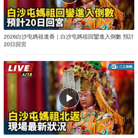
2026白沙屯媽祖進香｜白沙屯媽祖回鑾進入倒數 預計
20日回宮