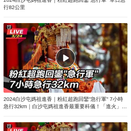
行82公里
2024白沙屯媽祖進香｜粉紅超跑回鑾"急行軍" 7小時
急行32km｜白沙屯媽祖進香最重要科儀！「進火」儀
式後起駕回鑾