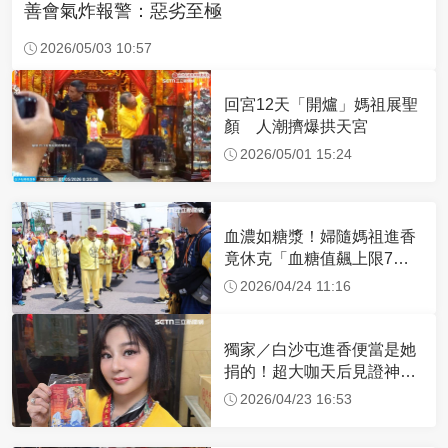
善會氣炸報警：惡劣至極
2026/05/03 10:57
回宮12天「開爐」媽祖展聖
顏 人潮擠爆拱天宮
2026/05/01 15:24
血濃如糖漿！婦隨媽祖進香
竟休克「血糖值飆上限7
倍」 醫曝原因
2026/04/24 11:16
獨家／白沙屯進香便當是她
捐的！超大咖天后見證神
蹟 一靠近媽祖就爆哭
2026/04/23 16:53