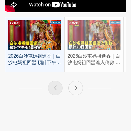
2026白沙屯媽祖進香｜白
2026白沙屯媽祖進香｜白
2
沙屯媽祖回鑾 預計下午
沙屯媽祖回鑾進入倒數 預
4:10回宮
計20日回宮