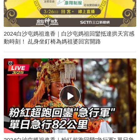
2024白沙屯媽祖進香｜白沙屯媽祖回鑾抵達拱天宮感
動時刻！ 乩身坐釘椅為媽祖婆回宮開路
2024白沙屯媽祖進香｜粉紅超跑回鑾"急行軍" 單日急