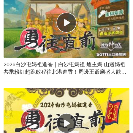
2026白沙屯媽祖進香｜白沙屯媽祖 爐主媽 山邊媽祖
共乘粉紅超跑啟程往北港進香！周邊王爺廟盛大歡
送！