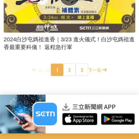
2024白沙屯媽祖進香｜3/23 進火儀式！白沙屯媽祖進
香最重要科儀！ 返程急行軍
1
2
3
上一頁
下一頁