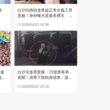
失落
白沙屯媽祖進香超正美女義工竟
是她！身份曝光是最美禮生 一
輩子不結婚
2026/04/22 18:36
白沙屯進香驚爆「15號香客車」
大運
直闖！員警下跪肉身擋車：讓行
萬創
人先過
2026/04/22 15:19