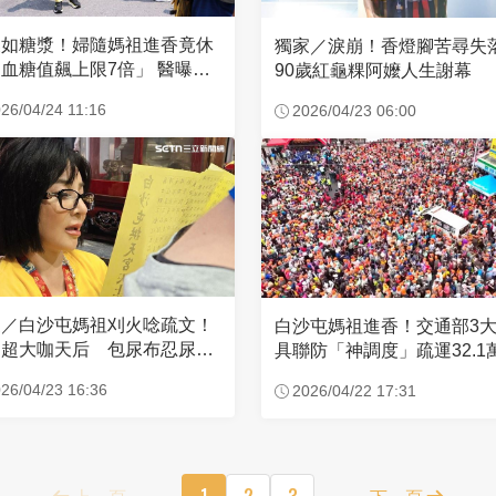
濃如糖漿！婦隨媽祖進香竟休
獨家／淚崩！香燈腳苦尋
血糖值飆上限7倍」 醫曝原
90歲紅龜粿阿嬤人生謝幕
26/04/24 11:16
2026/04/23 06:00
家／白沙屯媽祖刈火唸疏文！
白沙屯媽祖進香！交通部3
超大咖天后 包尿布忍尿5
具聯防「神調度」疏運32.1
時不喊累
新高
26/04/23 16:36
2026/04/22 17:31
上一頁
1
2
3
下一頁