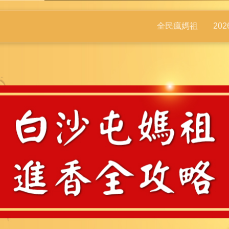
全民瘋媽祖
20