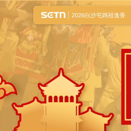
白沙屯媽祖進香全紀錄
2026白沙屯媽祖進香