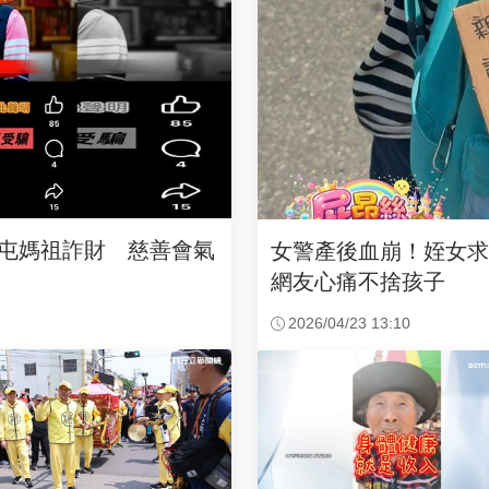
沙屯媽祖詐財 慈善會氣
女警產後血崩！姪女
網友心痛不捨孩子
2026/04/23 13:10