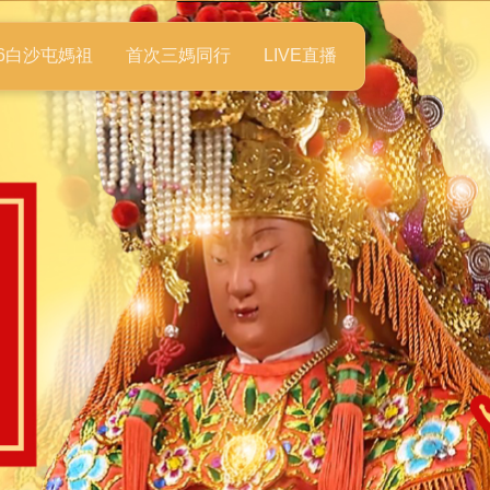
26白沙屯媽祖
首次三媽同行
LIVE直播