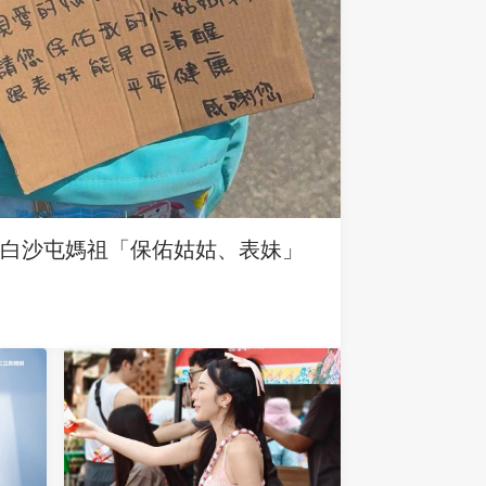
求白沙屯媽祖「保佑姑姑、表妹」