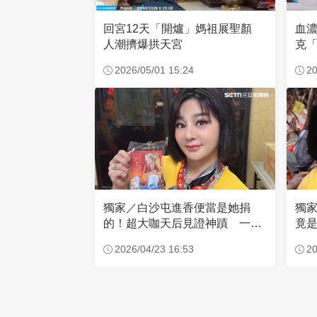
回宮12天「開爐」媽祖展聖顏
血
人潮擠爆拱天宮
克「
因
2026/05/01 15:24
20
獨家／白沙屯進香便當是她捐
獨
的！超大咖天后見證神蹟 一靠
竟是
近媽祖就爆哭
小
2026/04/23 16:53
20