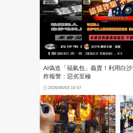
AI偽造「福氣包」義賣！利用白
炸報警：惡劣至極
2026/05/03 10:57