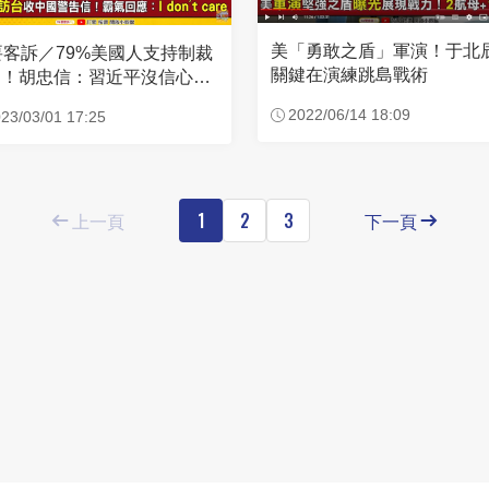
美「勇敢之盾」軍演！于北
要客訴／79%美國人支持制裁
關鍵在演練跳島戰術
國！胡忠信：習近平沒信心成
侵台
2022/06/14 18:09
23/03/01 17:25
上一頁
1
2
3
下一頁