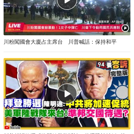
川粉闖國會大廈占主席台 川普喊話：保持和平