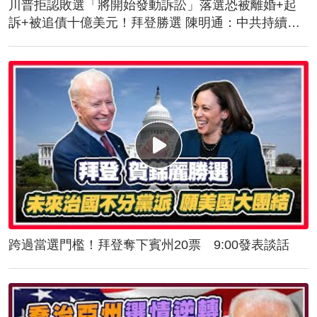
川普拒認敗選「將開始發動訴訟」落選恐被離婚+起
訴+被追債十億美元！拜登勝選 陳明通：中共持續對
台施壓！美軍抵台！傳授突擊舟、快艇滲透作戰
跨過當選門檻！拜登奪下賓州20票 9:00發表談話