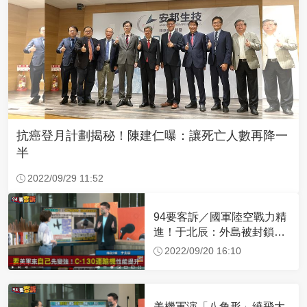
抗癌登月計劃揭秘！陳建仁曝：讓死亡人數再降一
半
2022/09/29 11:52
94要客訴／國軍陸空戰力精
進！于北辰：外島被封鎖可
空中補給
2022/09/20 16:10
美機軍演「八角形」繞飛太