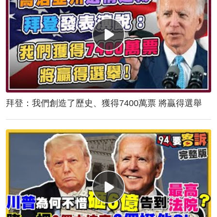
拜登：我們創造了歷史、獲得7400萬票 將贏得選舉