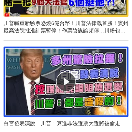
川普喊重新驗票恐燒6億台幣！川普法律戰首勝！賓州
最高法院批准計票暫停！作票陰謀論頻傳…川粉包圍
計票中心！誰說台灣駐美代表蕭美琴與民主黨不熟？
白宮發表演說 川普：算進非法選票大選將被偷走