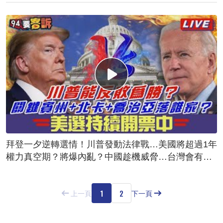
拜登一夕逆轉選情！川普發動法律戰…美國將超過1年
權力真空期？將爆內亂？中國趁機威脅…台灣會有危
險？
1
2
上一頁
下一頁