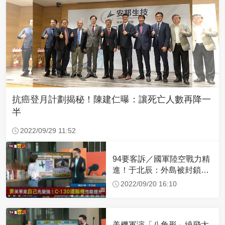
抗癌登月計劃揭秘！陳建仁曝：讓死亡人數再降一
半
2022/09/29 11:52
94要客訴／國軍陸空戰力精
進！于北辰：外島被封鎖可
空中補給
2022/09/20 16:10
美機軍演「八角形」繞飛太