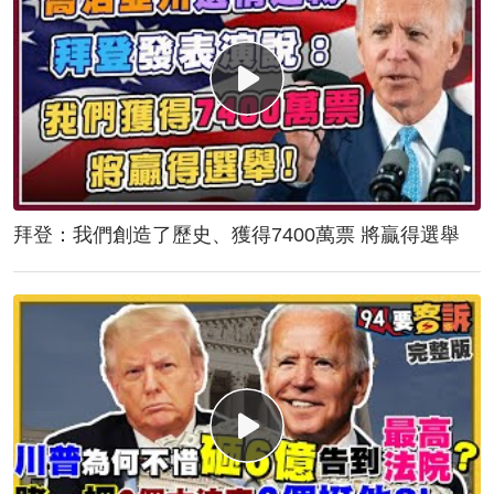
拜登：我們創造了歷史、獲得7400萬票 將贏得選舉