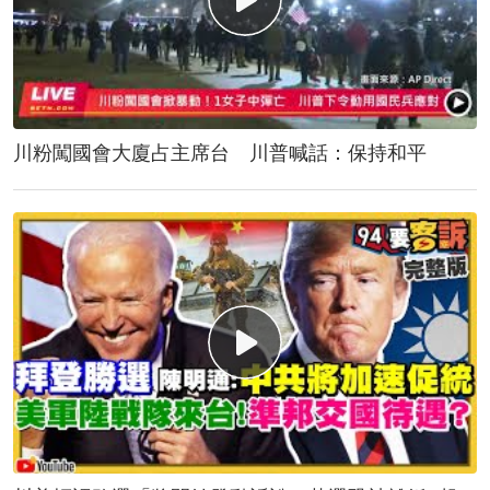
川粉闖國會大廈占主席台 川普喊話：保持和平