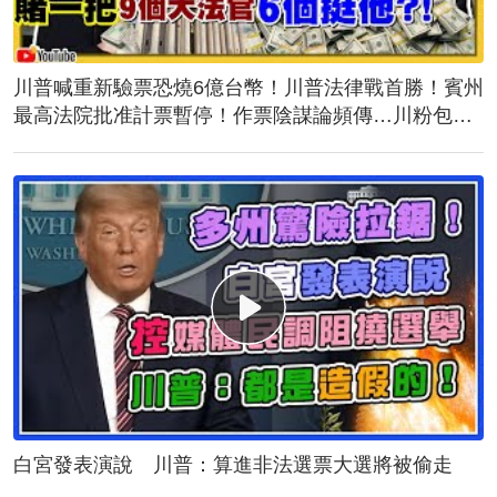
川普喊重新驗票恐燒6億台幣！川普法律戰首勝！賓州
最高法院批准計票暫停！作票陰謀論頻傳…川粉包圍
計票中心！誰說台灣駐美代表蕭美琴與民主黨不熟？
白宮發表演說 川普：算進非法選票大選將被偷走