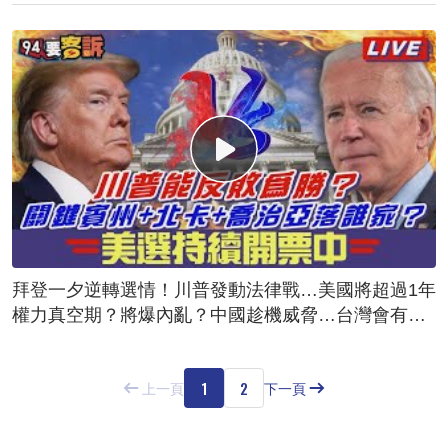
拜登一夕逆轉選情！川普發動法律戰…美國將超過1年
權力真空期？將爆內亂？中國趁機威脅…台灣會有危
險？
1
2
上一頁
下一頁