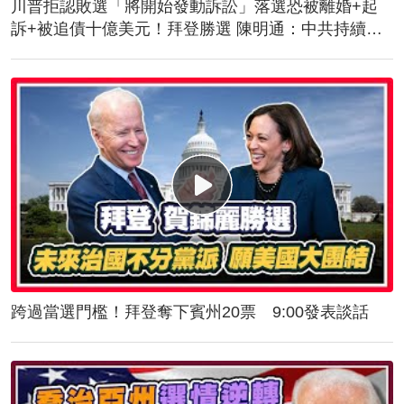
川普拒認敗選「將開始發動訴訟」落選恐被離婚+起
訴+被追債十億美元！拜登勝選 陳明通：中共持續對
台施壓！美軍抵台！傳授突擊舟、快艇滲透作戰
跨過當選門檻！拜登奪下賓州20票 9:00發表談話