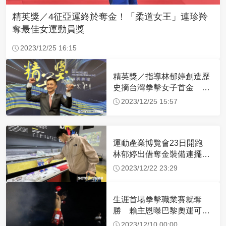
精英獎／4征亞運終於奪金！「柔道女王」連珍羚
奪最佳女運動員獎
2023/12/25 16:15
精英獎／指導林郁婷創造歷
史摘台灣拳擊女子首金 曾
自強獲最佳教練獎
2023/12/25 15:57
運動產業博覽會23日開跑
林郁婷出借奪金裝備連擺放
方式都超講究
2023/12/22 23:29
生涯首場拳擊職業賽就奪
勝 賴主恩曝巴黎奧運可能
是選手生涯最後一舞
2023/12/10 00:00