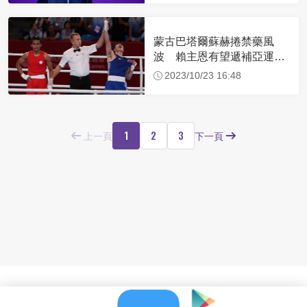
蒙古巴塔爾蘇赫捲禁藥風
波 賴主恩有望遞補亞運拳
擊金牌
2023/10/23 16:48
1
2
3
上一頁
下一頁