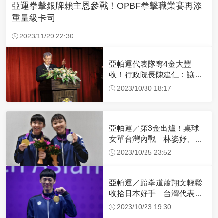
亞運拳擊銀牌賴主恩參戰！OPBF拳擊職業賽再添
重量級卡司
2023/11/29 22:30
亞帕運代表隊奪4金大豐
收！行政院長陳建仁：讓世
界看到了不起的台灣
2023/10/30 18:17
亞帕運／第3金出爐！桌球
女單台灣內戰 林姿妤、田
曉雯「金包銀」
2023/10/25 23:52
亞帕運／跆拳道蕭翔文輕鬆
收拾日本好手 台灣代表本
屆首牌就是金牌
2023/10/23 19:30