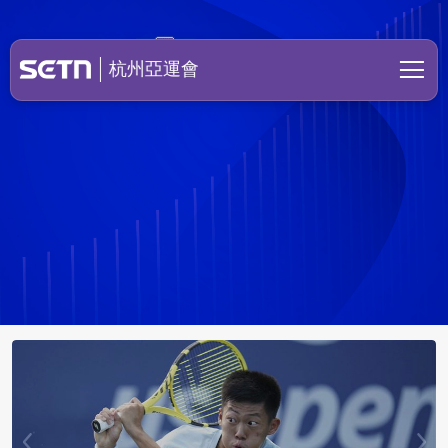
2023亞運|杭州亞運賽程|台灣
杭州亞運會
相隔13年奪牌竟成今年轉捩點 洪健
堯：亞運過後狀態像飛的！