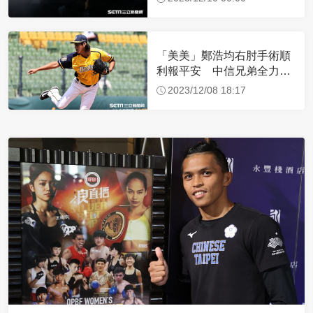
「美美」鄭浩均右肘手術順
利報平安 中信兄弟全力支
持、盼他滿血回歸
2023/12/08 18:17