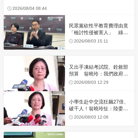
2026/08/04 08:44
民眾黨砍性平教育費理由竟
「檢討性侵被害人」 綠委
怒：我有沒有看錯？
2026/08/03 15:11
又出手凍結考試院、銓敘部
預算 翁曉玲：我們政府超
有錢！
2026/08/03 12:29
小學生赴中交流狂飆27倍、
破千人！翁曉玲扯：陸委會
也在搞統戰
2026/08/03 12:08