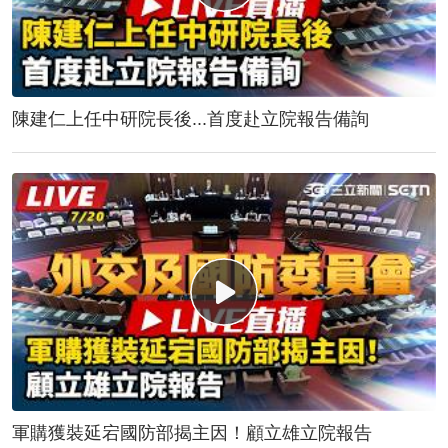
陳建仁上任中研院長後...首度赴立院報告備詢
軍購獲裝延宕國防部揭主因！顧立雄立院報告