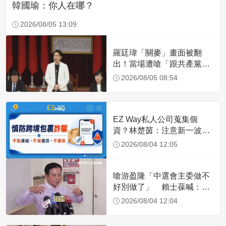
韓國瑜：你人在哪？
2026/08/05 13:09
羅廷瑋「關麥」畫面被翻
出！當場遭嗆「跟共產黨一
樣」 網轟：沒水準
2026/08/05 08:54
EZ Way私人公司蒐集個
資？林楚茵：注意新一波網
軍假訊息
2026/08/04 12:05
嗆游盈隆「中選會主委做不
好別做了」 賴士葆喊：去
看看美國公投
2026/08/04 12:04