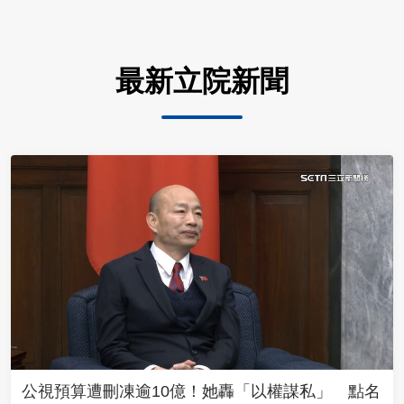
最新立院新聞
公視預算遭刪凍逾10億！她轟「以權謀私」 點名