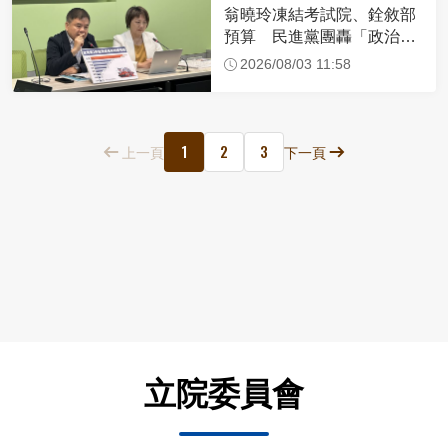
翁曉玲凍結考試院、銓敘部
預算 民進黨團轟「政治報
復」：有點貽笑大方
2026/08/03 11:58
1
2
3
上一頁
下一頁
立院委員會