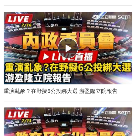
重演亂象？在野擬6公投綁大選 游盈隆立院報告