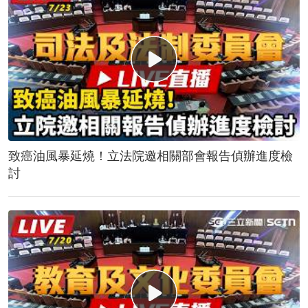
致癌油風暴延燒！立法院邀相關部會報告偵辦進度檢
討