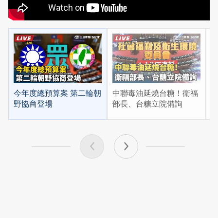
今年度總預算案 第二輪朝
中聯毒油延燒台糖！衛福
漢
野協商登場
部長、台糖立院備詢