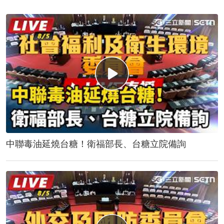
中聯毒油延燒台糖！衛福部長、台糖立院備詢