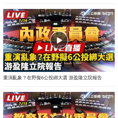
重演亂象？在野擬6公投綁大選 游盈隆立院報告