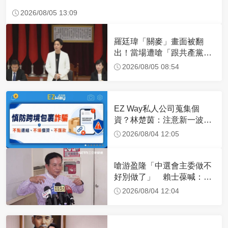
2026/08/05 13:09
羅廷瑋「關麥」畫面被翻
出！當場遭嗆「跟共產黨一
樣」 網轟：沒水準
2026/08/05 08:54
EZ Way私人公司蒐集個
資？林楚茵：注意新一波網
軍假訊息
2026/08/04 12:05
嗆游盈隆「中選會主委做不
好別做了」 賴士葆喊：去
看看美國公投
2026/08/04 12:04