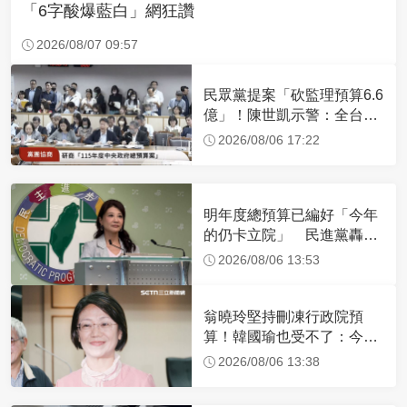
「6字酸爆藍白」網狂讚
2026/08/07 09:57
民眾黨提案「砍監理預算6.6
億」！陳世凱示警：全台灣
37監理站可能關門
2026/08/06 17:22
明年度總預算已編好「今年
的仍卡立院」 民進黨轟：
創史上最荒謬紀錄
2026/08/06 13:53
翁曉玲堅持刪凍行政院預
算！韓國瑜也受不了：今年
剩4個月你思考一下
2026/08/06 13:38