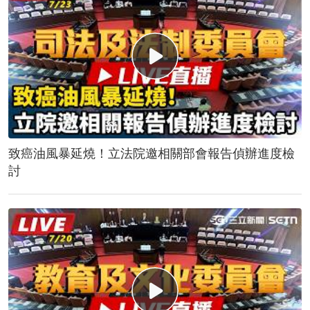
致癌油風暴延燒！立法院邀相關部會報告偵辦進度檢
討