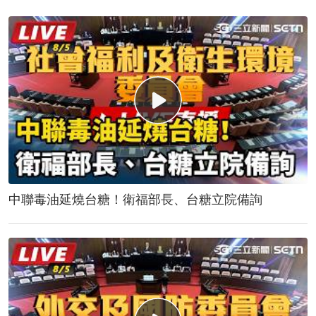
中聯毒油延燒台糖！衛福部長、台糖立院備詢