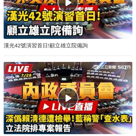
漢光42號演習首日!顧立雄立院備詢