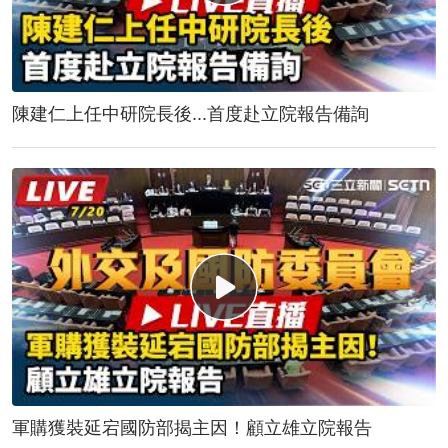
陳建仁上任中研院長後...首度赴立院報告備詢
軍購獲裝延宕國防部揭主因！顧立雄立院報告