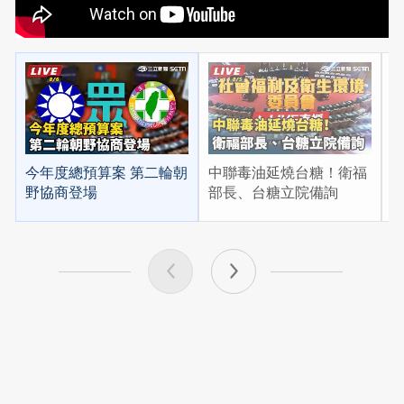
今年度總預算案 第二輪朝
中聯毒油延燒台糖！衛福
漢
野協商登場
部長、台糖立院備詢