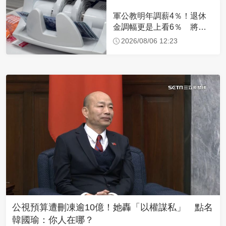
軍公教明年調薪4％！退休
金調幅更是上看6％ 將編
入明年度總預算
2026/08/06 12:23
公視預算遭刪凍逾10億！她轟「以權謀私」 點名
韓國瑜：你人在哪？