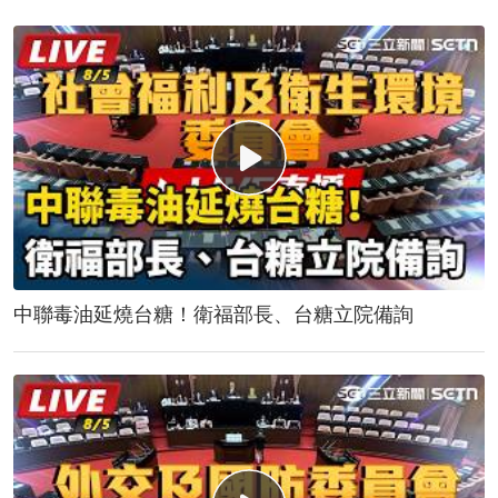
中聯毒油延燒台糖！衛福部長、台糖立院備詢