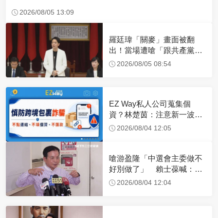
2026/08/05 13:09
羅廷瑋「關麥」畫面被翻
出！當場遭嗆「跟共產黨一
樣」 網轟：沒水準
2026/08/05 08:54
EZ Way私人公司蒐集個
資？林楚茵：注意新一波網
軍假訊息
2026/08/04 12:05
嗆游盈隆「中選會主委做不
好別做了」 賴士葆喊：去
看看美國公投
2026/08/04 12:04