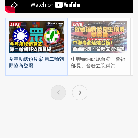
今年度總預算案 第二輪朝
中聯毒油延燒台糖！衛福
漢
野協商登場
部長、台糖立院備詢