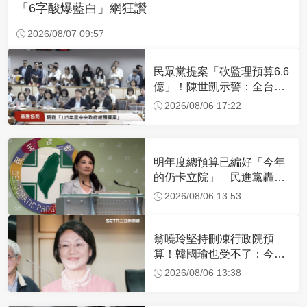
「6字酸爆藍白」網狂讚
2026/08/07 09:57
民眾黨提案「砍監理預算6.6
億」！陳世凱示警：全台灣
37監理站可能關門
2026/08/06 17:22
明年度總預算已編好「今年
的仍卡立院」 民進黨轟：
創史上最荒謬紀錄
2026/08/06 13:53
翁曉玲堅持刪凍行政院預
算！韓國瑜也受不了：今年
剩4個月你思考一下
2026/08/06 13:38