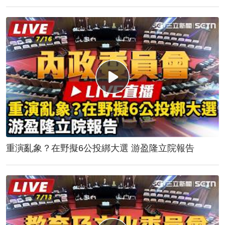
重演亂象？在野擬6公投綁大選 游盈隆立院報告