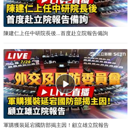
陳建仁上任中研院長後...首度赴立院報告備詢
軍購獲裝延宕國防部揭主因！顧立雄立院報告