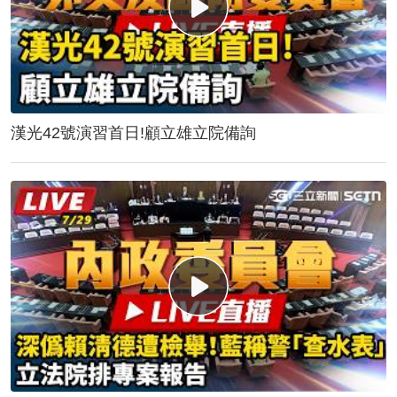
漢光42號演習首日!顧立雄立院備詢