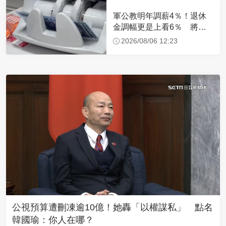
軍公教明年調薪4％！退休
金調幅更是上看6％ 將編
入明年度總預算
2026/08/06 12:23
公視預算遭刪凍逾10億！她轟「以權謀私」 點名
韓國瑜：你人在哪？