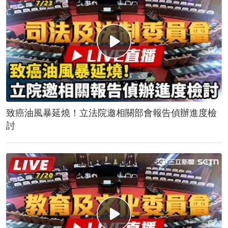
致癌油風暴延燒！立法院邀相關部會報告偵辦進度檢
討